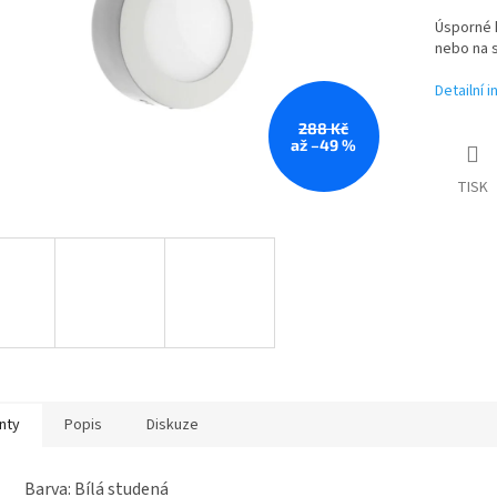
Úsporné 
nebo na 
Detailní 
288 Kč
až –49 %
TISK
nty
Popis
Diskuze
Barva: Bílá studená