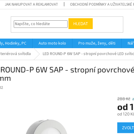
JAK NAKUPOVAT A REKLAMOVAT
OBCHODNÍ PODMÍNKY A UŽIVATELSKÉ
HLEDAT
ly, Hodinky, PC
Auto moto kolo
Pro muže, ženy, děti
Nář
nteriérová svítidla
LED ROUND-P 6W SAP - stropní povrchové LED svít
 ROUND-P 6W SAP - stropní povrchové 
0mm
02
288 Kč
od
od
120 K
Měrná
ZVOLT
cena: