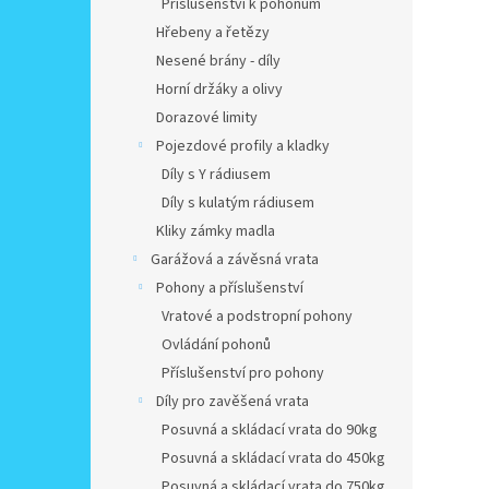
Příslušenství k pohonům
Hřebeny a řetězy
Nesené brány - díly
Horní držáky a olivy
Dorazové limity
Pojezdové profily a kladky
Díly s Y rádiusem
Díly s kulatým rádiusem
Kliky zámky madla
Garážová a závěsná vrata
Pohony a příslušenství
Vratové a podstropní pohony
Ovládání pohonů
Příslušenství pro pohony
Díly pro zavěšená vrata
Posuvná a skládací vrata do 90kg
Posuvná a skládací vrata do 450kg
Posuvná a skládací vrata do 750kg