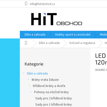
Přejít
info@hitobchod.cz
na
obsah
Dům a zahrada
Hobby sport a cestování
Mobi
Domů
Dům a zahrada
Svícení a regulace
I
P
LED
o
Přeskočit
s
12
Kategorie
kategorie
t
004465-
r
Dům a zahrada
a
Brány vrata žaluzie
n
Křídlové brány a dveře
n
í
Pohony na otočné brány
p
Sady pro 2 křídlové brány
a
Sady pro 1 křídlové brány