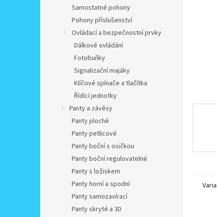
n
Samostatné pohony
e
Pohony příslušenství
l
Ovládací a bezpečnostní prvky
Dálkové ovládání
Fotobuňky
Signalizační majáky
Klíčové spínače a tlačítka
Řídící jednotky
Panty a závěsy
Panty ploché
Panty petlicové
Panty boční s osičkou
Panty boční regulovatelné
Panty s ložiskem
Panty horní a spodní
Varia
Panty samozavírací
Panty skryté a 3D