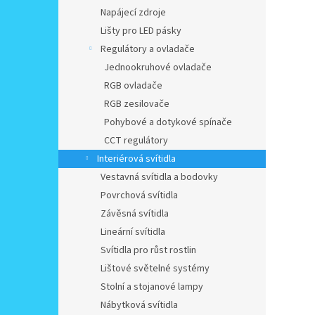
Napájecí zdroje
Lišty pro LED pásky
Regulátory a ovladače
Jednookruhové ovladače
RGB ovladače
RGB zesilovače
Pohybové a dotykové spínače
CCT regulátory
Interiérová svítidla
Vestavná svítidla a bodovky
Povrchová svítidla
Závěsná svítidla
Lineární svítidla
Svítidla pro růst rostlin
Lištové světelné systémy
Stolní a stojanové lampy
Nábytková svítidla