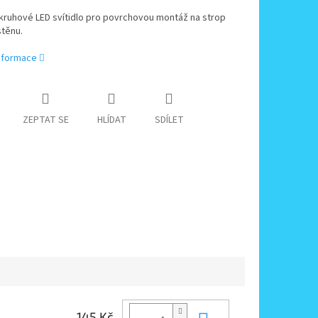
kruhové LED svítidlo pro povrchovou montáž na strop
stěnu.
informace
ZEPTAT SE
HLÍDAT
SDÍLET
145 Kč