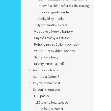
Posuvná a skládací vrata do 1000kg
Dorazy a spodní vedení
Zámky kliky madla
Díly pro křídlová vrata
Vjezdové závory a bariéry
Chytré závěsy a žaluzie
Pohony pro světlíky a poklopy
WiFi a GSM ovládání pohonu
Schránky a boxy
Krytky trubek a jeklů
Alarmy a ochrana
Kamery a špionáž
Chytrá domácnost
Svícení a regulace
LED pásky
LED pásky bez izolace
LED pásky s izolací