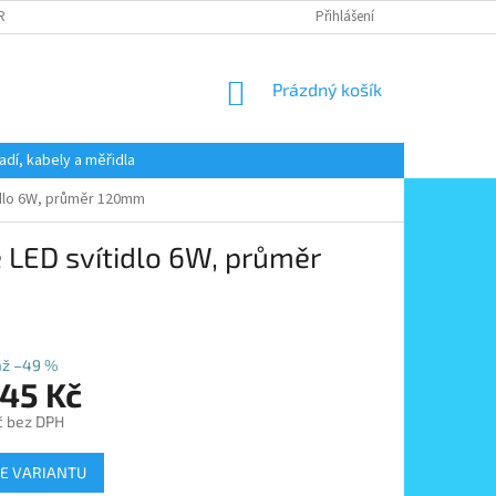
 RADY
PODMÍNKY OCHRANY OSOBNÍCH ÚDAJŮ
Přihlášení
KONTAKT
NÁKUPNÍ
Prázdný košík
KOŠÍK
adí, kabely a měřidla
idlo 6W, průměr 120mm
LED svítidlo 6W, průměr
až –49 %
145 Kč
č
bez DPH
E VARIANTU