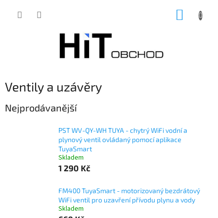
Přejít
NÁKUP
na
obsah
KOŠÍK
Ventily a uzávěry
Nejprodávanější
PST WV-QY-WH TUYA - chytrý WiFi vodní a
plynový ventil ovládaný pomocí aplikace
TuyaSmart
Skladem
1 290 Kč
FM400 TuyaSmart - motorizovaný bezdrátový
WiFi ventil pro uzavření přívodu plynu a vody
Skladem