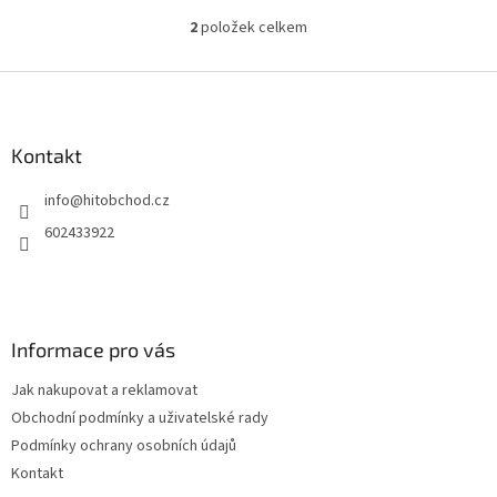
2
položek celkem
O
v
l
Z
á
á
d
p
a
a
Kontakt
c
t
í
info
@
hitobchod.cz
í
p
r
602433922
v
k
y
v
ý
Informace pro vás
p
i
Jak nakupovat a reklamovat
s
u
Obchodní podmínky a uživatelské rady
Podmínky ochrany osobních údajů
Kontakt