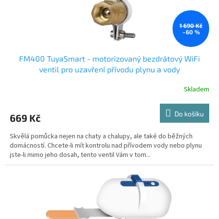
k
t
ů
1 690 Kč
–60 %
FM400 TuyaSmart - motorizovaný bezdrátový WiFi
ventil pro uzavření přívodu plynu a vody
Skladem
Do košíku
669 Kč
Skvělá pomůcka nejen na chaty a chalupy, ale také do běžných
domácností. Chcete-li mít kontrolu nad přívodem vody nebo plynu
jste-li mimo jeho dosah, tento ventil Vám v tom...