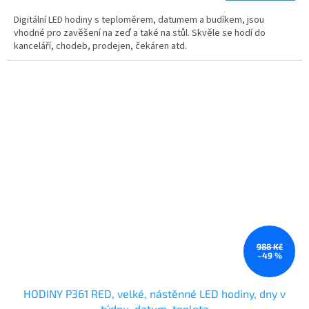
Digitální LED hodiny s teploměrem, datumem a budíkem, jsou
vhodné pro zavěšení na zeď a také na stůl. Skvěle se hodí do
kanceláří, chodeb, prodejen, čekáren atd.
988 Kč
–49 %
HODINY P361 RED, velké, nástěnné LED hodiny, dny v
týdnu, datum, teplota