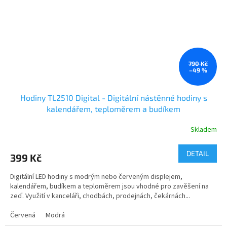
790 Kč
–49 %
Hodiny TL2510 Digital - Digitální nástěnné hodiny s
kalendářem, teploměrem a budíkem
Skladem
DETAIL
399 Kč
Digitální LED hodiny s modrým nebo červeným displejem,
kalendářem, budíkem a teploměrem jsou vhodné pro zavěšení na
zeď. Využití v kanceláři, chodbách, prodejnách, čekárnách...
Červená
Modrá