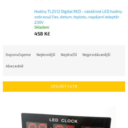
Hodiny TL2512 Digital RED - nástěnné LED hodiny
zobrazují čas, datum, teplotu, napájení adaptér
230V
Skladem
458 Kč
Ř
a
Doporučujeme
Nejlevnější
Nejdražší
Nejprodávanější
z
e
Abecedně
n
í
p
OTEVŘÍT FILTR
r
o
V
d
ý
u
p
k
i
t
s