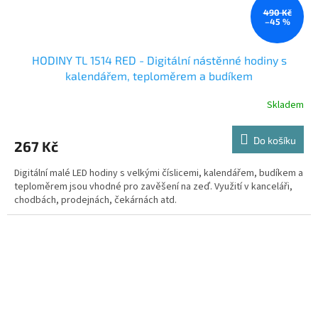
490 Kč
–45 %
HODINY TL 1514 RED - Digitální nástěnné hodiny s
kalendářem, teploměrem a budíkem
Skladem
Do košíku
267 Kč
Digitální malé LED hodiny s velkými číslicemi, kalendářem, budíkem a
teploměrem jsou vhodné pro zavěšení na zeď. Využití v kanceláři,
chodbách, prodejnách, čekárnách atd.