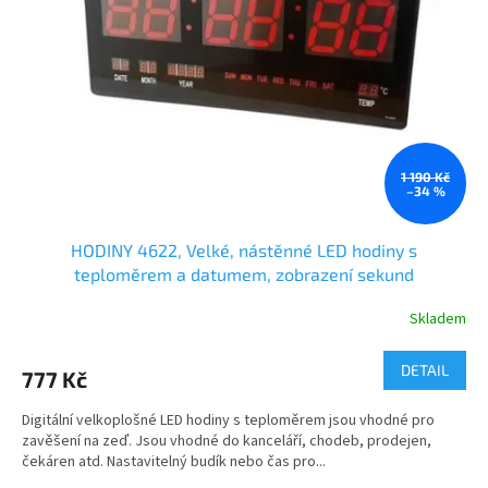
ů
p
r
o
d
u
k
t
ů
1 190 Kč
–34 %
HODINY 4622, Velké, nástěnné LED hodiny s
teploměrem a datumem, zobrazení sekund
Skladem
DETAIL
777 Kč
Digitální velkoplošné LED hodiny s teploměrem jsou vhodné pro
zavěšení na zeď. Jsou vhodné do kanceláří, chodeb, prodejen,
čekáren atd. Nastavitelný budík nebo čas pro...