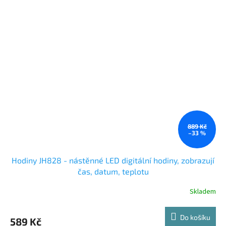
889 Kč
–33 %
Hodiny JH828 - nástěnné LED digitální hodiny, zobrazují
čas, datum, teplotu
Skladem
Do košíku
589 Kč