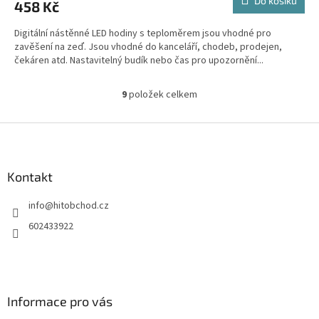
Do košíku
458 Kč
Digitální nástěnné LED hodiny s teploměrem jsou vhodné pro
zavěšení na zeď. Jsou vhodné do kanceláří, chodeb, prodejen,
čekáren atd. Nastavitelný budík nebo čas pro upozornění...
9
položek celkem
O
v
l
Z
á
á
d
p
a
a
Kontakt
c
t
í
info
@
hitobchod.cz
í
p
r
602433922
v
k
y
v
ý
Informace pro vás
p
i