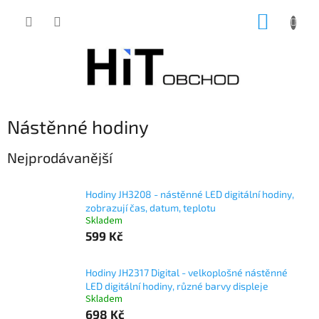
Přejít
NÁKUP
na
obsah
KOŠÍK
Nástěnné hodiny
Nejprodávanější
Hodiny JH3208 - nástěnné LED digitální hodiny,
zobrazují čas, datum, teplotu
Skladem
599 Kč
Hodiny JH2317 Digital - velkoplošné nástěnné
LED digitální hodiny, různé barvy displeje
Skladem
698 Kč