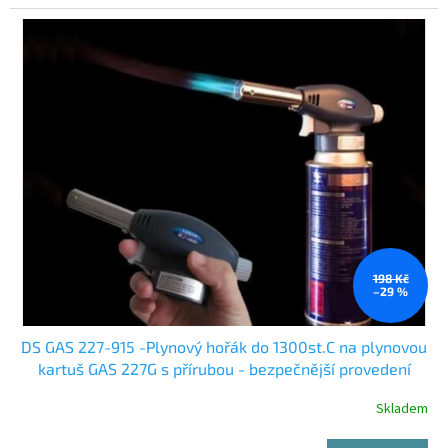
198 Kč
–29 %
DS GAS 227-915 -Plynový hořák do 1300st.C na plynovou
kartuš GAS 227G s přírubou - bezpečnější provedení
Skladem