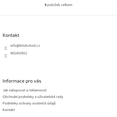
5
položek celkem
O
v
l
Z
á
á
d
p
a
a
Kontakt
c
t
í
info
@
hitobchod.cz
í
p
r
602433922
v
k
y
v
ý
Informace pro vás
p
i
Jak nakupovat a reklamovat
s
u
Obchodní podmínky a uživatelské rady
Podmínky ochrany osobních údajů
Kontakt