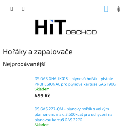
Přejít
NÁKUP
na
obsah
KOŠÍK
Hořáky a zapalovače
Nejprodávanější
DS GAS GHA-IK015 - plynová hořák - pistole
PROFESIONAL pro plynové kartuše GAS 190G
Skladem
499 Kč
DS GAS 227-QM - plynový hořák s velkým
plamenem, max. 3,600kcal pro uchycení na
plynovou kartuš GAS 227G
Skladem