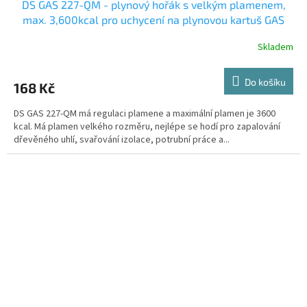
DS GAS 227-QM - plynový hořák s velkým plamenem,
max. 3,600kcal pro uchycení na plynovou kartuš GAS
227G
Skladem
Do košíku
168 Kč
DS GAS 227-QM má regulaci plamene a maximální plamen je 3600
kcal. Má plamen velkého rozměru, nejlépe se hodí pro zapalování
dřevěného uhlí, svařování izolace, potrubní práce a...