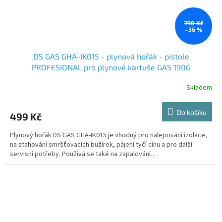
790 Kč
–36 %
DS GAS GHA-IK015 - plynová hořák - pistole
PROFESIONAL pro plynové kartuše GAS 190G
Skladem
Do košíku
499 Kč
Plynový hořák DS GAS GHA-IK015 je vhodný pro nalepování izolace,
na stahování smršťovacích bužírek, pájení tyčí cínu a pro další
servisní potřeby. Používá se také na zapalování...