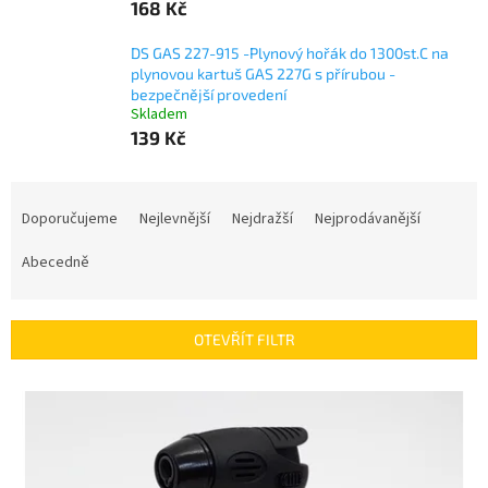
168 Kč
DS GAS 227-915 -Plynový hořák do 1300st.C na
plynovou kartuš GAS 227G s přírubou -
bezpečnější provedení
Skladem
139 Kč
Ř
a
Doporučujeme
Nejlevnější
Nejdražší
Nejprodávanější
z
e
Abecedně
n
í
p
OTEVŘÍT FILTR
r
o
V
d
ý
u
p
k
i
t
s