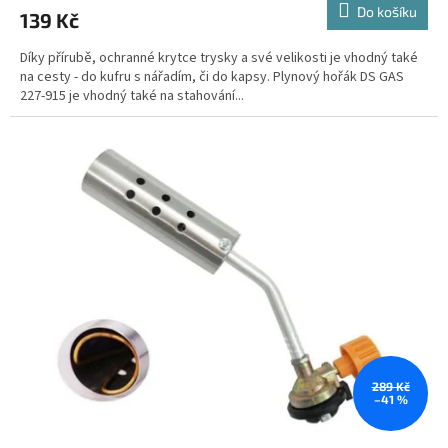
Do košíku
139 Kč
Díky přírubě, ochranné krytce trysky a své velikosti je vhodný také
na cesty - do kufru s nářadím, či do kapsy. Plynový hořák DS GAS
227-915 je vhodný také na stahování...
289 Kč
–41 %