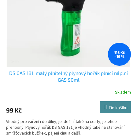
ů
p
r
o
d
u
k
t
ů
118 Kč
–16 %
DS GAS 181, malý plnitelný plynový hořák plnící náplní
GAS 90ml
Skladem
Do košíku
99 Kč
Vhodný pro vaření i do dílny, je ideální také na cesty, je lehce
přenosný. Plynový hořák DS GAS 181 je vhodný také na stahování
smršťovacích bužírek, pájení cínu a další...