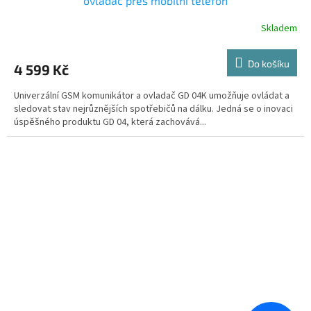
ovladač přes mobilní telefon
Skladem
Do košíku
4 599 Kč
Univerzální GSM komunikátor a ovladač GD 04K umožňuje ovládat a
sledovat stav nejrůznějších spotřebičů na dálku. Jedná se o inovaci
úspěšného produktu GD 04, která zachovává...