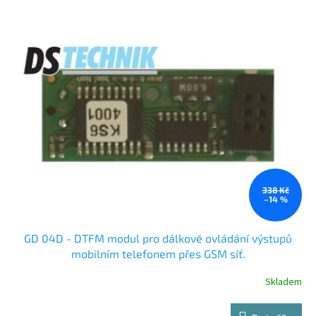
338 Kč
–14 %
GD 04D - DTFM modul pro dálkové ovládání výstupů
mobilním telefonem přes GSM síť.
Skladem