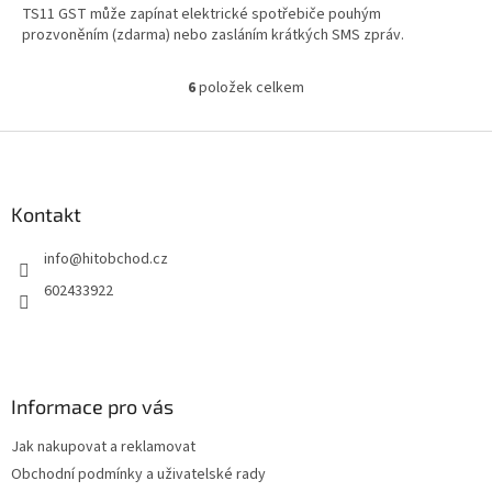
TS11 GST může zapínat elektrické spotřebiče pouhým
prozvoněním (zdarma) nebo zasláním krátkých SMS zpráv.
6
položek celkem
O
v
l
Z
á
á
d
p
a
a
Kontakt
c
t
í
info
@
hitobchod.cz
í
p
r
602433922
v
k
y
v
ý
Informace pro vás
p
i
Jak nakupovat a reklamovat
s
u
Obchodní podmínky a uživatelské rady