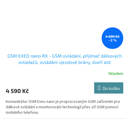
4 699 Kč
–2 %
GSM EXEO nano RX - GSM ovládání, přijímač dálkových
ovladačů, ovládání vjezdové brány, dveří atd
Skladem
Do košíku
4 590 Kč
Komunikátor GSM Exeo nano je propracovaným GSM zařízením pro
dálkové ovládání a monitorování technologií přes síť GSM pomocí
mobilního telefonu.