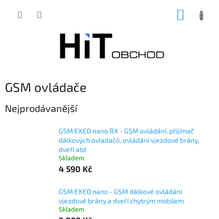
Přejít
NÁKUP
na
obsah
KOŠÍK
GSM ovládače
Nejprodávanější
GSM EXEO nano RX - GSM ovládání, přijímač
dálkových ovladačů, ovládání vjezdové brány,
dveří atd
Skladem
4 590 Kč
GSM EXEO nano - GSM dálkové ovládání
vjezdové brány a dveří chytrým mobilem
Skladem