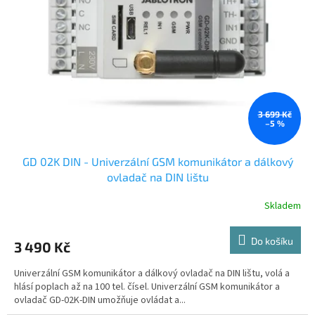
ů
p
r
o
d
u
k
t
ů
3 699 Kč
–5 %
GD 02K DIN - Univerzální GSM komunikátor a dálkový
ovladač na DIN lištu
Skladem
Do košíku
3 490 Kč
Univerzální GSM komunikátor a dálkový ovladač na DIN lištu, volá a
hlásí poplach až na 100 tel. čísel. Univerzální GSM komunikátor a
ovladač GD-02K-DIN umožňuje ovládat a...