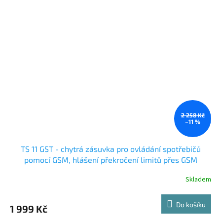
2 258 Kč
–11 %
TS 11 GST - chytrá zásuvka pro ovládání spotřebičů
pomocí GSM, hlášení překročení limitů přes GSM
Skladem
Do košíku
1 999 Kč