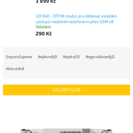
3 899 Kč
GD 04D - DTFM modul pro dálkové ovládání
výstupů mobilním telefonem přes GSM síť.
Skladem
290 Kč
Ř
a
Doporučujeme
Nejlevnější
Nejdražší
Nejprodávanější
z
e
Abecedně
n
í
p
OTEVŘÍT FILTR
r
o
V
d
ý
u
p
k
i
t
s