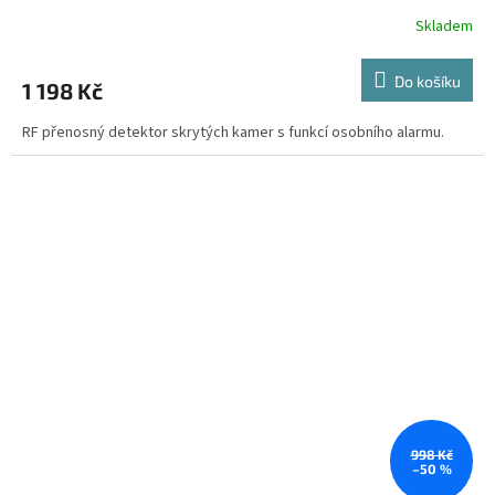
Skladem
Do košíku
1 198 Kč
RF přenosný detektor skrytých kamer s funkcí osobního alarmu.
998 Kč
–50 %