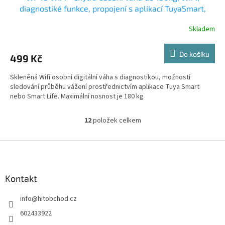
diagnostiké funkce, propojení s aplikací TuyaSmart,
Android, iOS
Skladem
Do košíku
499 Kč
Skleněná Wifi osobní digitální váha s diagnostikou, možností
sledování průběhu vážení prostřednictvím aplikace Tuya Smart
nebo Smart Life. Maximální nosnost je 180 kg
12
položek celkem
O
v
l
Z
á
á
d
p
a
a
Kontakt
c
t
í
info
@
hitobchod.cz
í
p
r
602433922
v