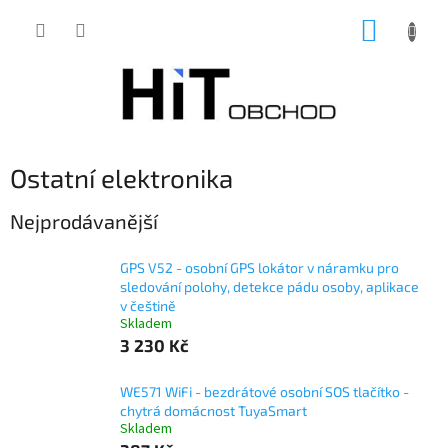
Přejít
NÁKUP
na
obsah
KOŠÍK
Ostatní elektronika
Nejprodávanější
GPS V52 - osobní GPS lokátor v náramku pro
sledování polohy, detekce pádu osoby, aplikace
v češtině
Skladem
3 230 Kč
WE571 WiFi - bezdrátové osobní SOS tlačítko -
chytrá domácnost TuyaSmart
Skladem