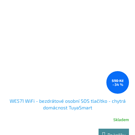
590 Kč
–34 %
WE571 WiFi - bezdrátové osobní SOS tlačítko - chytrá
domácnost TuyaSmart
Skladem
Do košíku