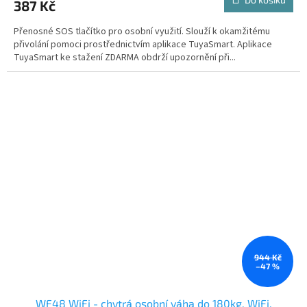
387 Kč
Přenosné SOS tlačítko pro osobní využití. Slouží k okamžitému
přivolání pomoci prostřednictvím aplikace TuyaSmart. Aplikace
TuyaSmart ke stažení ZDARMA obdrží upozornění při...
944 Kč
–47 %
WF48 WiFi - chytrá osobní váha do 180kg, WiFi,