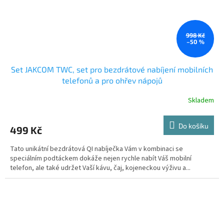
998 Kč
–50 %
Set JAKCOM TWC, set pro bezdrátové nabíjení mobilních
telefonů a pro ohřev nápojů
Skladem
Do košíku
499 Kč
Tato unikátní bezdrátová QI nabíječka Vám v kombinaci se
speciálním podtáckem dokáže nejen rychle nabít Váš mobilní
telefon, ale také udržet Vaší kávu, čaj, kojeneckou výživu a...