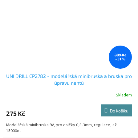
399 Kč
–31 %
UNI DRILL CP2782 - modelářská minibruska a bruska pro
úpravu nehtů
Skladem
Do košíku
275 Kč
Modelářská minibruska 9V, pro osičky 0,8-3mm, regulace, až
15000ot