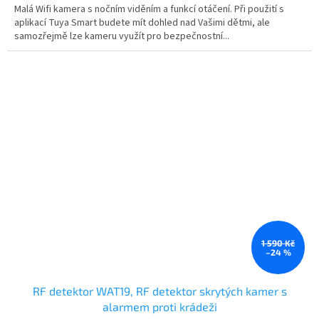
Malá Wifi kamera s nočním viděním a funkcí otáčení. Při použití s
aplikací Tuya Smart budete mít dohled nad Vašimi dětmi, ale
samozřejmě lze kameru využít pro bezpečnostní...
1 590 Kč
–24 %
RF detektor WAT19, RF detektor skrytých kamer s
alarmem proti krádeži