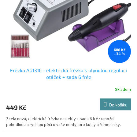
ů
p
r
o
d
u
k
t
ů
686 Kč
–34 %
Frézka AG131C - elektrická frézka s plynulou regulací
otáček + sada 6 fréz
Skladem
Do košíku
449 Kč
Zcela nová, elektrická frézka na nehty + sada 6 fréz umožní
pohodlnou a rychlou péči o vaše nehty, pro kutily a řemeslníky.