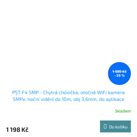
1 989 Kč
–39 %
PST F4 5MP - Chytrá chůvička, otočná WiFi kamera
5MPx, noční vidění do 10m, obj 3,6mm, do aplikace
TuyaSmart
Skladem
Do košíku
1 198 Kč