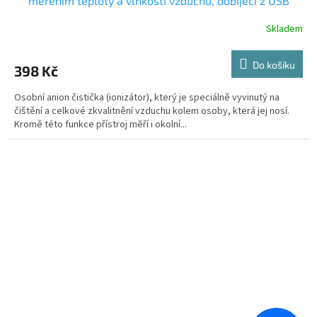
měřením teploty a vlhkosti vzduchu, dobíjecí z USB
Skladem
Do košíku
398 Kč
Osobní anion čistička (ionizátor), který je speciálně vyvinutý na
čištění a celkové zkvalitnění vzduchu kolem osoby, která jej nosí.
Kromě této funkce přístroj měří i okolní...