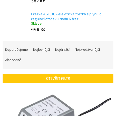
387 Kč
Frézka AG131C - elektrická frézka s plynulou
regulací otáček + sada 6 fréz
Skladem
449 Kč
Ř
a
Doporučujeme
Nejlevnější
Nejdražší
Nejprodávanější
z
e
Abecedně
n
í
p
OTEVŘÍT FILTR
r
o
V
d
ý
u
p
k
i
t
s