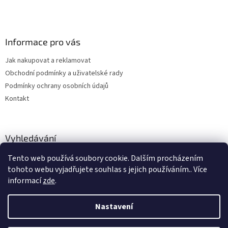
k
y
v
ý
Informace pro vás
p
i
Jak nakupovat a reklamovat
s
u
Obchodní podmínky a uživatelské rady
Podmínky ochrany osobních údajů
Kontakt
Vyhledávání
Tento web používá soubory cookie. Dalším procházením
HLEDAT
tohoto webu vyjadřujete souhlas s jejich používáním.. Více
informací
zde
.
Nastavení
Vytvořil Shoptet