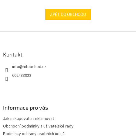
ZPĚT DO OBCHODU
Z
á
p
a
Kontakt
t
info
@
hitobchod.cz
í
602433922
Informace pro vás
Jak nakupovat a reklamovat
Obchodní podmínky a uživatelské rady
Podmínky ochrany osobních údajů