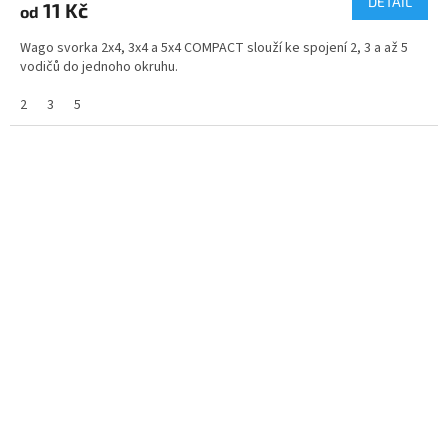
DETAIL
11 Kč
od
Wago svorka 2x4, 3x4 a 5x4 COMPACT slouží ke spojení 2, 3 a až 5
vodičů do jednoho okruhu.
2
3
5