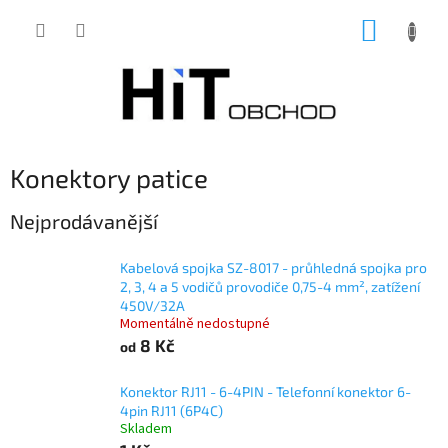
Přejít
NÁKUP
na
obsah
KOŠÍK
Konektory patice
Nejprodávanější
Kabelová spojka SZ-8017 - průhledná spojka pro
2, 3, 4 a 5 vodičů provodiče 0,75-4 mm², zatížení
450V/32A
Momentálně nedostupné
8 Kč
od
Konektor RJ11 - 6-4PIN - Telefonní konektor 6-
4pin RJ11 (6P4C)
Skladem