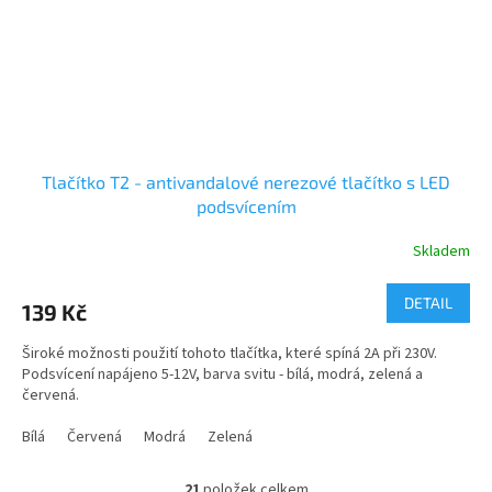
Tlačítko T2 - antivandalové nerezové tlačítko s LED
podsvícením
Skladem
DETAIL
139 Kč
Široké možnosti použití tohoto tlačítka, které spíná 2A při 230V.
Podsvícení napájeno 5-12V, barva svitu - bílá, modrá, zelená a
červená.
Bílá
Červená
Modrá
Zelená
21
položek celkem