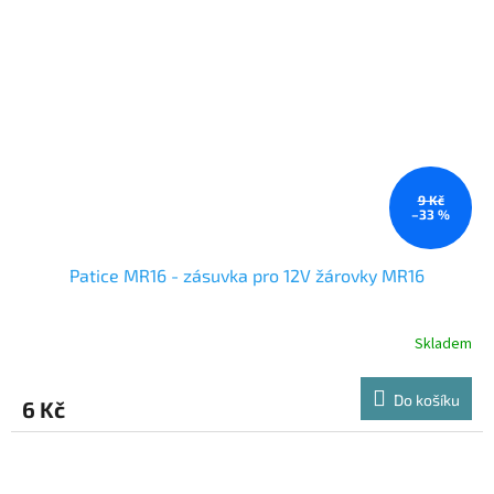
9 Kč
–33 %
Patice MR16 - zásuvka pro 12V žárovky MR16
Skladem
Do košíku
6 Kč