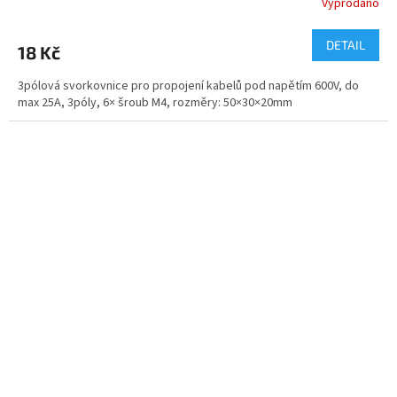
Vyprodáno
DETAIL
18 Kč
3pólová svorkovnice pro propojení kabelů pod napětím 600V, do
max 25A, 3póly, 6× šroub M4, rozměry: 50×30×20mm