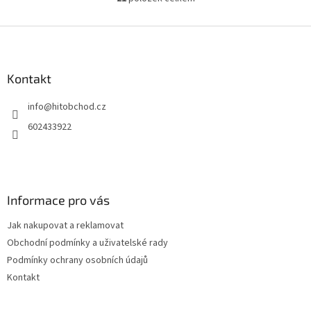
O
v
l
Z
á
á
d
p
a
a
Kontakt
c
t
í
info
@
hitobchod.cz
í
p
r
602433922
v
k
y
v
ý
Informace pro vás
p
i
Jak nakupovat a reklamovat
s
u
Obchodní podmínky a uživatelské rady
Podmínky ochrany osobních údajů
Kontakt