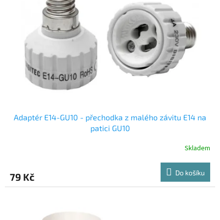
ů
p
r
o
d
u
k
t
ů
Adaptér E14-GU10 - přechodka z malého závitu E14 na
patici GU10
Skladem
Do košíku
79 Kč