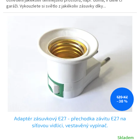
osvětlení jakékoliv temnějšího prostoru, např: doma, v dílně či
garáži. Vykouzlete si světlo z jakékoliv zásuvky díky...
129 Kč
–38 %
Adaptér zásuvkový E27 - přechodka závitu E27 na
síťovou vidlici, vestavěný vypínač.
Skladem