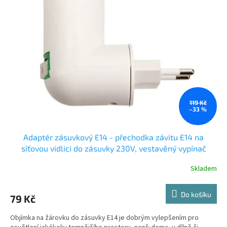
119 Kč
–33 %
Adaptér zásuvkový E14 - přechodka závitu E14 na
síťovou vidlici do zásuvky 230V, vestavěný vypínač
Skladem
Do košíku
79 Kč
Objímka na žárovku do zásuvky E14 je dobrým vylepšením pro