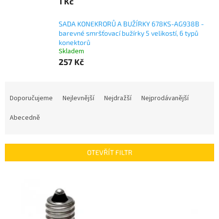
1 Kč
SADA KONEKRORŮ A BUŽÍRKY 678KS-AG938B -
barevné smršťovací bužírky 5 velikostí, 6 typů
konektorů
Skladem
257 Kč
Ř
a
Doporučujeme
Nejlevnější
Nejdražší
Nejprodávanější
z
e
Abecedně
n
í
p
OTEVŘÍT FILTR
r
o
V
d
ý
u
p
k
i
t
s