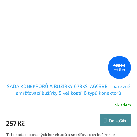
499 Kč
–48 %
SADA KONEKRORŮ A BUŽÍRKY 678KS-AG938B - barevné
smršťovací bužírky 5 velikostí, 6 typů konektorů
Skladem
Do košíku
257 Kč
Tato sada izolovaných konektorů a smršťovacích bužírek je