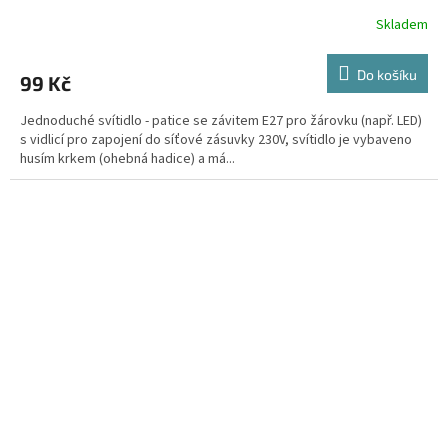
vestavěný vypínač
Skladem
Do košíku
99 Kč
Jednoduché svítidlo - patice se závitem E27 pro žárovku (např. LED)
s vidlicí pro zapojení do síťové zásuvky 230V, svítidlo je vybaveno
husím krkem (ohebná hadice) a má...