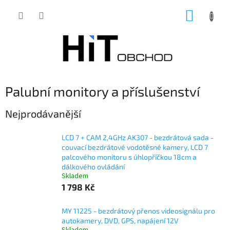
Přejít
NÁKUP
na
obsah
KOŠÍK
Palubní monitory a příslušenství
Nejprodávanější
LCD 7 + CAM 2,4GHz AK307 - bezdrátová sada -
couvací bezdrátové vodotěsné kamery, LCD 7
palcového monitoru s úhlopříčkou 18cm a
dálkového ovládání
Skladem
1 798 Kč
MY 11225 - bezdrátový přenos videosignálu pro
autokamery, DVD, GPS, napájení 12V