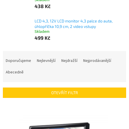
Skladem
438 Kč
LCD 4,3, 12V LCD monitor 4,3 palce do auta,
úhlopříčka 10,9 cm, 2 video vstupy
Skladem
499 Kč
Ř
a
Doporučujeme
Nejlevnější
Nejdražší
Nejprodávanější
z
e
Abecedně
n
í
p
OTEVŘÍT FILTR
r
o
V
d
ý
u
p
k
i