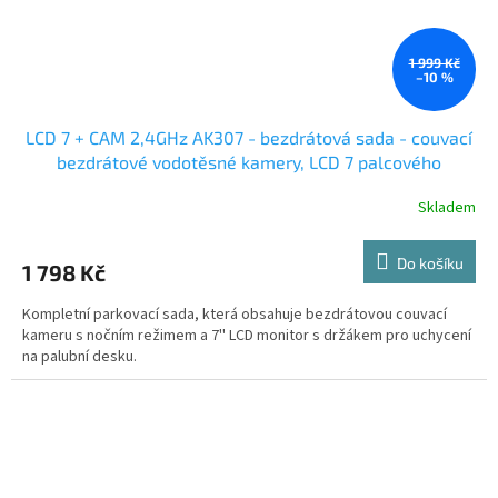
1 999 Kč
–10 %
LCD 7 + CAM 2,4GHz AK307 - bezdrátová sada - couvací
bezdrátové vodotěsné kamery, LCD 7 palcového
monitoru s úhlopříčkou 18cm a dálkového ovládání
Skladem
Do košíku
1 798 Kč
Kompletní parkovací sada, která obsahuje bezdrátovou couvací
kameru s nočním režimem a 7'' LCD monitor s držákem pro uchycení
na palubní desku.