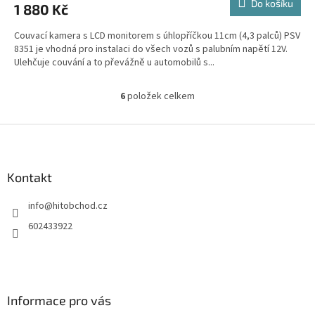
Do košíku
1 880 Kč
Couvací kamera s LCD monitorem s úhlopříčkou 11cm (4,3 palců) PSV
8351 je vhodná pro instalaci do všech vozů s palubním napětí 12V.
Ulehčuje couvání a to převážně u automobilů s...
6
položek celkem
O
v
l
Z
á
á
d
p
a
a
Kontakt
c
t
í
info
@
hitobchod.cz
í
p
r
602433922
v
k
y
v
ý
Informace pro vás
p