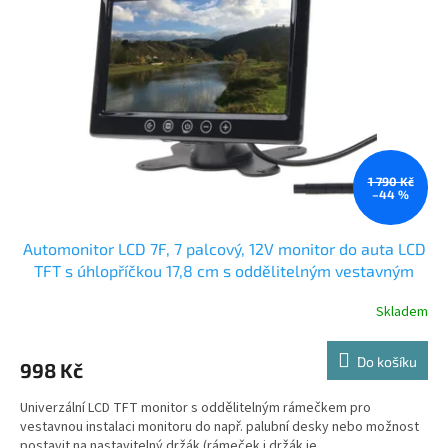
t
s
ů
p
r
o
d
u
k
t
ů
1 790 Kč
–44 %
Automonitor LCD 7F, 7 palcový, 12V monitor do auta LCD
TFT s úhlopříčkou 17,8 cm s oddělitelným vestavným
rámeček
Skladem
Do košíku
998 Kč
Univerzální LCD TFT monitor s oddělitelným rámečkem pro
vestavnou instalaci monitoru do např. palubní desky nebo možnost
postavit na nastavitelný držák (rámeček i držák je...