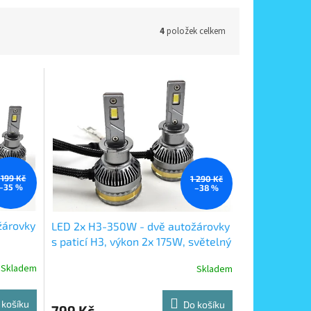
4
položek celkem
 199 Kč
1 290 Kč
–35 %
–38 %
žárovky
LED 2x H3-350W - dvě autožárovky
s paticí H3, výkon 2x 175W, světelný
pájení
tok 2x 20000lm, napájení 12-30V
Skladem
Skladem
 košíku
Do košíku
799 Kč