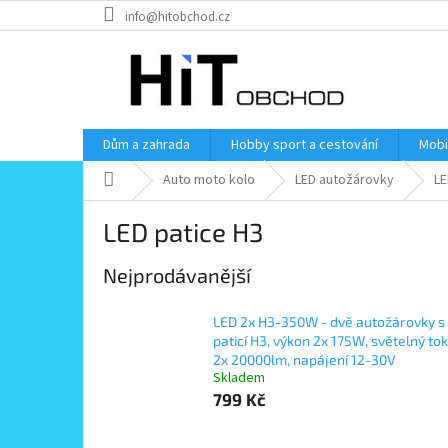
Přejít
info@hitobchod.cz
na
obsah
Dům a zahrada
Hobby sport a cestování
Mobi
Domů
Auto moto kolo
LED autožárovky
LE
LED patice H3
Nejprodávanější
LED 2x H3-350W - dvě autožárovky s
paticí H3, výkon 2x 175W, světelný tok
2x 20000lm, napájení 12-30V
Skladem
799 Kč