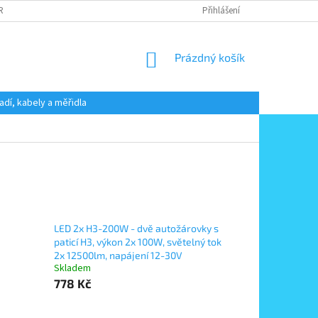
 RADY
PODMÍNKY OCHRANY OSOBNÍCH ÚDAJŮ
Přihlášení
KONTAKT
NÁKUPNÍ
Prázdný košík
KOŠÍK
adí, kabely a měřidla
LED 2x H3-200W - dvě autožárovky s
paticí H3, výkon 2x 100W, světelný tok
2x 12500lm, napájení 12-30V
Skladem
778 Kč