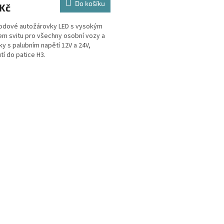
Do košíku
 Kč
odové autožárovky LED s vysokým
m svitu pro všechny osobní vozy a
y s palubním napětí 12V a 24V,
tí do patice H3.
O
v
l
á
d
a
c
í
p
r
v
k
y
v
ý
p