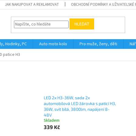
JAK NAKUPOVAT A REKLAMOVAT
OBCHODNÍ PODMÍNKY A UŽIVATELSKÉ
HLEDAT
ly, Hodinky, PC
Auto moto kolo
Pro muže, ženy, děti
Nář
D patice H3
LED 2x H3-36W, sada 2x
automobilová LED žárovka s paticí H3,
36W, svit bílá, 3800lm, napájení 8-
48V
Skladem
339 Kč