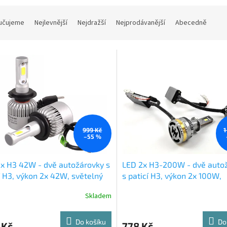
učujeme
Nejlevnější
Nejdražší
Nejprodávanější
Abecedně
999 Kč
1
–55 %
x H3 42W - dvě autožárovky s
LED 2x H3-200W - dvě auto
í H3, výkon 2x 42W, světelný
s paticí H3, výkon 2x 100W,
x 4800lm, napájení 12-30V
světelný tok 2x 12500lm, na
Skladem
12-30V
Do košíku
Do
 Kč
778 Kč