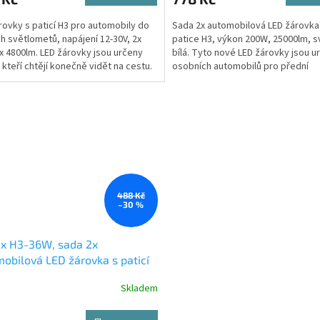
rovky s paticí H3 pro automobily do
Sada 2x automobilová LED žárovka
ch světlometů, napájení 12-30V, 2x
patice H3, výkon 200W, 25000lm, sv
x 4800lm. LED žárovky jsou určeny
bílá. Tyto nové LED žárovky jsou u
, kteří chtějí konečně vidět na cestu.
osobních automobilů pro přední
světlomety a...
488 Kč
–30 %
2x H3-36W, sada 2x
obilová LED žárovka s paticí
6W, svit bílá, 3800lm,
Skladem
jení 8-48V