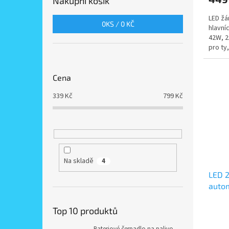
Nákupní košík
LED žá
0
KS /
0 KČ
hlavní
42W, 2
pro ty
Cena
339
Kč
799
Kč
Na skladě
4
LED 
autom
H3, 3
napá
Top 10 produktů