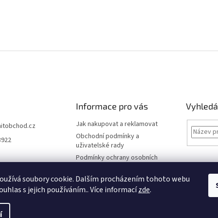
Informace pro vás
Vyhledá
Jak nakupovat a reklamovat
hitobchod.cz
Obchodní podmínky a
3922
uživatelské rady
Podmínky ochrany osobních
údajů
oužívá soubory cookie. Dalším procházením tohoto webu
Kontakt
ouhlas s jejich používáním.. Více informací
zde
.
í