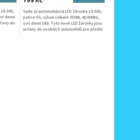
 10-30V,
Sada 2x automobilová LED žárovka 10-30V,
it denní
patice H3, výkon celkem 350W, 40.000lm,
rčeny do
svit denní bílá. Tyto nové LED žárovky jsou
určeny do osobních automobilů pro přední
světlomety...