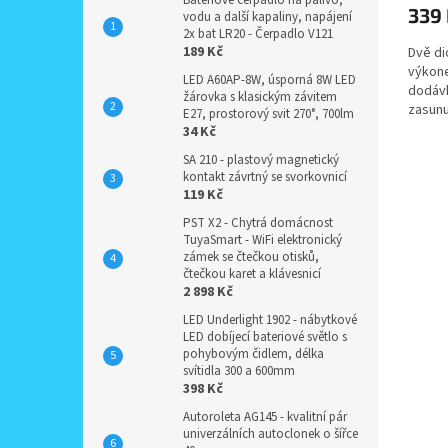
Bateriové čerpadlo na palivo,
339
vodu a další kapaliny, napájení
2x bat LR20 - Čerpadlo V121
189 Kč
Dvě di
výkone
LED A60AP-8W, úsporná 8W LED
dodávk
žárovka s klasickým závitem
zasunu
E27, prostorový svit 270°, 700lm
34 Kč
SA 210 - plastový magnetický
kontakt závrtný se svorkovnicí
119 Kč
PST X2 - Chytrá domácnost
TuyaSmart - WiFi elektronický
zámek se čtečkou otisků,
čtečkou karet a klávesnicí
2 898 Kč
LED Underlight 1902 - nábytkové
LED dobíjecí bateriové světlo s
pohybovým čidlem, délka
svítidla 300 a 600mm
398 Kč
Autoroleta AG145 - kvalitní pár
univerzálních autoclonek o šířce