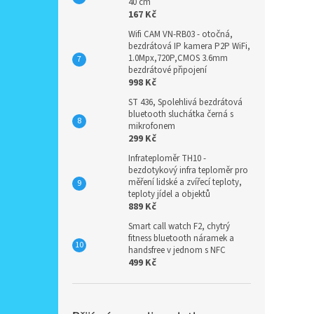
40 cm
167 Kč
Wifi CAM VN-RB03 - otočná,
bezdrátová IP kamera P2P WiFi,
1.0Mpx,720P,CMOS 3.6mm
bezdrátové připojení
998 Kč
ST 436, Spolehlivá bezdrátová
bluetooth sluchátka černá s
mikrofonem
299 Kč
Infrateploměr TH10 -
bezdotykový infra teploměr pro
měření lidské a zvířecí teploty,
teploty jídel a objektů
889 Kč
Smart call watch F2, chytrý
fitness bluetooth náramek a
handsfree v jednom s NFC
499 Kč