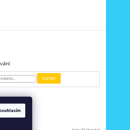
vání
HLEDAT
Souhlasím