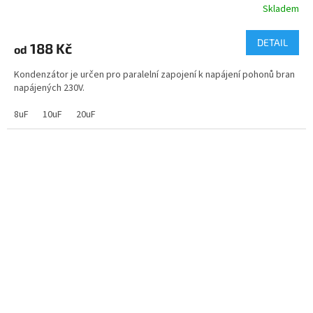
Skladem
DETAIL
188 Kč
od
Kondenzátor je určen pro paralelní zapojení k napájení pohonů bran
napájených 230V.
8uF
10uF
20uF