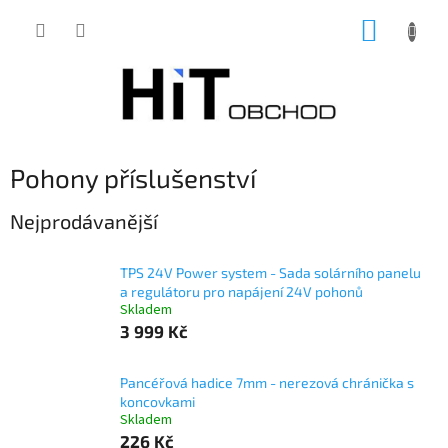
Přejít
NÁKUP
na
obsah
KOŠÍK
Pohony příslušenství
Nejprodávanější
TPS 24V Power system - Sada solárního panelu
a regulátoru pro napájení 24V pohonů
Skladem
3 999 Kč
Pancéřová hadice 7mm - nerezová chránička s
koncovkami
Skladem
226 Kč