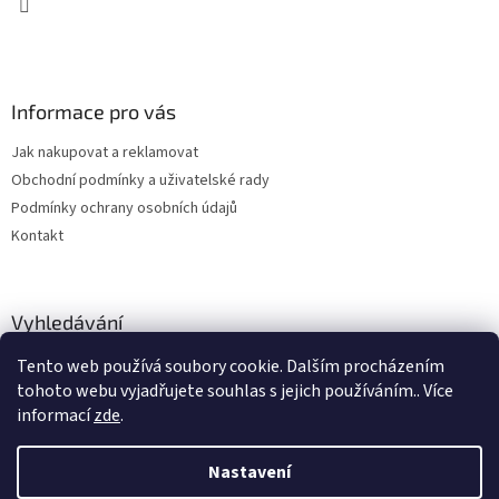
v
k
y
v
ý
Informace pro vás
p
i
Jak nakupovat a reklamovat
s
u
Obchodní podmínky a uživatelské rady
Podmínky ochrany osobních údajů
Kontakt
Vyhledávání
Tento web používá soubory cookie. Dalším procházením
HLEDAT
tohoto webu vyjadřujete souhlas s jejich používáním.. Více
informací
zde
.
Nastavení
Vytvořil Shoptet