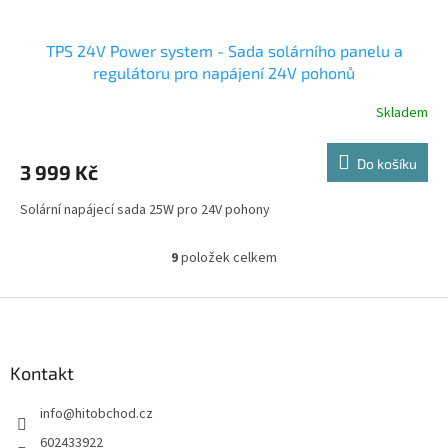
TPS 24V Power system - Sada solárního panelu a
regulátoru pro napájení 24V pohonů
Skladem
Do košíku
3 999 Kč
Solární napájecí sada 25W pro 24V pohony
9
položek celkem
O
v
l
Z
á
á
d
p
a
a
Kontakt
c
t
í
info
@
hitobchod.cz
í
p
r
602433922