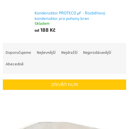
Kondenzátor PROTECO µF - Rozběhový
kondenzátor pro pohony bran
Skladem
188 Kč
od
Ř
a
Doporučujeme
Nejlevnější
Nejdražší
Nejprodávanější
z
e
Abecedně
n
í
p
OTEVŘÍT FILTR
r
o
V
d
ý
u
p
k
i
t
s
ů