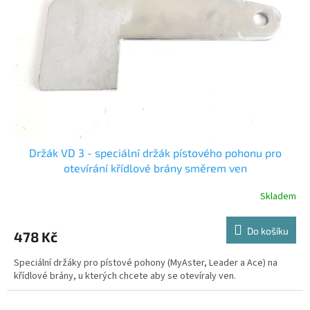
p
r
o
d
u
k
t
ů
Držák VD 3 - speciální držák pístového pohonu pro
otevírání křídlové brány směrem ven
Skladem
Do košíku
478 Kč
Speciální držáky pro pístové pohony (MyAster, Leader a Ace) na
křídlové brány, u kterých chcete aby se otevíraly ven.