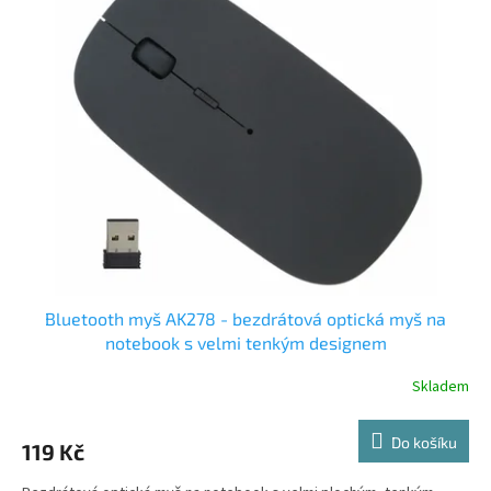
Bluetooth myš AK278 - bezdrátová optická myš na
notebook s velmi tenkým designem
Skladem
Do košíku
119 Kč