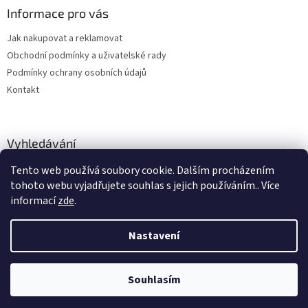
ý
Informace pro vás
p
i
Jak nakupovat a reklamovat
s
u
Obchodní podmínky a uživatelské rady
Podmínky ochrany osobních údajů
Kontakt
Vyhledávání
Tento web používá soubory cookie. Dalším procházením
HLEDAT
tohoto webu vyjadřujete souhlas s jejich používáním.. Více
informací
zde
.
Nastavení
Vytvořil Shoptet
Souhlasím
Copyright 2026
hitobchod
. Všechna práva vyhrazena.