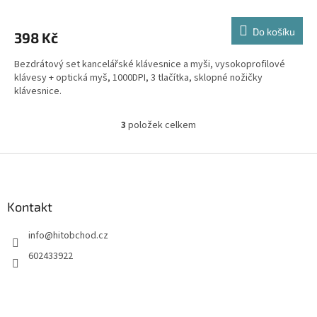
Do košíku
398 Kč
Bezdrátový set kancelářské klávesnice a myši, vysokoprofilové
klávesy + optická myš, 1000DPI, 3 tlačítka, sklopné nožičky
klávesnice.
3
položek celkem
O
v
l
Z
á
á
d
p
a
a
Kontakt
c
t
í
info
@
hitobchod.cz
í
p
r
602433922
v
k
y
v