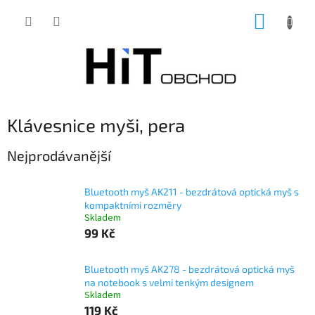
Přejít
NÁKUP
na
obsah
KOŠÍK
Klávesnice myši, pera
Nejprodávanější
Bluetooth myš AK211 - bezdrátová optická myš s
kompaktními rozměry
Skladem
99 Kč
Bluetooth myš AK278 - bezdrátová optická myš
na notebook s velmi tenkým designem
Skladem
119 Kč