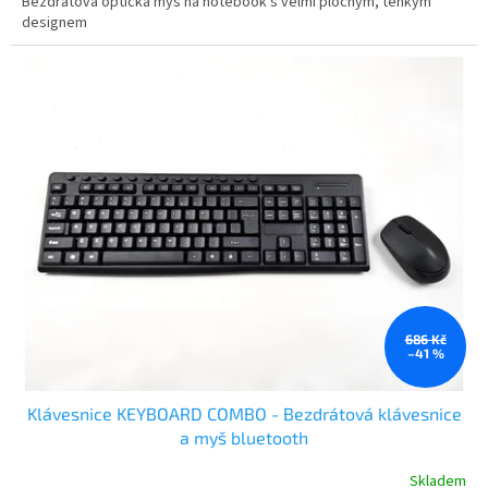
Bezdrátová optická myš na notebook s velmi plochým, tenkým
designem
686 Kč
–41 %
Klávesnice KEYBOARD COMBO - Bezdrátová klávesnice
a myš bluetooth
Skladem