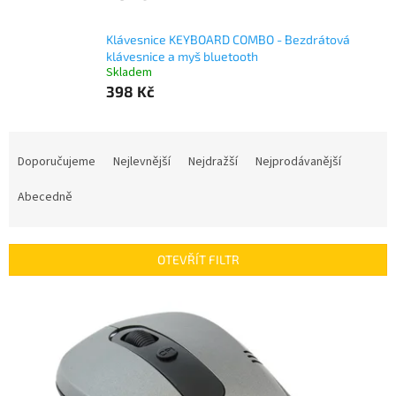
Klávesnice KEYBOARD COMBO - Bezdrátová
klávesnice a myš bluetooth
Skladem
398 Kč
Ř
a
Doporučujeme
Nejlevnější
Nejdražší
Nejprodávanější
z
e
Abecedně
n
í
p
OTEVŘÍT FILTR
r
o
V
d
ý
u
p
k
i
t
s
ů