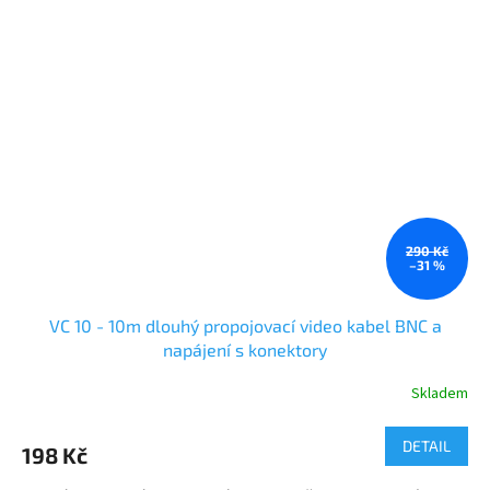
290 Kč
–31 %
VC 10 - 10m dlouhý propojovací video kabel BNC a
napájení s konektory
Skladem
DETAIL
198 Kč