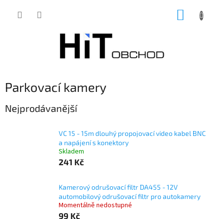
Přejít
NÁKUP
na
obsah
KOŠÍK
Parkovací kamery
Nejprodávanější
VC 15 - 15m dlouhý propojovací video kabel BNC
a napájení s konektory
Skladem
241 Kč
Kamerový odrušovací filtr DA455 - 12V
automobilový odrušovací filtr pro autokamery
Momentálně nedostupné
99 Kč