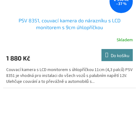
–37 %
PSV 8351, couvací kamera do nárazníku s LCD
monitorem s 9cm úhlopříčkou
Skladem
Do košíku
1 880 Kč
Couvací kamera s LCD monitorem s úhlopříčkou 11cm (4,3 palců) PSV
8351 je vhodná pro instalaci do všech vozů s palubním napětí 12V.
Ulehčuje couvání a to převážně u automobilů s...