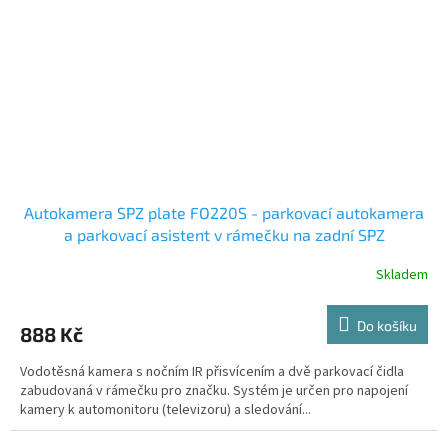
Autokamera SPZ plate FO220S - parkovací autokamera
a parkovací asistent v rámečku na zadní SPZ
Skladem
Do košíku
888 Kč
Vodotěsná kamera s nočním IR přisvícením a dvě parkovací čidla
zabudovaná v rámečku pro značku. Systém je určen pro napojení
kamery k automonitoru (televizoru) a sledování...