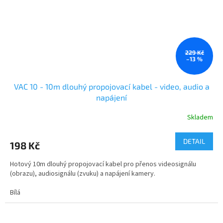
229 Kč
–13 %
VAC 10 - 10m dlouhý propojovací kabel - video, audio a
napájení
Skladem
DETAIL
198 Kč
Hotový 10m dlouhý propojovací kabel pro přenos videosignálu
(obrazu), audiosignálu (zvuku) a napájení kamery.
Bílá