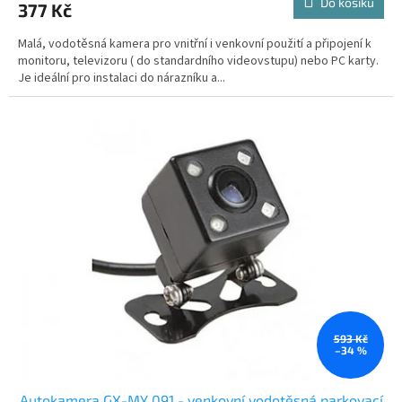
Do košíku
377 Kč
Malá, vodotěsná kamera pro vnitřní i venkovní použití a připojení k
monitoru, televizoru ( do standardního videovstupu) nebo PC karty.
Je ideální pro instalaci do nárazníku a...
593 Kč
–34 %
Autokamera GX-MY 091 - venkovní vodotěsná parkovací