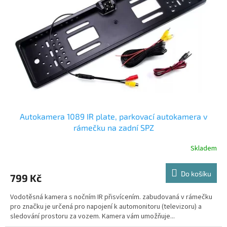
ů
p
r
o
d
u
k
t
ů
Autokamera 1089 IR plate, parkovací autokamera v
rámečku na zadní SPZ
Skladem
Do košíku
799 Kč
Vodotěsná kamera s nočním IR přisvícením. zabudovaná v rámečku
pro značku je určená pro napojení k automonitoru (televizoru) a
sledování prostoru za vozem. Kamera vám umožňuje...