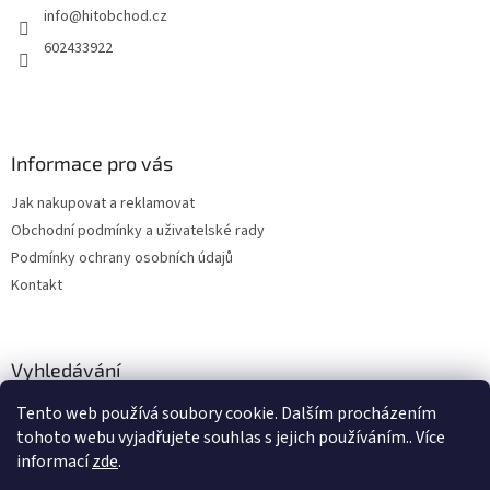
í
info
@
hitobchod.cz
í
p
r
602433922
v
k
y
v
ý
Informace pro vás
p
i
Jak nakupovat a reklamovat
s
u
Obchodní podmínky a uživatelské rady
Podmínky ochrany osobních údajů
Kontakt
Vyhledávání
Tento web používá soubory cookie. Dalším procházením
HLEDAT
tohoto webu vyjadřujete souhlas s jejich používáním.. Více
informací
zde
.