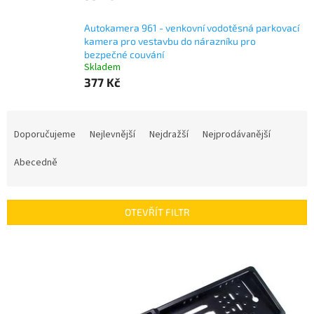
Autokamera 961 - venkovní vodotěsná parkovací
kamera pro vestavbu do nárazníku pro
bezpečné couvání
Skladem
377 Kč
Ř
a
Doporučujeme
Nejlevnější
Nejdražší
Nejprodávanější
z
e
Abecedně
n
í
p
OTEVŘÍT FILTR
r
o
V
d
ý
u
p
k
i
t
s