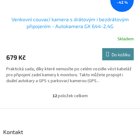
–42 %
Venkovní couvací kamera s drátovým i bezdrátovým
připojením - Autokamera GX 644-2,4G
Skladem
Do košíku
679 Kč
Praktická sada, díky které nemusíte po celém vozidle vést kabeláž
pro připojení zadní kamery k monitoru. Takto můžete propojit i
duální autokary a GPS s parkovací kamerou (GPS...
12
položek celkem
O
v
l
Z
á
á
d
p
a
a
Kontakt
c
t