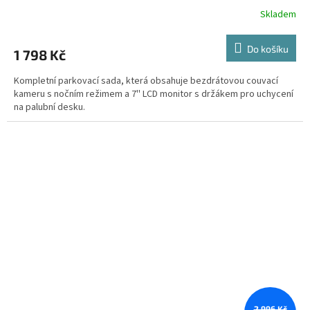
monitoru s úhlopříčkou 18cm a dálkového ovládání
Skladem
Do košíku
1 798 Kč
Kompletní parkovací sada, která obsahuje bezdrátovou couvací
kameru s nočním režimem a 7'' LCD monitor s držákem pro uchycení
na palubní desku.
2 996 Kč