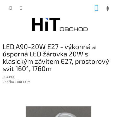
Přejít
NÁKUP
na
obsah
KOŠÍK
LED A90-20W E27 - výkonná a
úsporná LED žárovka 20W s
klasickým závitem E27, prostorový
svit 160°, 1760m
004390
Značka:
LURECOM