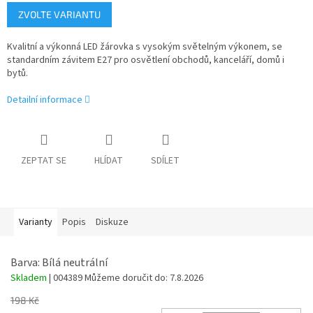
Měrná
ZVOLTE VARIANTU
cena:
Kvalitní a výkonná LED žárovka s vysokým světelným výkonem, se
standardním závitem E27 pro osvětlení obchodů, kanceláří, domů i
bytů.
Detailní informace
ZEPTAT SE
HLÍDAT
SDÍLET
Varianty
Popis
Diskuze
Barva: Bílá neutrální
Skladem
| 004389
Můžeme doručit do:
7.8.2026
198 Kč