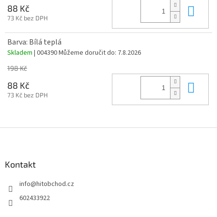
Do 
88 Kč
73 Kč bez DPH
Barva: Bílá teplá
Skladem
| 004390
Můžeme doručit do:
7.8.2026
198 Kč
Do 
88 Kč
73 Kč bez DPH
Z
á
p
a
Kontakt
t
info
@
hitobchod.cz
í
602433922