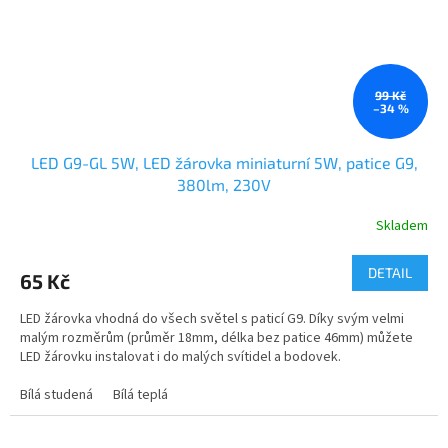
99 Kč
–34 %
LED G9-GL 5W, LED žárovka miniaturní 5W, patice G9,
380lm, 230V
Skladem
DETAIL
65 Kč
LED žárovka vhodná do všech světel s paticí G9. Díky svým velmi
malým rozměrům (průměr 18mm, délka bez patice 46mm) můžete
LED žárovku instalovat i do malých svítidel a bodovek.
Bílá studená
Bílá teplá