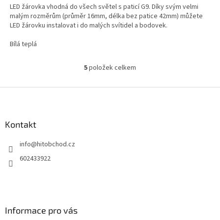
LED žárovka vhodná do všech světel s paticí G9. Díky svým velmi
malým rozměrům (průměr 16mm, délka bez patice 42mm) můžete
LED žárovku instalovat i do malých svítidel a bodovek.
Bílá teplá
5
položek celkem
O
v
l
Z
á
á
d
p
a
a
Kontakt
c
t
í
info
@
hitobchod.cz
í
p
r
602433922
v
k
y
v
ý
Informace pro vás
p