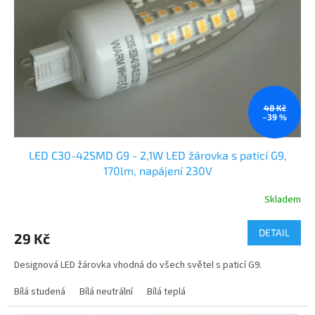
p
r
o
d
u
k
t
ů
48 Kč
–39 %
LED C30-42SMD G9 - 2,1W LED žárovka s paticí G9,
170lm, napájení 230V
Skladem
DETAIL
29 Kč
Designová LED žárovka vhodná do všech světel s paticí G9.
Bílá studená
Bílá neutrální
Bílá teplá