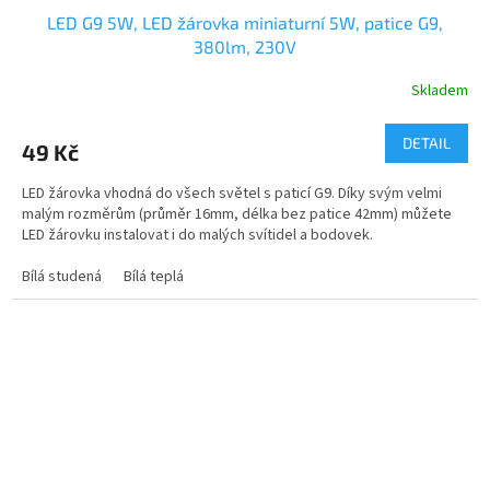
LED G9 5W, LED žárovka miniaturní 5W, patice G9,
380lm, 230V
Skladem
DETAIL
49 Kč
LED žárovka vhodná do všech světel s paticí G9. Díky svým velmi
malým rozměrům (průměr 16mm, délka bez patice 42mm) můžete
LED žárovku instalovat i do malých svítidel a bodovek.
Bílá studená
Bílá teplá