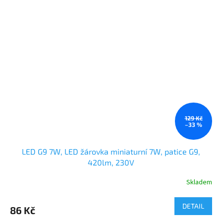
129 Kč
–33 %
LED G9 7W, LED žárovka miniaturní 7W, patice G9,
420lm, 230V
Skladem
DETAIL
86 Kč