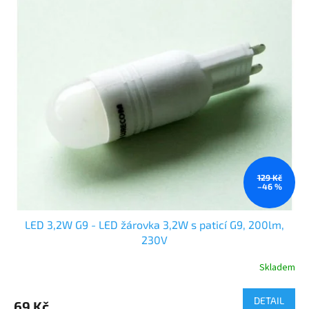
129 Kč
–46 %
LED 3,2W G9 - LED žárovka 3,2W s paticí G9, 200lm,
230V
Skladem
DETAIL
69 Kč