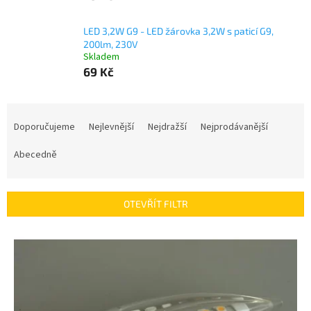
LED 3,2W G9 - LED žárovka 3,2W s paticí G9,
200lm, 230V
Skladem
69 Kč
Ř
a
Doporučujeme
Nejlevnější
Nejdražší
Nejprodávanější
z
e
Abecedně
n
í
p
OTEVŘÍT FILTR
r
o
V
d
ý
u
p
k
i
t
s
ů