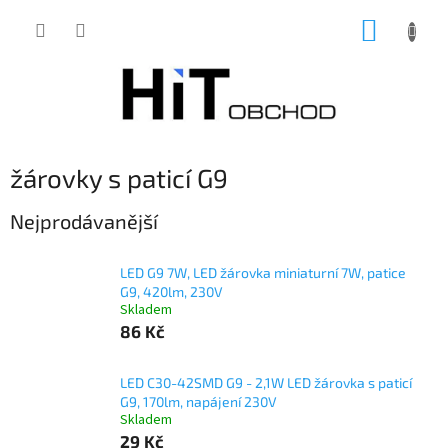
Přejít
NÁKUP
na
obsah
KOŠÍK
žárovky s paticí G9
Nejprodávanější
LED G9 7W, LED žárovka miniaturní 7W, patice
G9, 420lm, 230V
Skladem
86 Kč
LED C30-42SMD G9 - 2,1W LED žárovka s paticí
G9, 170lm, napájení 230V
Skladem
29 Kč