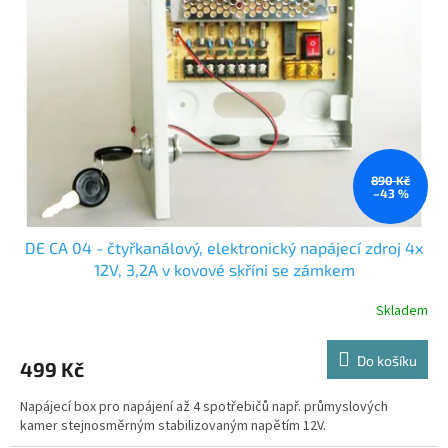
t
s
ů
p
r
o
d
u
k
t
ů
890 Kč
–43 %
DE CA 04 - čtyřkanálový, elektronický napájecí zdroj 4x
12V, 3,2A v kovové skříni se zámkem
Skladem
Do košíku
499 Kč
Napájecí box pro napájení až 4 spotřebičů např. průmyslových
kamer stejnosměrným stabilizovaným napětím 12V.