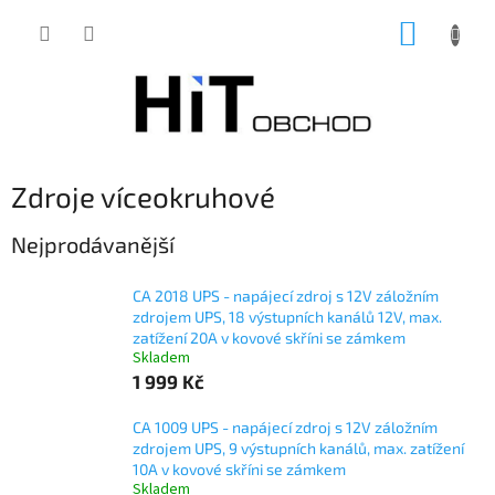
Přejít
NÁKUP
na
obsah
KOŠÍK
Zdroje víceokruhové
Nejprodávanější
CA 2018 UPS - napájecí zdroj s 12V záložním
zdrojem UPS, 18 výstupních kanálů 12V, max.
zatížení 20A v kovové skříni se zámkem
Skladem
1 999 Kč
CA 1009 UPS - napájecí zdroj s 12V záložním
zdrojem UPS, 9 výstupních kanálů, max. zatížení
10A v kovové skříni se zámkem
Skladem