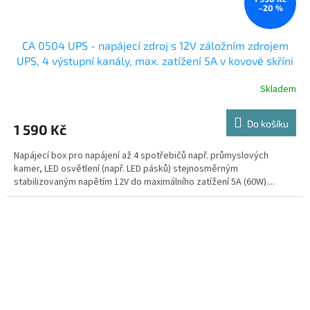
–20 %
CA 0504 UPS - napájecí zdroj s 12V záložním zdrojem
UPS, 4 výstupní kanály, max. zatížení 5A v kovové skříni
se zámkem
Skladem
Do košíku
1 590 Kč
Napájecí box pro napájení až 4 spotřebičů např. průmyslových
kamer, LED osvětlení (např. LED pásků) stejnosměrným
stabilizovaným napětím 12V do maximálního zatížení 5A (60W)....