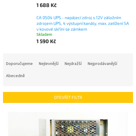
1 688 Kč
CA 0504 UPS - napájecí zdroj s 12V záložním
zdrojem UPS, 4 výstupní kanály, max. zatížení 5A
v kovové skříni se zámkem
Skladem
1 590 Kč
Ř
a
Doporučujeme
Nejlevnější
Nejdražší
Nejprodávanější
z
e
Abecedně
n
í
p
OTEVŘÍT FILTR
r
o
V
d
ý
u
p
k
i