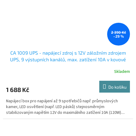
2 390 Kč
–29 %
CA 1009 UPS - napájecí zdroj s 12V záložním zdrojem
UPS, 9 výstupních kanálů, max. zatížení 10A v kovové
skříni se zámkem
Skladem
Do košíku
1 688 Kč
Napájecí box pro napájení až 9 spotřebičů např. průmyslových
kamer, LED osvětlení (např. LED pásků) stejnosměrným
stabilizovaným napětím 12V do maximálního zatížení 10A (120W)....