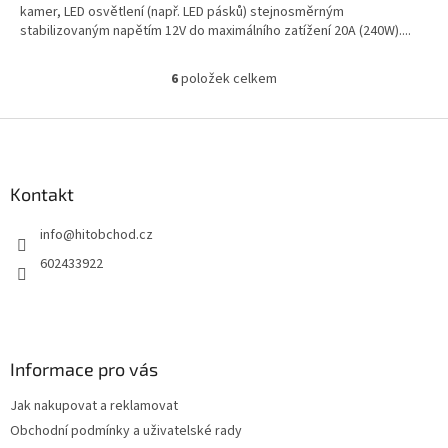
kamer, LED osvětlení (např. LED pásků) stejnosměrným
stabilizovaným napětím 12V do maximálního zatížení 20A (240W)....
6
položek celkem
O
v
l
Z
á
á
d
p
a
a
Kontakt
c
t
í
info
@
hitobchod.cz
í
p
r
602433922
v
k
y
v
ý
Informace pro vás
p
i
Jak nakupovat a reklamovat
s
u
Obchodní podmínky a uživatelské rady