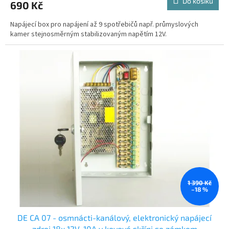
Do košíku
690 Kč
Napájecí box pro napájení až 9 spotřebičů např. průmyslových
kamer stejnosměrným stabilizovaným napětím 12V.
1 390 Kč
–18 %
DE CA 07 - osmnácti-kanálový, elektronický napájecí
zdroj 18x 12V, 10A v kovové skříni se zámkem