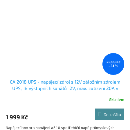
2 899 Kč
–31 %
CA 2018 UPS - napájecí zdroj s 12V záložním zdrojem
UPS, 18 výstupních kanálů 12V, max. zatížení 20A v
kovové skříni se zámkem
Skladem
Do košíku
1 999 Kč
Napájecí box pro napájení až 18 spotřebičů např. průmyslových