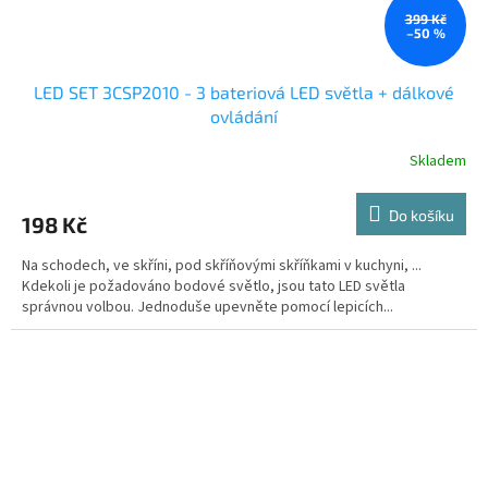
399 Kč
–50 %
LED SET 3CSP2010 - 3 bateriová LED světla + dálkové
ovládání
Skladem
Do košíku
198 Kč
Na schodech, ve skříni, pod skříňovými skříňkami v kuchyni, ...
Kdekoli je požadováno bodové světlo, jsou tato LED světla
správnou volbou. Jednoduše upevněte pomocí lepicích...