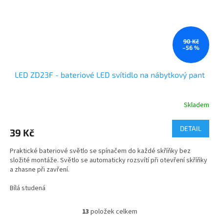
90 Kč
–56 %
LED ZD23F - bateriové LED svítidlo na nábytkový pant
Skladem
DETAIL
39 Kč
Praktické bateriové světlo se spínačem do každé skříňky bez
složité montáže. Světlo se automaticky rozsvítí při otevření skříňky
a zhasne při zavření.
Bílá studená
13
položek celkem
O