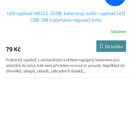
LED vypínač HB322-2COB, bateriový, svítící vypínač LED
COB-3W s plynulou regulací svitu
Skladem
Do košíku
79 Kč
Praktický vypínač s vestavěným světlem napájený bateriemi pro
umístění do míst, kde není přiveden rozvod el. proudu. Například do
dřevníků, sklepů, skladů, zahradních domků,...