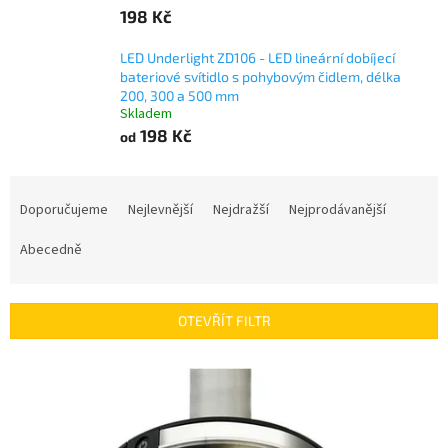
198 Kč
LED Underlight ZD106 - LED lineární dobíjecí
bateriové svítidlo s pohybovým čidlem, délka
200, 300 a 500 mm
Skladem
198 Kč
od
Ř
a
Doporučujeme
Nejlevnější
Nejdražší
Nejprodávanější
z
e
Abecedně
n
í
p
OTEVŘÍT FILTR
r
o
V
d
ý
u
p
k
i