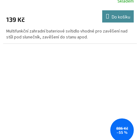
Skladem
Do košíku
139 Kč
Multifunkční zahradní bateriové svítidlo vhodné pro zavěšení nad
stůl pod slunečník, zavěšení do stanu apod.
886 Kč
–55 %