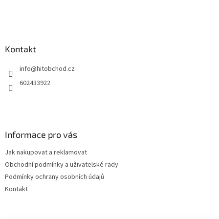
v
l
Z
á
á
d
p
a
a
Kontakt
c
t
í
info
@
hitobchod.cz
í
p
r
602433922
v
k
y
v
ý
Informace pro vás
p
i
Jak nakupovat a reklamovat
s
u
Obchodní podmínky a uživatelské rady
Podmínky ochrany osobních údajů
Kontakt