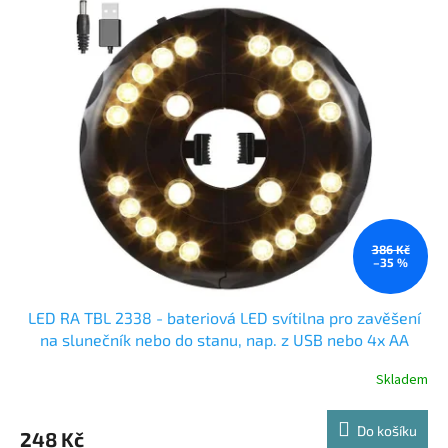
386 Kč
–35 %
LED RA TBL 2338 - bateriová LED svítilna pro zavěšení
na slunečník nebo do stanu, nap. z USB nebo 4x AA
Skladem
Do košíku
248 Kč