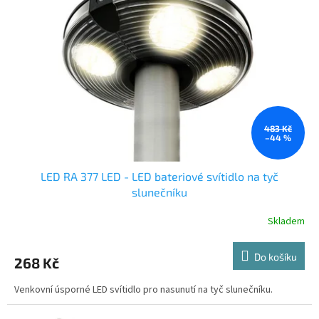
t
s
ů
p
r
o
d
u
k
t
ů
483 Kč
–44 %
LED RA 377 LED - LED bateriové svítidlo na tyč
slunečníku
Skladem
Do košíku
268 Kč
Venkovní úsporné LED svítidlo pro nasunutí na tyč slunečníku.