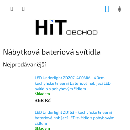
Přejít
NÁKUP
na
obsah
KOŠÍK
Nábytková bateriová svítidla
Nejprodávanější
LED Underlight ZD207-400MM - 40cm
kuchyňské lineární bateriové nabíjecí LED
svítidlo s pohybovým čidlem
Skladem
368 Kč
LED Underlight ZD163 - kuchyňské lineární
bateriové nabíjecí LED svítidlo s pohybovým
čidlem
Skladem