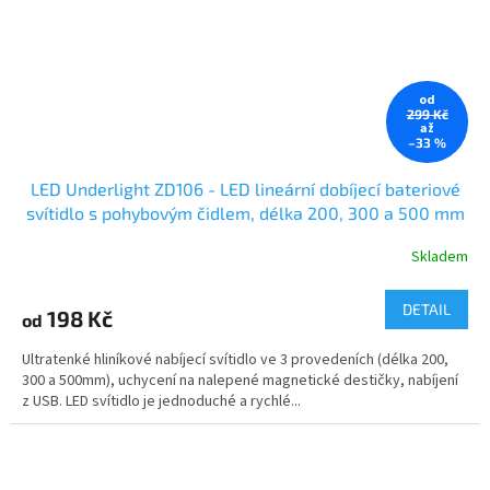
od
299 Kč
až
–33 %
LED Underlight ZD106 - LED lineární dobíjecí bateriové
svítidlo s pohybovým čidlem, délka 200, 300 a 500 mm
Skladem
DETAIL
198 Kč
od
Ultratenké hliníkové nabíjecí svítidlo ve 3 provedeních (délka 200,
300 a 500mm), uchycení na nalepené magnetické destičky, nabíjení
z USB. LED svítidlo je jednoduché a rychlé...