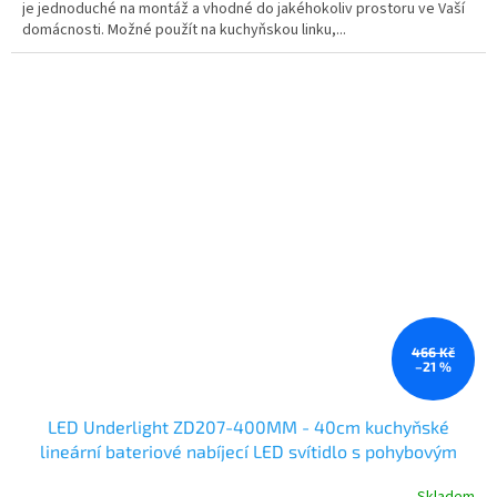
je jednoduché na montáž a vhodné do jakéhokoliv prostoru ve Vaší
domácnosti. Možné použít na kuchyňskou linku,...
466 Kč
–21 %
LED Underlight ZD207-400MM - 40cm kuchyňské
lineární bateriové nabíjecí LED svítidlo s pohybovým
čidlem
Skladem