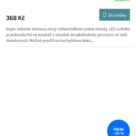
Do košíku
368 Kč
Dejte Vašemu domovu nový vzhled během jedné minuty. LED svítidlo
je jednoduché na montáž a vhodné do jakéhokoliv prostoru ve Vaší
domácnosti. Možné použít na kuchyňskou linku,...
178 Kč
–55 %