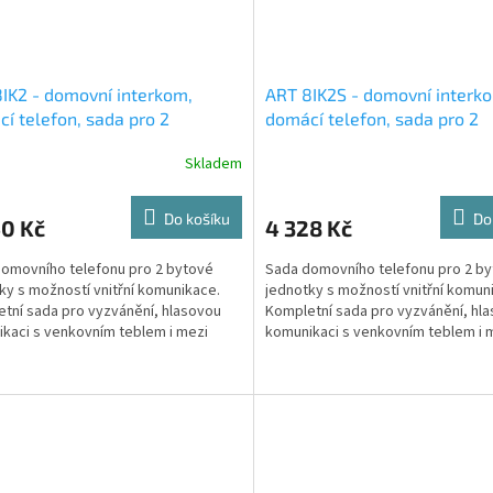
IK2 - domovní interkom,
ART 8IK2S - domovní interk
í telefon, sada pro 2
domácí telefon, sada pro 2
níky s vnitřním interkomem,
účastníky s vnitřním interk
Skladem
vní zapuštěné tablo
venkovní povrchové tablo
Do košíku
Do
40 Kč
4 328 Kč
omovního telefonu pro 2 bytové
Sada domovního telefonu pro 2 b
ky s možností vnitřní komunikace.
jednotky s možností vnitřní komun
tní sada pro vyzvánění, hlasovou
Kompletní sada pro vyzvánění, hl
kaci s venkovním teblem i mezi
komunikaci s venkovním teblem i 
y a ovládání el....
telefony a ovládání el....