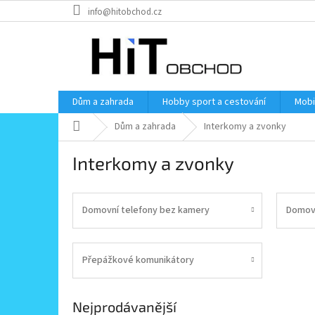
Přejít
info@hitobchod.cz
na
obsah
Dům a zahrada
Hobby sport a cestování
Mobi
Domů
Dům a zahrada
Interkomy a zvonky
Interkomy a zvonky
Domovní telefony bez kamery
Domovn
Přepážkové komunikátory
Nejprodávanější