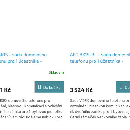
8K1S - sada domovního
ART 8K1S-BL - sada domovn
onu pro 1 účastníka -
telefonu pro 1 účastníka -
hová montáž tabla
povrchová montáž tabla
Skladem
Do košíku
Do
1 Kč
3 524 Kč
IDEX domovního telefonu pro
Sada VIDEX domovního telefonu pr
ění, hlasovou komunikaci a ovládání
vyzvánění, hlasovou komunikaci a 
eřního zámku pro 1 bytovou jednotku.
el. dveřního zámku pro 1 bytovou 
ádání vám rádi uděláme nabídku pro
Černý rámeček venkovního tabla. 
častníků.
požádání vám rádi...