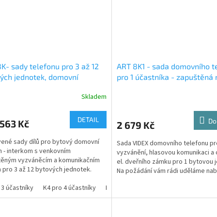
K- sady telefonu pro 3 až 12
ART 8K1 - sada domovního t
ých jednotek, domovní
pro 1 účastníka - zapuštěná
kom - zapuštěná montáž
tabla
Skladem
vního tabla, bez vnitřního
rkomu
DETAIL
Do
563 Kč
2 679 Kč
ené sady dílů pro bytový domovní
Sada VIDEX domovního telefonu pr
n - interkom s venkovním
vyzvánění, hlasovou komunikaci a 
těným vyzváněcím a komunikačním
el. dveřního zámku pro 1 bytovou 
 pro 3 až 12 bytových jednotek.
Na požádání vám rádi uděláme nab
více účastníků.
 3 účastníky
K4 pro 4 účastníky
K5 pro 5 účastníků
K6 pro 6 účastní