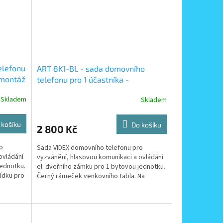
elefonu
ART 8K1-BL - sada domovního
 montáž
telefonu pro 1 účastníka -
zapuštěná montáž tabla
Skladem
Skladem
 košíku
Do košíku
2 800 Kč
o
Sada VIDEX domovního telefonu pro
ovládání
vyzvánění, hlasovou komunikaci a ovládání
jednotku.
el. dveřního zámku pro 1 bytovou jednotku.
ídku pro
Černý rámeček venkovního tabla. Na
požádání vám rádi...
ků
K7 pro 7 účastníků
K8 pro 8 účastníků
K9 pro 9 účastníků
K10 p