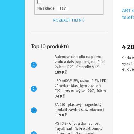
Na skladě
117
ART 
telef
ROZBALIT FILTR
zapu
Top 10 produktů
4 2
Bateriové čerpadlo na palivo,
Sada V
vodu a další kapaliny, napájení
vyzván
2x bat LR20 - Čerpadlo V121
el. dv
189 Kč
LED A60AP-8W, úsporná 8W LED
žárovka s klasickým závitem
E27, prostorový svit 270°, 700lm
34 Kč
SA 210 - plastový magnetický
kontakt závrtný se svorkovnicí
119 Kč
PST X2 - Chytrá domácnost
TuyaSmart - WiFi elektronický
zámek se čtečkou otisků,