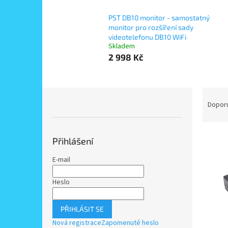
PST DB10 monitor - samostatný
monitor pro rozšíření sady
videotelefonu DB10 WiFi
Skladem
2 998 Kč
P
Ř
o
a
Dopor
s
z
t
e
V
r
n
Přihlášení
ý
a
í
p
n
p
E-mail
i
n
r
s
í
o
Heslo
p
p
d
r
a
u
PŘIHLÁSIT SE
o
n
k
Nová registrace
Zapomenuté heslo
d
e
t