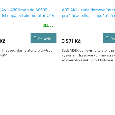
7,4V - 4200mAh do AF60P -
ART 4K1 - sada domovního t
dní napájecí akumulátor 7,4V
pro 1 účastníka - zapuštěná
er lithium ion
tabla
Skladem
Do košíku
Do
 Kč
3 571 Kč
ní nabíjecí akumulátor pro chytrou
Sada VIDEX domovního telefonu pr
F60P.
vyzvánění, hlasovou komunikaci a 
el. dveřního zámku pro 1 bytovou 