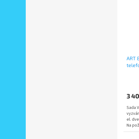
ART 
telef
povrc
3 40
Sada V
vyzván
el. dv
Na pož
více ú