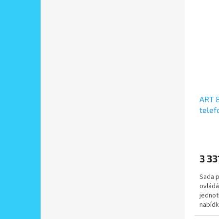
ART 
telef
zapuš
3 33
Sada p
ovládá
jednot
nabídk