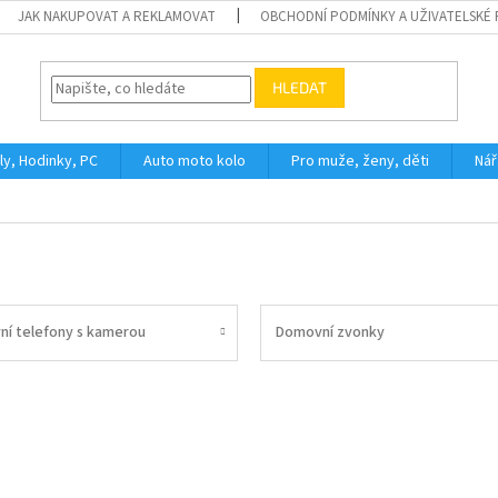
JAK NAKUPOVAT A REKLAMOVAT
OBCHODNÍ PODMÍNKY A UŽIVATELSKÉ
HLEDAT
ly, Hodinky, PC
Auto moto kolo
Pro muže, ženy, děti
Nář
í telefony s kamerou
Domovní zvonky