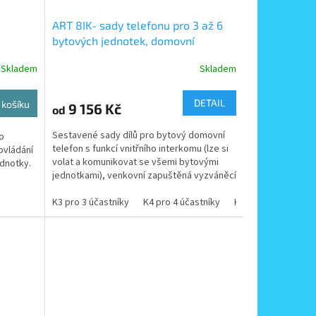
ART 8IK- sady telefonu pro 3 až 6
bytových jednotek, domovní
telefony s vnitřním interkomem -
Skladem
Skladem
zapuštěná montáž venkovního
tabla
DETAIL
 košíku
9 156 Kč
od
Sestavené sady dílů pro bytový domovní
o
telefon s funkcí vnitřního interkomu (lze si
ovládání
volat a komunikovat se všemi bytovými
ednotky.
jednotkami), venkovní zapuštěná vyzváněcí
a komunikační...
K3 pro 3 účastníky
K4 pro 4 účastníky
K5 pro 5 účastníků