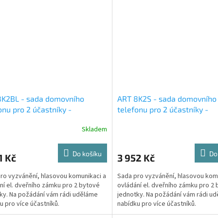
8K2BL - sada domovního
ART 8K2S - sada domovního
onu pro 2 účastníky -
telefonu pro 2 účastníky -
těná montáž černého tabla
povrchová montáž tabla
Skladem
Do košíku
Do
1 Kč
3 952 Kč
ro vyzvánění, hlasovou komunikaci a
Sada pro vyzvánění, hlasovou kom
ní el. dveřního zámku pro 2 bytové
ovládání el. dveřního zámku pro 2
ky. Na požádání vám rádi uděláme
jednotky. Na požádání vám rádi u
u pro více účastníků.
nabídku pro více účastníků.