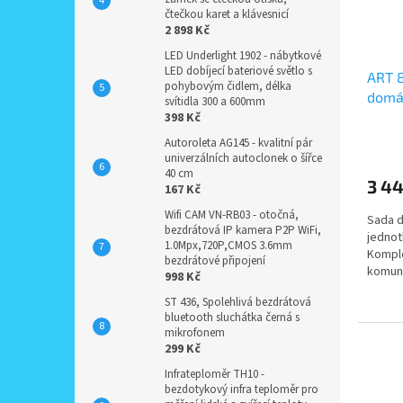
čtečkou karet a klávesnicí
2 898 Kč
LED Underlight 1902 - nábytkové
LED dobíjecí bateriové světlo s
ART 8
pohybovým čidlem, délka
domác
svítidla 300 a 600mm
účast
398 Kč
venko
Autoroleta AG145 - kvalitní pár
univerzálních autoclonek o šířce
40 cm
3 4
167 Kč
Wifi CAM VN-RB03 - otočná,
Sada d
bezdrátová IP kamera P2P WiFi,
jednot
1.0Mpx,720P,CMOS 3.6mm
Komple
bezdrátové připojení
komuni
998 Kč
telefon
ST 436, Spolehlivá bezdrátová
bluetooth sluchátka černá s
mikrofonem
299 Kč
Infrateploměr TH10 -
bezdotykový infra teploměr pro