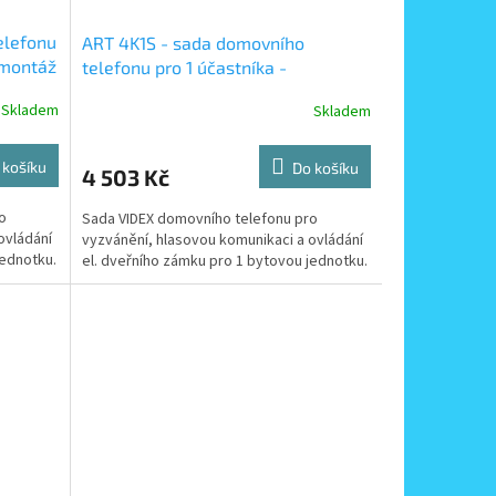
elefonu
ART 4K1S - sada domovního
 montáž
telefonu pro 1 účastníka -
povrchová montáž tabla
Skladem
Skladem
 košíku
Do košíku
4 503 Kč
o
Sada VIDEX domovního telefonu pro
ovládání
vyzvánění, hlasovou komunikaci a ovládání
jednotku.
el. dveřního zámku pro 1 bytovou jednotku.