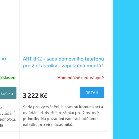
ího
ART 8K2 - sada domovního telefonu
pro 2 účastníky - zapuštěná montáž
tabla
Skladem
Momentálně nedostupné
DETAIL
 košíku
3 222 Kč
Sada pro vyzvánění, hlasovou komunikaci a
o
ovládání el. dveřního zámku pro 2 bytové
ovládání
jednotky. Na požádání vám rádi uděláme
jednotku.
nabídku pro více účastníků.
Na