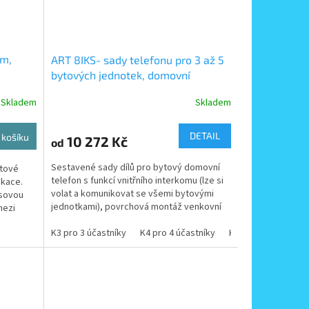
om,
ART 8IKS- sady telefonu pro 3 až 5
bytových jednotek, domovní
omem,
telefony s vnitřním interkomem -
Skladem
Skladem
montáž venkovního tabla
DETAIL
 košíku
10 272 Kč
od
Sestavené sady dílů pro bytový domovní
ytové
telefon s funkcí vnitřního interkomu (lze si
ikace.
volat a komunikovat se všemi bytovými
asovou
jednotkami), povrchová montáž venkovní
mezi
vyzváněcí a...
K3 pro 3 účastníky
K4 pro 4 účastníky
K5 pro 5 účastníků