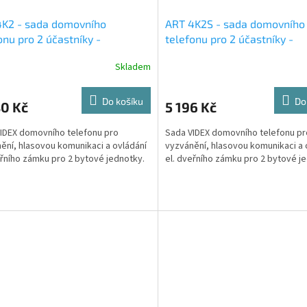
4K2 - sada domovního
ART 4K2S - sada domovního
onu pro 2 účastníky -
telefonu pro 2 účastníky -
štěná montáž tabla
povrchová montáž tabla
Skladem
Do košíku
Do
80 Kč
5 196 Kč
IDEX domovního telefonu pro
Sada VIDEX domovního telefonu pr
ění, hlasovou komunikaci a ovládání
vyzvánění, hlasovou komunikaci a 
eřního zámku pro 2 bytové jednotky.
el. dveřního zámku pro 2 bytové j