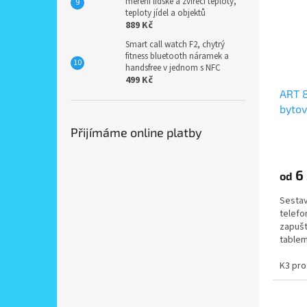
měření lidské a zvířecí teploty,
teploty jídel a objektů
889 Kč
Smart call watch F2, chytrý
fitness bluetooth náramek a
handsfree v jednom s NFC
499 Kč
ART 8
bytov
inter
Přijímáme online platby
venko
inte
6 
od
Sestav
telefo
zapuš
tablem
K3 pro