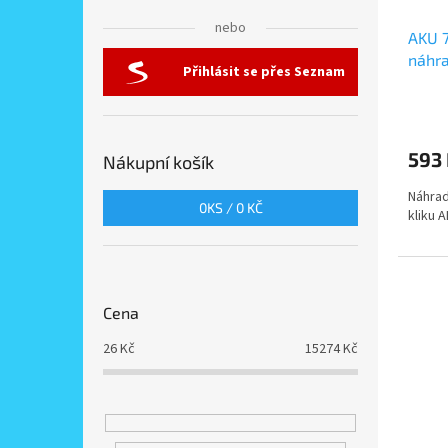
u
l
ů
nebo
AKU 
k
náhra
t
Přihlásit se přes Seznam
polym
ů
593
Nákupní košík
Náhrad
0
KS /
0 KČ
kliku A
Cena
26
Kč
15274
Kč