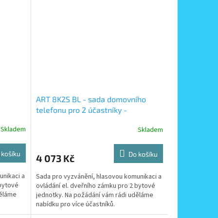
ART 8K2S BL - sada domovního
telefonu pro 2 účastníky -
povrchová montáž černého tabla
Skladem
Skladem
 košíku
Do košíku
4 073 Kč
unikaci a
Sada pro vyzvánění, hlasovou komunikaci a
 bytové
ovládání el. dveřního zámku pro 2 bytové
děláme
jednotky. Na požádání vám rádi uděláme
nabídku pro více účastníků.