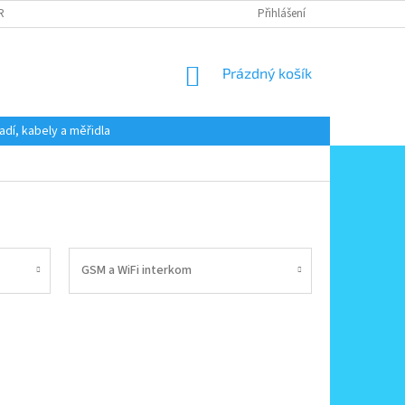
 RADY
PODMÍNKY OCHRANY OSOBNÍCH ÚDAJŮ
Přihlášení
KONTAKT
NÁKUPNÍ
Prázdný košík
KOŠÍK
adí, kabely a měřidla
GSM a WiFi interkom