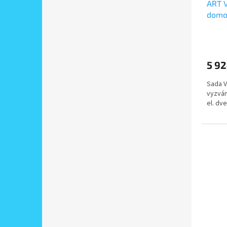
ART V
domov
- zap
5 92
Sada V
vyzván
el. dv