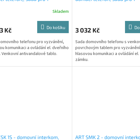
níka s antivandalovým
účastníka s povrchovým tab
Skladem
ovním tablem
Do košíku
Do
3 Kč
3 032 Kč
omovního telefonu pro vyzvánění,
Sada domovního telefonu s venko
ou komunikaci a ovládání el. dveřního
povrchovým tablem pro vyzvánění
 Venkovní antivandalové tablo.
hlasovou komunikaci a ovládání el.
zámku.
SK 1S - domovní interkom,
ART SMK 2 - domovní interk