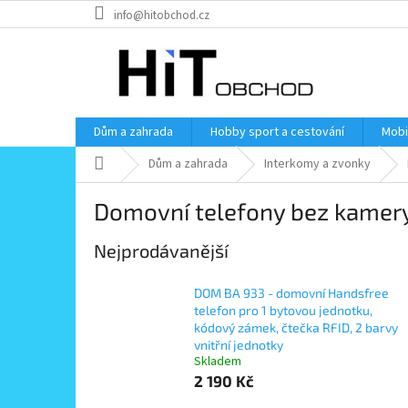
Přejít
info@hitobchod.cz
na
obsah
Dům a zahrada
Hobby sport a cestování
Mobi
Domů
Dům a zahrada
Interkomy a zvonky
Domovní telefony bez kamer
Nejprodávanější
DOM BA 933 - domovní Handsfree
telefon pro 1 bytovou jednotku,
kódový zámek, čtečka RFID, 2 barvy
vnitřní jednotky
Skladem
2 190 Kč