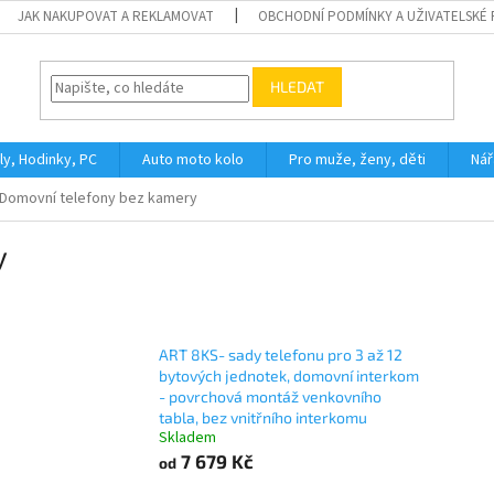
JAK NAKUPOVAT A REKLAMOVAT
OBCHODNÍ PODMÍNKY A UŽIVATELSKÉ
HLEDAT
ly, Hodinky, PC
Auto moto kolo
Pro muže, ženy, děti
Nář
Domovní telefony bez kamery
y
ART 8KS- sady telefonu pro 3 až 12
bytových jednotek, domovní interkom
- povrchová montáž venkovního
tabla, bez vnitřního interkomu
Skladem
7 679 Kč
od