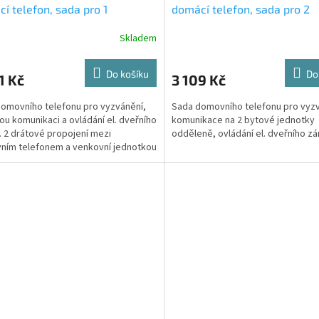
í telefon, sada pro 1
domácí telefon, sada pro 2
níka s povrchovým tablem, 2
účastníky se zapuštěným t
Skladem
vé propojení
Do košíku
Do
1 Kč
3 109 Kč
omovního telefonu pro vyzvánění,
Sada domovního telefonu pro vyzv
ou komunikaci a ovládání el. dveřního
komunikace na 2 bytové jednotky
 2 drátové propojení mezi
odděleně, ovládání el. dveřního z
ím telefonem a venkovní jednotkou
) pro...