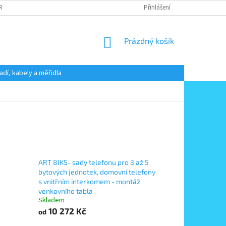
 RADY
PODMÍNKY OCHRANY OSOBNÍCH ÚDAJŮ
Přihlášení
KONTAKT
NÁKUPNÍ
Prázdný košík
KOŠÍK
adí, kabely a měřidla
ART 8IKS- sady telefonu pro 3 až 5
bytových jednotek, domovní telefony
s vnitřním interkomem - montáž
venkovního tabla
Skladem
10 272 Kč
od