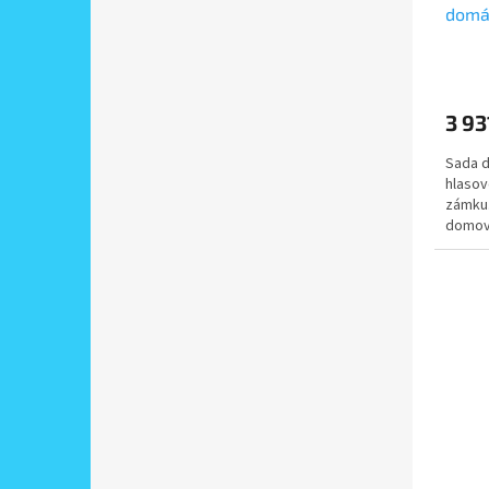
domác
účast
dráto
3 93
Sada d
hlasov
zámku.
domovn
(tablem