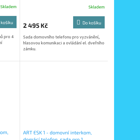
účastníka se zapuštěným tablem
Skladem
Skladem
 košíku
Do košíku
2 495 Kč
ů pro 4
Sada domovního telefonu pro vyzvánění,
ní
hlasovou komunikaci a ovládání el. dveřního
zámku.
kom,
ART ESK 1 - domovní interkom,
domácí telefon, sada pro 1