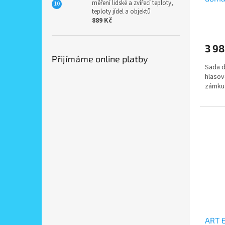
měření lidské a zvířecí teploty,
účast
teploty jídel a objektů
venk
889 Kč
3 98
Přijímáme online platby
Sada d
hlasov
zámku.
ART E