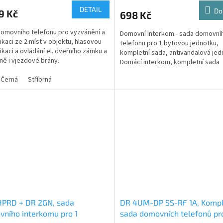
DETAIL
Do
9 Kč
698 Kč
omovního telefonu pro vyzvánění a
Domovní Interkom - sada domovní
kaci ze 2 míst v objektu, hlasovou
telefonu pro 1 bytovou jednotku,
kaci a ovládání el. dveřního zámku a
kompletní sada, antivandalová jed
ně i vjezdové brány.
Domácí interkom, kompletní sada
domovního telefonu pro vyzvánění,
Černá
Stříbrná
HPRD + DR 2GN, sada
DR 4UM-DP SS-RF 1A, Kompl
ního interkomu pro 1
sada domovních telefonů pr