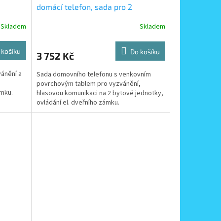
domácí telefon, sada pro 2
ablem
účastníky s povrchovým tablem
Skladem
Skladem
 košíku
Do košíku
3 752 Kč
ánění a
Sada domovního telefonu s venkovním
povrchovým tablem pro vyzvánění,
ámku.
hlasovou komunikaci na 2 bytové jednotky,
ovládání el. dveřního zámku.