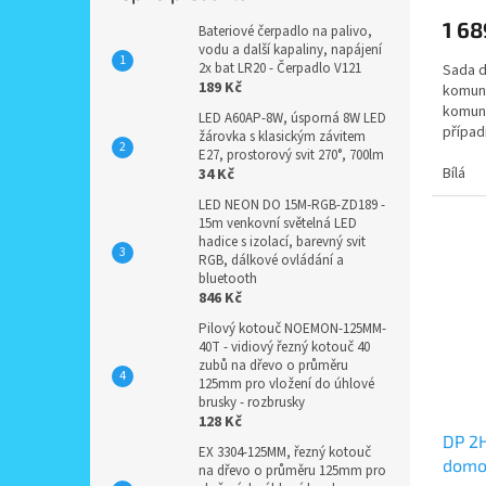
1 68
Bateriové čerpadlo na palivo,
vodu a další kapaliny, napájení
2x bat LR20 - Čerpadlo V121
Sada d
189 Kč
komuni
komuni
LED A60AP-8W, úsporná 8W LED
případ
žárovka s klasickým závitem
E27, prostorový svit 270°, 700lm
Bílá
34 Kč
LED NEON DO 15M-RGB-ZD189 -
15m venkovní světelná LED
hadice s izolací, barevný svit
RGB, dálkové ovládání a
bluetooth
846 Kč
Pilový kotouč NOEMON-125MM-
40T - vidiový řezný kotouč 40
zubů na dřevo o průměru
125mm pro vložení do úhlové
brusky - rozbrusky
128 Kč
DP 2
EX 3304-125MM, řezný kotouč
domov
na dřevo o průměru 125mm pro