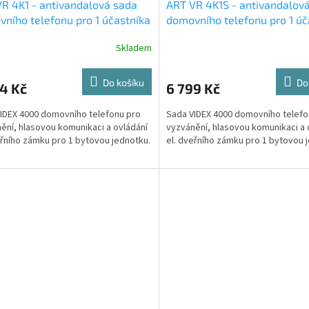
R 4K1 - antivandalová sada
ART VR 4K1S - antivandalov
ního telefonu pro 1 účastníka
domovního telefonu pro 1 úč
uštěná montáž tabla
- povrchová montáž tabla
Skladem
Do košíku
Do
4 Kč
6 799 Kč
IDEX 4000 domovního telefonu pro
Sada VIDEX 4000 domovního telefo
ění, hlasovou komunikaci a ovládání
vyzvánění, hlasovou komunikaci a 
eřního zámku pro 1 bytovou jednotku.
el. dveřního zámku pro 1 bytovou 