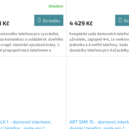
tníka Commax 1+n
uživatele, zapojení 4+n
Skladem
Do košíku
Do
1 Kč
4 429 Kč
omovního telefonu pro vyzvánění,
Kompletní sada domovních telefon
ou komunikaci a ovládání el. dveřního
uživatele, zapojení 4+n, 1x venkov
a např. otevírání vjezdové brány. 2
jednotka a 4 vnitřní telefony. Sada
é propojení mezi telefonem a
domácího telefonu pro 4 účastníky
ní...
obsahuje 4 domácí telefony...
LK 1 - domovní interkom,
ART SMK 1S - domovní inter
í telefon,, sada pro 1
domácí telefon, sada pro 1