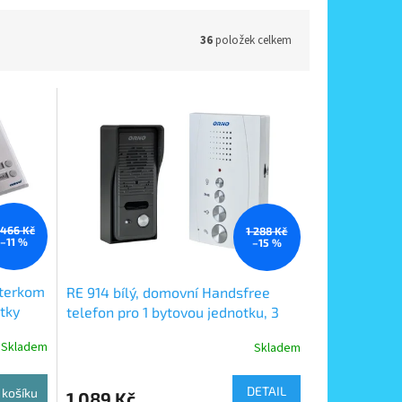
36
položek celkem
 466 Kč
1 288 Kč
–11 %
–15 %
nterkom
RE 914 bílý, domovní Handsfree
tky
telefon pro 1 bytovou jednotku, 3
barvy vnitřní jednotky
Skladem
Skladem
DETAIL
 košíku
1 089 Kč