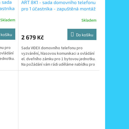
á sada
ART 8K1 - sada domovního telefonu
astníka
pro 1 účastníka - zapuštěná montáž
tabla
Skladem
Skladem
 košíku
Do košíku
2 679 Kč
nu pro
Sada VIDEX domovního telefonu pro
ovládání
vyzvánění, hlasovou komunikaci a ovládání
jednotku.
el. dveřního zámku pro 1 bytovou jednotku.
Na požádání vám rádi uděláme nabídku pro
více účastníků.