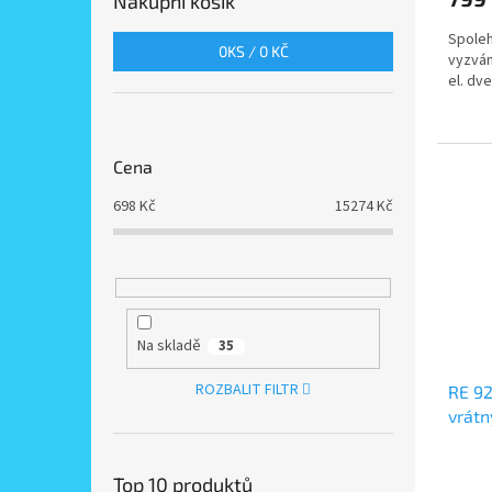
Nákupní košík
Spoleh
0
KS /
0 KČ
vyzván
el. dv
Cena
698
Kč
15274
Kč
Na skladě
35
ROZBALIT FILTR
RE 9
vrátn
venko
Top 10 produktů