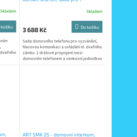
lem
účastníka se zapuštěným tablem, 2
Skladem
Skladem
drátové propojení
 košíku
Do košíku
3 688 Kč
vním
Sada domovního telefonu pro vyzvánění,
,
hlasovou komunikaci a ovládání el. dveřního
 dveřního
zámku. 2 drátové propojení mezi
domovním telefonem a venkovní jednotkou
(tablem).
om,
ART SMK 2S - domovní interkom,