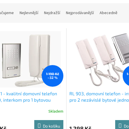
učujeme
Nejlevnější
Nejdražší
Nejprodávanější
Abecedně
1 190 Kč
1
–32 %
1 - kvalitní domovní telefon
RL 903, domovní telefon - i
 interkom pro 1 bytovou
pro 2 nezávislé bytové jedno
tku
Skladem
Do košíku
Do
 Kč
1 298 Kč