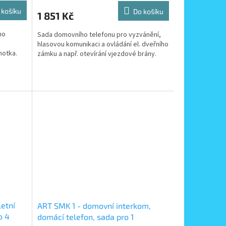
 košíku
Do košíku
1 851 Kč
ho
Sada domovního telefonu pro vyzvánění,
hlasovou komunikaci a ovládání el. dveřního
notka.
zámku a např. otevírání vjezdové brány.
...
etní
ART SMK 1 - domovní interkom,
o 4
domácí telefon, sada pro 1