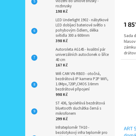
účas
vložení do úhlové brusky -
rozbrusky
198 Kč
LED Underlight 1902 - nábytkové
1 85
LED dobíjecí bateriové světlo s
pohybovým čidlem, délka
svítidla 300 a 600mm
Sada d
398 Kč
hlasov
zámku 
Autoroleta AG145 - kvalitní pár
drátov
univerzálních autoclonek o šířce
venkov
40 cm
167 Kč
Wifi CAM VN-RB03 - otočná,
bezdrátová IP kamera P2P WiFi,
1.0Mpx,720P,CMOS 3.6mm
bezdrátové připojení
998 Kč
ST 436, Spolehlivá bezdrátová
bluetooth sluchátka černá s
mikrofonem
299 Kč
Infrateploměr TH10 -
ART S
bezdotykový infra teploměr pro
domác