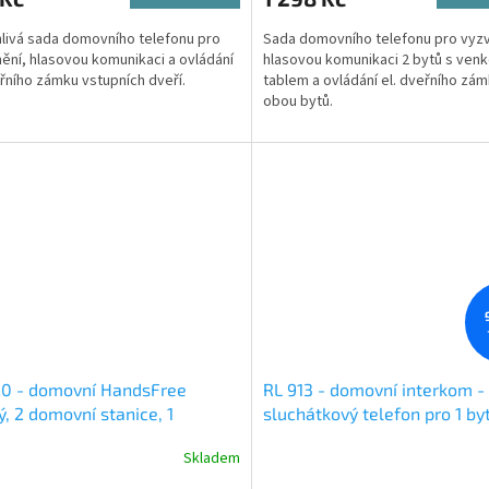
livá sada domovního telefonu pro
Sada domovního telefonu pro vyzv
ění, hlasovou komunikaci a ovládání
hlasovou komunikaci 2 bytů s ven
eřního zámku vstupních dveří.
tablem a ovládání el. dveřního zám
obou bytů.
20 - domovní HandsFree
RL 913 - domovní interkom -
ý, 2 domovní stanice, 1
sluchátkový telefon pro 1 b
vní tablo, 3 barvy telefonu
jednotku
Skladem