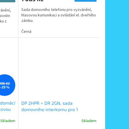
Sada domovního telefonu pro vyzvánění,
ánění,
hlasovou kumunikaci a ovládání el. dveřního
kovním
zámku.
ku z
Černá
996 Kč
–29 %
 domácí
DP 2HPR + DR 2GN, sada
ytovou
domovního interkomu pro 1
účastníka Commax 1+n
Skladem
Skladem