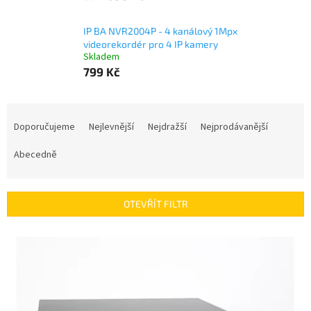
IP BA NVR2004P - 4 kanálový 1Mpx
videorekordér pro 4 IP kamery
Skladem
799 Kč
Ř
a
Doporučujeme
Nejlevnější
Nejdražší
Nejprodávanější
z
e
Abecedně
n
í
p
OTEVŘÍT FILTR
r
o
V
d
ý
u
p
k
i
t
s
ů