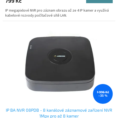
799 Kč
IP megapixlové NVR pro záznam obrazu až ze 4 IP kamer a využívá
kabelové rozvody počítačové sítě LAN.
1 996 Kč
–35 %
IP BA NVR 08PDB - 8 kanálové záznamové zařízení NVR
1Mpx pro až 8 kamer