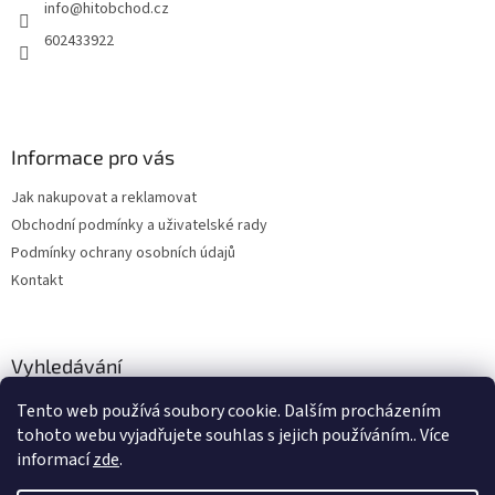
info
@
hitobchod.cz
í
p
r
602433922
v
k
y
v
ý
Informace pro vás
p
i
Jak nakupovat a reklamovat
s
u
Obchodní podmínky a uživatelské rady
Podmínky ochrany osobních údajů
Kontakt
Vyhledávání
Tento web používá soubory cookie. Dalším procházením
HLEDAT
tohoto webu vyjadřujete souhlas s jejich používáním.. Více
informací
zde
.