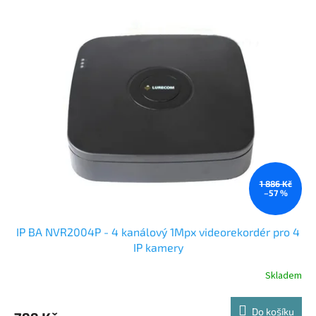
1 886 Kč
–57 %
IP BA NVR2004P - 4 kanálový 1Mpx videorekordér pro 4
IP kamery
Skladem
Do košíku