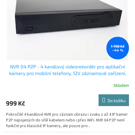
p
r
o
d
u
k
t
ů
1 798 Kč
–44 %
NVR 04 P2P - 4 kanálový videorekordér pro aplikační
kamery pro mobilní telefony, 12V záznamové zařízení,
adaptér 230V
Skladem
Do košíku
999 Kč
Pokročilé 4 kanálové NVR pro záznam obrazu i zvuku z až 4 IP kamer
P2P napojených do sítě kabelem nebo i přes WiFi. NVR 04 P2P není
funkční pro klasické IP kamery, ale pouze pro...