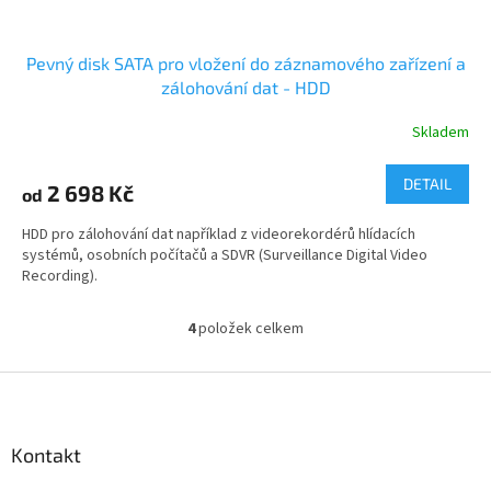
Pevný disk SATA pro vložení do záznamového zařízení a
zálohování dat - HDD
Skladem
DETAIL
2 698 Kč
od
HDD pro zálohování dat například z videorekordérů hlídacích
systémů, osobních počítačů a SDVR (Surveillance Digital Video
Recording).
4
položek celkem
O
v
l
Z
á
á
d
p
a
a
Kontakt
c
t
í