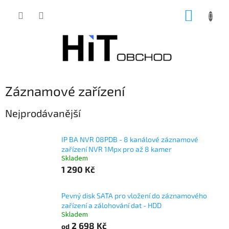
Přejít
NÁKUP
na
obsah
KOŠÍK
Záznamové zařízení
Nejprodávanější
IP BA NVR 08PDB - 8 kanálové záznamové
zařízení NVR 1Mpx pro až 8 kamer
Skladem
1 290 Kč
Pevný disk SATA pro vložení do záznamového
zařízení a zálohování dat - HDD
Skladem
2 698 Kč
od