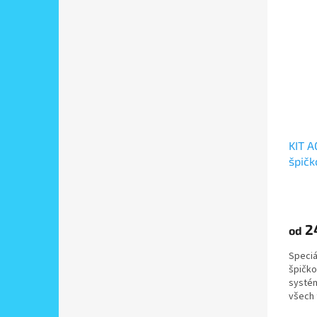
KIT A
špič
solár
brány
24
od
Speciá
špičko
systém
všech 
průjez