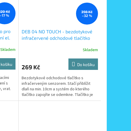
120 Kč
398 Kč
–17 %
–32 %
ko pro
DEB 04 NO TOUCH - bezdotykové
í el.
infračervené odchodové tlačítko
Skladem
Skladem
 košíku
Do košíku
269 Kč
acími
Bezdotykové odchodové tlačítko s
ení s
infračerveným senzorem. Stačí přiblížit
, vrat.
dlaň na min. 10cm a systém do kterého
tlačítko zapojíte se odemkne. Tlačítko je
nutné napájet 12V