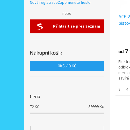
Nová registrace
Zapomenuté heslo
d
e
t
u
l
ů
nebo
ACE 
k
písto
t
Přihlásit se přes Seznam
ovlád
ů
4m pr
7 
od
Nákupní košík
Elektr
0
KS /
0 KČ
odblo
nerezo
zavírá
univer
3
4
Cena
72
Kč
39999
Kč