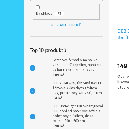
Na skladě
73
ROZBALIT FILTR
DEB 0
tlačí
Top 10 produktů
Bateriové čerpadlo na palivo,
149
vodu a další kapaliny, napájení
2x bat LR20 - Čerpadlo V121
189 Kč
Odchod
kovov
LED A60AP-8W, úsporná 8W LED
otevře
žárovka s klasickým závitem
E27, prostorový svit 270°, 700lm
34 Kč
LED Underlight 1902 - nábytkové
LED dobíjecí bateriové světlo s
pohybovým čidlem, délka
svítidla 300 a 600mm
398 Kč