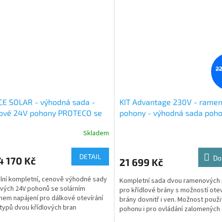
22
CE SOLAR - výhodná sada -
KIT Advantage 230V - rame
kové 24V pohony PROTECO se
pohony - výhodná sada poh
ním napájením pro křídlové
příslušenství pro dvoukřídlé
Skladem
 do 5,5m a do 7m
do 6m průjezdové šíře
DETAIL
Do
 170 Kč
21 699 Kč
lní kompletní, cenově výhodné sady
Kompletní sada dvou ramenových
vých 24V pohonů se solárním
pro křídlové brány s možností otev
em napájení pro dálkové otevírání
brány dovnitř i ven. Možnost použi
typů dvou křídlových bran
pohonu i pro ovládání zalomených 
dové délky do 5,5m a do...
skládacích dveří.