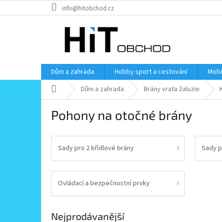
Přejít
info@hitobchod.cz
na
obsah
Dům a zahrada
Hobby sport a cestování
Mobi
Domů
Dům a zahrada
Brány vrata žaluzie
Pohony na otočné brány
Sady pro 2 křídlové brány
Sady p
Ovládací a bezpečnostní prvky
Nejprodávanější