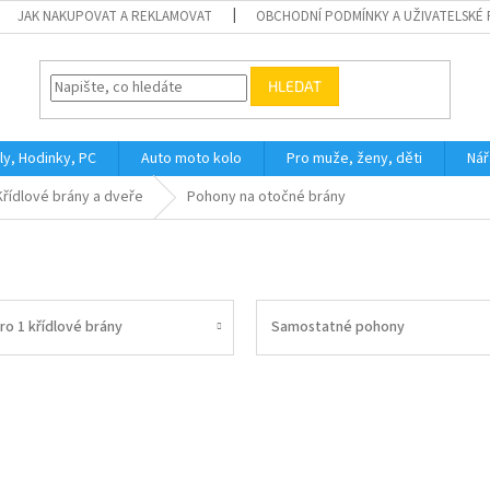
JAK NAKUPOVAT A REKLAMOVAT
OBCHODNÍ PODMÍNKY A UŽIVATELSKÉ
HLEDAT
ly, Hodinky, PC
Auto moto kolo
Pro muže, ženy, děti
Nář
Křídlové brány a dveře
Pohony na otočné brány
ro 1 křídlové brány
Samostatné pohony