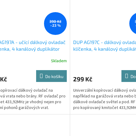
390 Kč
–23 %
G197A - učící dálkový ovladač
DUP AG197C - dálkový ovlada
čenka, 4 kanálový duplikátor
klíčenka, 4 kanálový dupliká
kmitočtu 433MHz
Skladem
Do košíku
Do
 Kč
299 Kč
pírovací dálkový ovladač na
Univerzální kopírovací dálkový ovl
vá vrata nebo brány. RF ovladač pro
například na garážová vrata nebo 
et 433,92MHz je vhodný nejen pro
dálkové ovladače světel a pod. RF
ní pohonů garážových vrat.
pro kopírovaný kmitočet 433,92MH
pevným kódem.