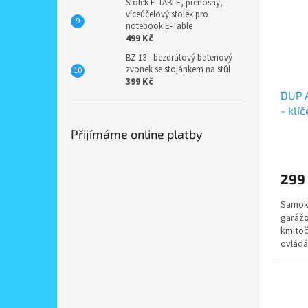
Stolek E-TABLE, přenosný,
víceúčelový stolek pro
notebook E-Table
499 Kč
BZ 13 - bezdrátový bateriový
zvonek se stojánkem na stůl
399 Kč
DUP A
- klí
Přijímáme online platby
299
Samoko
garážo
kmitoč
ovládá