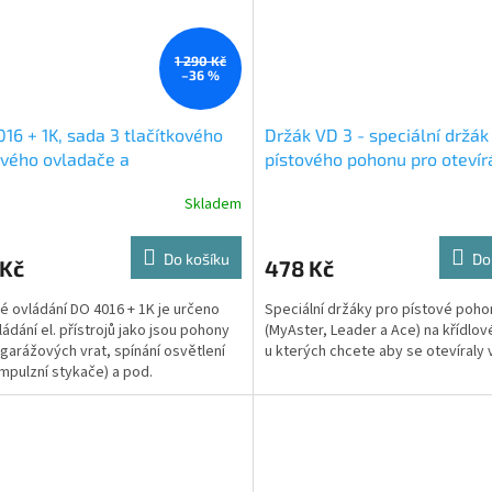
1 290 Kč
–36 %
16 + 1K, sada 3 tlačítkového
Držák VD 3 - speciální držák
vého ovladače a
pístového pohonu pro otevír
kanálového přijímače 12-24V
křídlové brány směrem ven
Skladem
Do košíku
Do
 Kč
478 Kč
é ovládání DO 4016 + 1K je určeno
Speciální držáky pro pístové poho
ládání el. přístrojů jako jsou pohony
(MyAster, Leader a Ace) na křídlov
 garážových vrat, spínání osvětlení
u kterých chcete aby se otevíraly 
impulzní stykače) a pod.