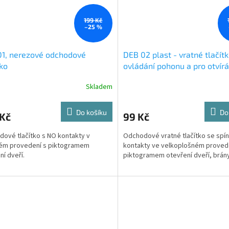
199 Kč
–25 %
1, nerezové odchodové
DEB 02 plast - vratné tlačít
tko
ovládání pohonu a pro otvírán
zámku při odchodu z budovy
Skladem
Do košíku
Do
 Kč
99 Kč
ové tlačítko s NO kontakty v
Odchodové vratné tlačítko se spín
ém provedení s piktogramem
kontakty ve velkoplošném proved
ní dveří.
piktogramem otevření dveří, brány