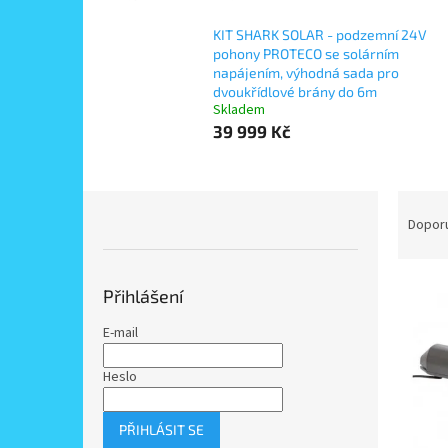
KIT SHARK SOLAR - podzemní 24V
pohony PROTECO se solárním
napájením, výhodná sada pro
dvoukřídlové brány do 6m
Skladem
39 999 Kč
P
Ř
o
a
Dopor
s
z
t
e
V
r
n
Přihlášení
ý
a
í
p
n
p
E-mail
i
n
r
s
í
o
Heslo
p
p
d
r
a
u
PŘIHLÁSIT SE
o
n
k