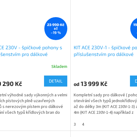
23 990 Kč
1
až
–19 %
CE 230V - špičkové pohony s
KIT ACE 230V-1 - špičkové p
ušenstvím pro dálkové
příslušenstvím pro dálkové
ání 2 křídlové brány , 2
ovládání 1 křídlové brány do
Skladem
osti pro brány průjezdové šíře
do 4m průjezdové šíře, 2 vel
m a 8m
DETAIL
 290 Kč
13 999 Kč
od
tní výhodné sady výkonných a velmi
Kompletní sady pro dálkové ( poho
ních pístových plně uzavřených
otevírání všech typů jednokřídlov
 s nerezovým pístem pro dálkové
až do délky 3m (KIT ACE 230V-1-3) 
ání všech typů křídlových bran do
4m (KIT ACE 230V-1-4) například z
6m (KIT ACE...
automobilu. Oceníte...
3
4