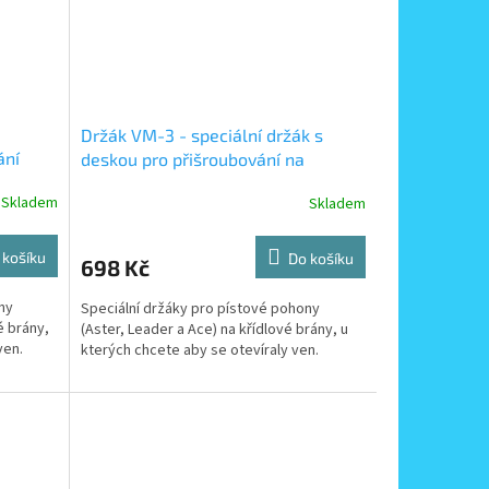
Držák VM-3 - speciální držák s
ání
deskou pro přišroubování na
pístové pohony pro otevírání brány
Skladem
Skladem
ven
 košíku
Do košíku
698 Kč
ny
Speciální držáky pro pístové pohony
é brány,
(Aster, Leader a Ace) na křídlové brány, u
ven.
kterých chcete aby se otevíraly ven.