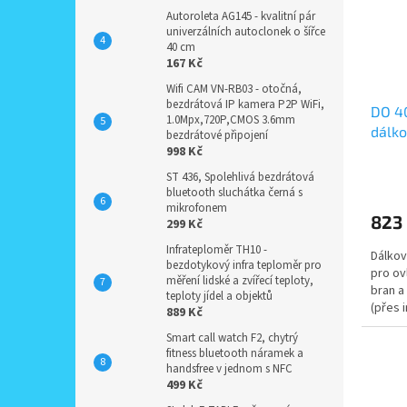
Autoroleta AG145 - kvalitní pár
univerzálních autoclonek o šířce
40 cm
167 Kč
Wifi CAM VN-RB03 - otočná,
bezdrátová IP kamera P2P WiFi,
DO 40
1.0Mpx,720P,CMOS 3.6mm
dálko
bezdrátové připojení
998 Kč
jedno
ST 436, Spolehlivá bezdrátová
bluetooth sluchátka černá s
mikrofonem
823
299 Kč
Infrateploměr TH10 -
Dálkov
bezdotykový infra teploměr pro
pro ov
měření lidské a zvířecí teploty,
bran a
teploty jídel a objektů
(přes 
889 Kč
Smart call watch F2, chytrý
fitness bluetooth náramek a
handsfree v jednom s NFC
499 Kč