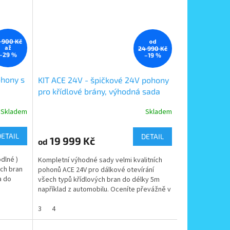
od
9 900 Kč
až
24 990 Kč
–29 %
–19 %
ohony s
KIT ACE 24V - špičkové 24V pohony
pro křídlové brány, výhodná sada
 3m a
pro dvoukřídlou bránu do 5,5 a do
Skladem
Skladem
ikosti
7m
DETAIL
DETAIL
19 999 Kč
od
dlné )
Kompletní výhodné sady velmi kvalitních
ých bran
pohonů ACE 24V pro dálkové otevírání
a do
všech typů křídlových bran do délky 5m
například z automobilu. Oceníte převážně v
nepříznivém počasí.
3
4