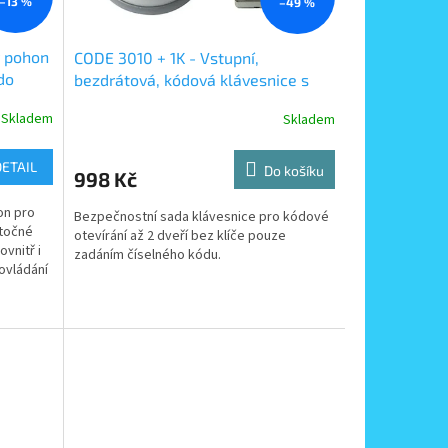
–13 %
–49 %
 pohon
CODE 3010 + 1K - Vstupní,
do
bezdrátová, kódová klávesnice s
radiovým přijímačem, klávesnice
Skladem
Skladem
pro venkovní instalaci
DETAIL
Do košíku
998 Kč
on pro
Bezpečnostní sada klávesnice pro kódové
otočné
otevírání až 2 dveří bez klíče pouze
vnitř i
zadáním číselného kódu.
ovládání