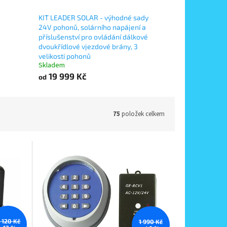
KIT LEADER SOLAR - výhodné sady
24V pohonů, solárního napájení a
příslušenství pro ovládání dálkové
dvoukřídlové vjezdové brány, 3
velikosti pohonů
Skladem
19 999 Kč
od
75
položek celkem
1 120 Kč
1 990 Kč