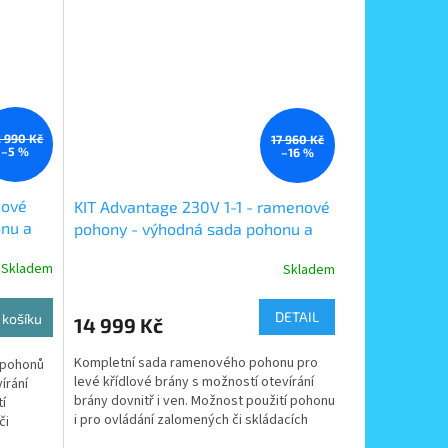
 990 Kč
17 960 Kč
–5 %
–16 %
nové
KIT Advantage 230V 1-1 - ramenové
onu a
pohony - výhodná sada pohonu a
 brány
příslušenství pro jednokřídlové
Skladem
Skladem
brány do 3m
DETAIL
 košíku
14 999 Kč
Kompletní sada ramenového pohonu pro
 pohonů
levé křídlové brány s možností otevírání
írání
brány dovnitř i ven. Možnost použití pohonu
tí
i pro ovládání zalomených či skládacích
či
dveří. Sadu...