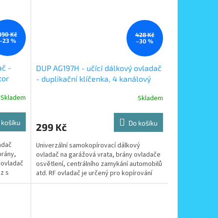
390 Kč
428 Kč
–23 %
–30 %
č -
DUP AG197H - učící dálkový ovladač
tor
- duplikační klíčenka, 4 kanálový
duplikátor kmitočtu 280-686mHz
Skladem
Skladem
 košíku
Do košíku
299 Kč
adač
Univerzální samokopírovací dálkový
brány,
ovladač na garážová vrata, brány ovladače
 ovladač
osvětlení, centrálního zamykání automobilů
z s
atd. RF ovladač je určený pro kopírování
kmitočtu od...