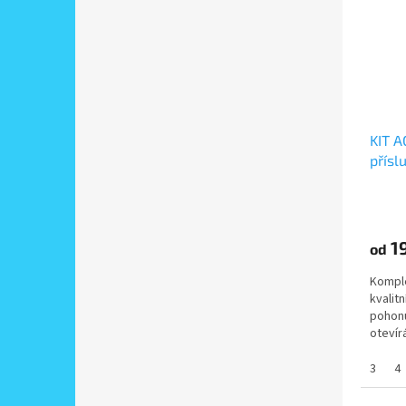
KIT A
přísl
ovlád
velik
do 6
19
od
Komple
kvalit
pohonů
otevír
délky 
3
4