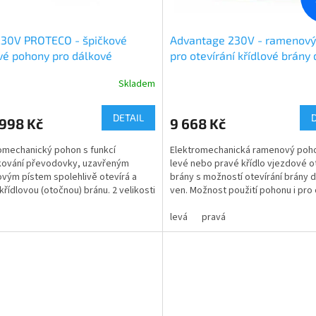
230V PROTECO - špičkové
Advantage 230V - ramenový
vé pohony pro dálkové
pro otevírání křídlové brány 
ání křídlové brány do 3m a do
průjezdové délky 3m
Skladem
ůjezdové šíře, 2 velikosti
DETAIL
998 Kč
9 668 Kč
omechanický pohon s funkcí
Elektromechanická ramenový poh
kování převodovky, uzavřeným
levé nebo pravé křídlo vjezdové 
vým pístem spolehlivě otevírá a
brány s možností otevírání brány do
 křídlovou (otočnou) bránu. 2 velikosti
ven. Možnost použití pohonu i pro 
zálního pohonu pro...
zalomených či...
levá
pravá