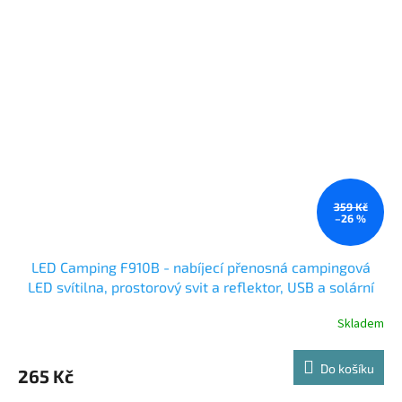
359 Kč
–26 %
LED Camping F910B - nabíjecí přenosná campingová
LED svítilna, prostorový svit a reflektor, USB a solární
dobíjení
Skladem
Do košíku
265 Kč