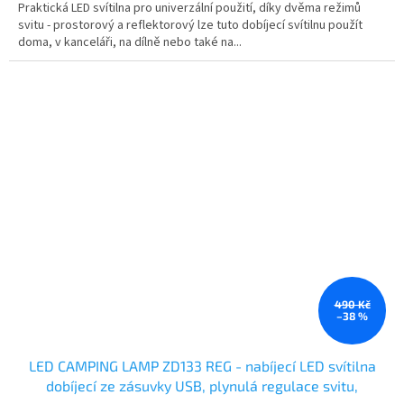
Praktická LED svítilna pro univerzální použití, díky dvěma režimů
svitu - prostorový a reflektorový lze tuto dobíjecí svítilnu použít
doma, v kanceláři, na dílně nebo také na...
490 Kč
–38 %
LED CAMPING LAMP ZD133 REG - nabíjecí LED svítilna
dobíjecí ze zásuvky USB, plynulá regulace svitu,