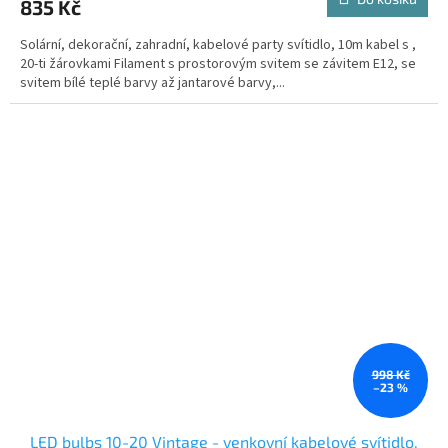
835 Kč
Solární, dekorační, zahradní, kabelové party svítidlo, 10m kabel s ,
20-ti žárovkami Filament s prostorovým svitem se závitem E12, se
svitem bílé teplé barvy až jantarové barvy,...
998 Kč
–23 %
LED bulbs 10-20 Vintage - venkovní kabelové svítidlo,