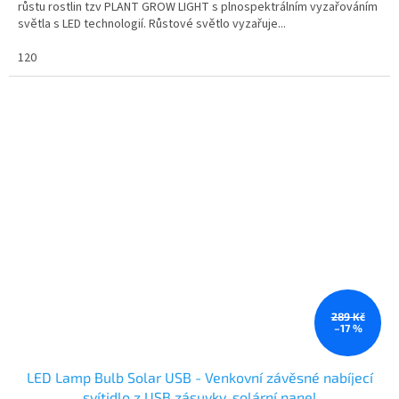
růstu rostlin tzv PLANT GROW LIGHT s plnospektrálním vyzařováním
světla s LED technologií. Růstové světlo vyzařuje...
120
289 Kč
–17 %
LED Lamp Bulb Solar USB - Venkovní závěsné nabíjecí
svítidlo z USB zásuvky, solární panel