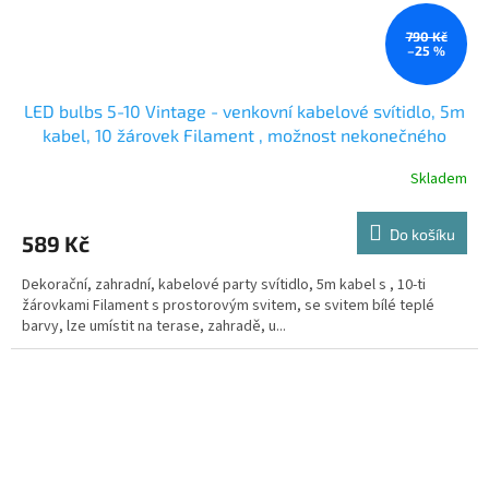
790 Kč
–25 %
LED bulbs 5-10 Vintage - venkovní kabelové svítidlo, 5m
kabel, 10 žárovek Filament , možnost nekonečného
napojování
Skladem
Do košíku
589 Kč
Dekorační, zahradní, kabelové party svítidlo, 5m kabel s , 10-ti
žárovkami Filament s prostorovým svitem, se svitem bílé teplé
barvy, lze umístit na terase, zahradě, u...