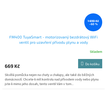
1 690 Kč
–60 %
FM400 TuyaSmart - motorizovaný bezdrátový WiFi
ventil pro uzavření přívodu plynu a vody
Skladem
Do košíku
669 Kč
Skvělá pomůcka nejen na chaty a chalupy, ale také do běžných
domácností. Chcete-li mít kontrolu nad přívodem vody nebo plynu
jste-li mimo jeho dosah, tento ventil Vám v tom...