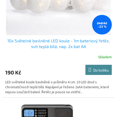
d
u
k
t
ů
248 Kč
–23 %
10x Světelné bavlněné LED koule - 1m bateriový řetěz,
svit teplá bílá, nap. 2x bat AA
Skladem
Do košíku
190 Kč
LED světelné koule bavlněné o průměru 4 cm. 10 LED diod s
chromatičností teplá bílá. Napájení je řešeno 2xAA bateriemi, které
nejsou součástí balení. Řetěz je pouze na vnitřní...