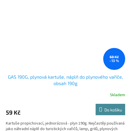
68 Kč
–13 %
GAS 190G, plynová kartuše, náplň do plynového vařiče,
obsah 190g
Skladem
Do košíku
59 Kč
Kartuše propichovací, jednorázová - plyn 190g. Nejčastěji používaná
jako náhradní náplň do turistických vařičů, lamp, grilů, plynových