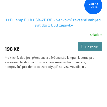
268 Kč
–26 %
LED Lamp Bulb USB-ZD13B - Venkovní závěsné nabíjecí
svítidlo z USB zásuvky
Skladem
Do košíku
198 Kč
Praktická, dobíjecí přenosná a závěsná LED lampa - lucerna pro
zavěšení. Je vhodná pro osvětlení venkovního posezení, při
kempování, pro dekoraci zahrady, při servisu vozidla, u...