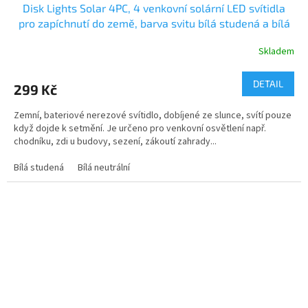
Disk Lights Solar 4PC, 4 venkovní solární LED svítidla
pro zapíchnutí do země, barva svitu bílá studená a bílá
teplá
Skladem
DETAIL
299 Kč
Zemní, bateriové nerezové svítidlo, dobíjené ze slunce, svítí pouze
když dojde k setmění. Je určeno pro venkovní osvětlení např.
chodníku, zdi u budovy, sezení, zákoutí zahrady...
Bílá studená
Bílá neutrální