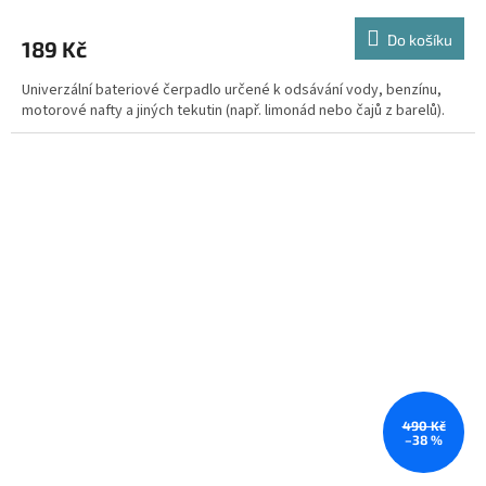
Do košíku
189 Kč
Univerzální bateriové čerpadlo určené k odsávání vody, benzínu,
motorové nafty a jiných tekutin (např. limonád nebo čajů z barelů).
490 Kč
–38 %