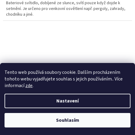
Bateriové svítidlo, dobíjené ze slunce, svítí pouze když dojde k
setmění. Je určeno pro venkovní osvětlení např. pergoly, zahrady,
chodníku a jiné.
Tento web používá soubory cookie. Dalším procházením
tohoto webu vyjadřujete souhlas s jejich používáním.. Více
informací
zde
.
Nastavení
386 Kč
–35 %
Souhlasím
LED RA TBL 2338 - bateriová LED svítilna pro zavěšení
na slunečník nebo do stanu, nap. z USB nebo 4x AA