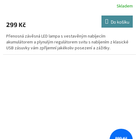
možnost zavěšení
Skladem
Do košíku
299 Kč
Přenosná závěsná LED lampa s vestavěným nabíjecím
akumulátorem a plynulým regulátorem svitu s nabíjením z klasické
USB zásuvky vám zpříjemní jakékoliv posezení a zážitky.
880 Kč