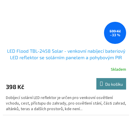
599 Kč
–33 %
LED Flood TBL-2458 Solar - venkovní nabíjecí bateriový
LED reflektor se solárním panelem a pohybovým PIR
čidlem
Skladem
Do košíku
398 Kč
Dobíjecí solární LED reflektor je určen pro venkovní osvětlení
vchodu, cest, přístupu do zahrady, pro osvětlení stání, části zahrad,
altánků, teras a dalších prostorů, kde není...