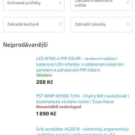
Zahradní a dekorační
Ochranné potřeby
světla
Zahradní kuchyně
Zahradní zásuvky
Nejprodávanější
LED W780-4 PIR SOLAR - venkovní nabíjecí
bateriový LED reflektor s odděleným solárním
panelem a pohybovým PIR čidlem
Skladem
288 Kč
PST WWP-BY908 TUYA - Chytrý WiFi zavlažovač |
Automatická závlaha rostlin | Tuya/Alexa
Momentálně nedostupné
1 890 Kč
Grill ventilátor AG287A - elektrický, ergonomický
ventilátor na grily a krby na baterie 4x AA