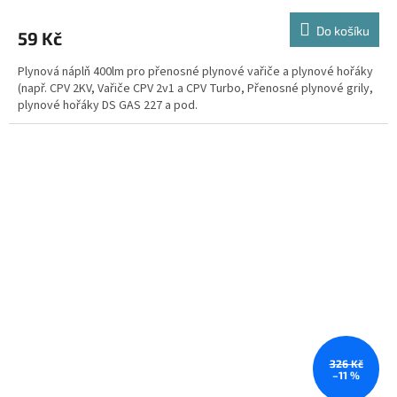
Do košíku
59 Kč
Plynová náplň 400lm pro přenosné plynové vařiče a plynové hořáky
(např. CPV 2KV, Vařiče CPV 2v1 a CPV Turbo, Přenosné plynové grily,
plynové hořáky DS GAS 227 a pod.
326 Kč
–11 %