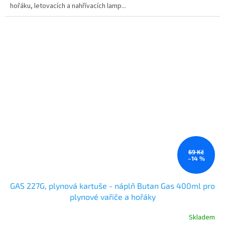
hořáku, letovacích a nahřívacích lamp...
69 Kč
–14 %
GAS 227G, plynová kartuše - náplň Butan Gas 400ml pro
plynové vařiče a hořáky
Skladem