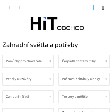
Přejít
NÁKUP
na
obsah
KOŠÍK
Zahradní světla a potřeby
Pomůcky pro chovatele
Čerpadla fontány mlhy
Ventily a uzávěry
Poštovní schránky a boxy
Zahradní nářadí
Testery a měřiče