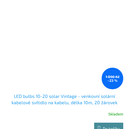
1 090 Kč
–23 %
LED bulbs 10-20 solar Vintage - venkovní solární
kabelové svítidlo na kabelu, délka 10m, 20 žárovek
Filament , napájení solárním panelem
Skladem
Do košíku