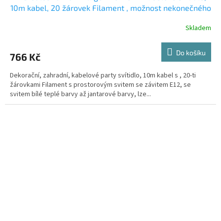
10m kabel, 20 žárovek Filament , možnost nekonečného
napojování
Skladem
Do košíku
766 Kč
Dekorační, zahradní, kabelové party svítidlo, 10m kabel s , 20-ti
žárovkami Filament s prostorovým svitem se závitem E12, se
svitem bílé teplé barvy až jantarové barvy, lze...