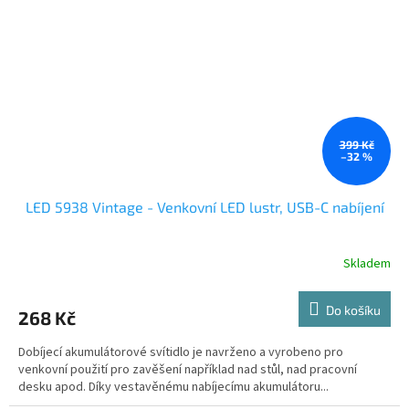
399 Kč
–32 %
LED 5938 Vintage - Venkovní LED lustr, USB-C nabíjení
Skladem
Do košíku
268 Kč
Dobíjecí akumulátorové svítidlo je navrženo a vyrobeno pro
venkovní použití pro zavěšení například nad stůl, nad pracovní
desku apod. Díky vestavěnému nabíjecímu akumulátoru...