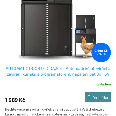
2 690 Kč
–26 %
AUTOMATIC DOOR LCD DA265 - Automatické otevírání a
zavírání kurníku s programátorem, napájení bat 3x 1,5V
AA
Skladem
Do košíku
1 989 Kč
Nechte večerní zavírání dvířek a ranní vypouštění Vaší drůbeže z
kurníku na automatickém řízení otevírání a zavírání, nastavte si váš