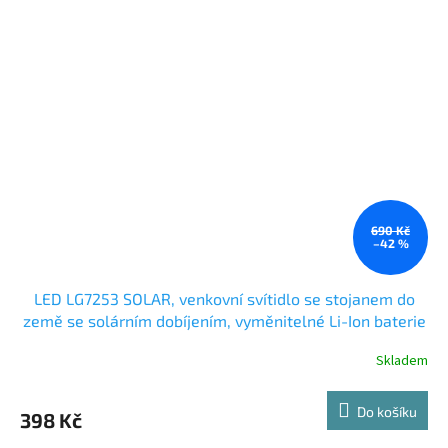
690 Kč
–42 %
LED LG7253 SOLAR, venkovní svítidlo se stojanem do
země se solárním dobíjením, vyměnitelné Li-Ion baterie
Skladem
Do košíku
398 Kč