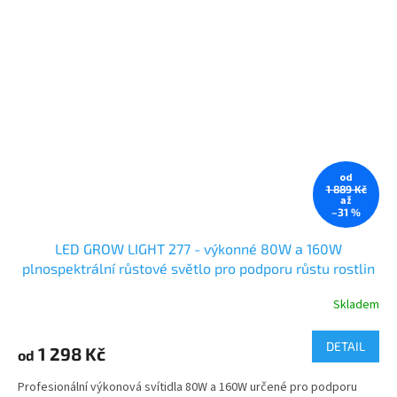
od
1 889 Kč
až
–31 %
LED GROW LIGHT 277 - výkonné 80W a 160W
plnospektrální růstové světlo pro podporu růstu rostlin
a kvetení
Skladem
DETAIL
1 298 Kč
od
Profesionální výkonová svítidla 80W a 160W určené pro podporu