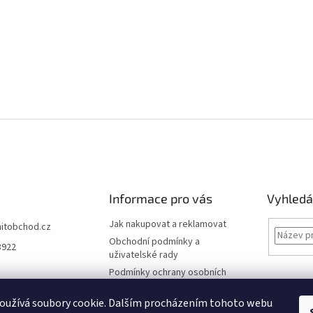
Informace pro vás
Vyhledá
Jak nakupovat a reklamovat
hitobchod.cz
Obchodní podmínky a
3922
uživatelské rady
Podmínky ochrany osobních
údajů
oužívá soubory cookie. Dalším procházením tohoto webu
Kontakt