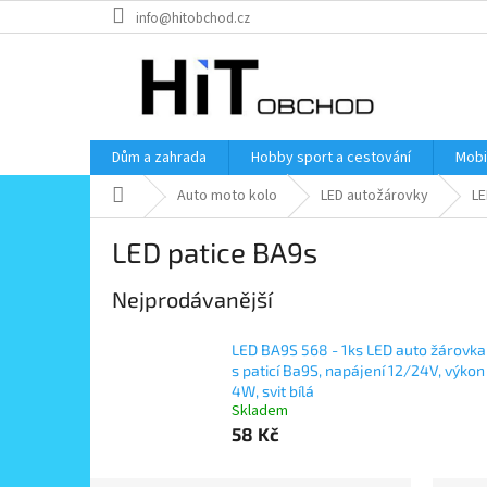
Přejít
info@hitobchod.cz
na
obsah
Dům a zahrada
Hobby sport a cestování
Mobi
Domů
Auto moto kolo
LED autožárovky
LE
LED patice BA9s
Nejprodávanější
LED BA9S 568 - 1ks LED auto žárovka
s paticí Ba9S, napájení 12/24V, výkon
4W, svit bílá
Skladem
58 Kč