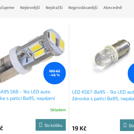
učujeme
Nejlevnější
Nejdražší
Nejprodávanější
Abecedně
109 Kč
–46 %
A9S 568 - 1ks LED auto
LED K567-Ba9S - 1ks LED au
ka s paticí Ba9S, napájení
žárovka s paticí Ba9S, napáje
V, výkon 4W, svit bílá
výkon 0,25W, svit bílá
Skladem
Do košíku
Do
č
19 Kč