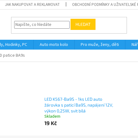
JAK NAKUPOVAT A REKLAMOVAT
OBCHODNÍ PODMÍNKY A UŽIVATELSKÉ
HLEDAT
ly, Hodinky, PC
Auto moto kolo
Pro muže, ženy, děti
Nář
D patice BA9s
LED K567-Ba9S - 1ks LED auto
žárovka s paticí Ba9S, napájení 12V,
výkon 0,25W, svit bílá
Skladem
19 Kč