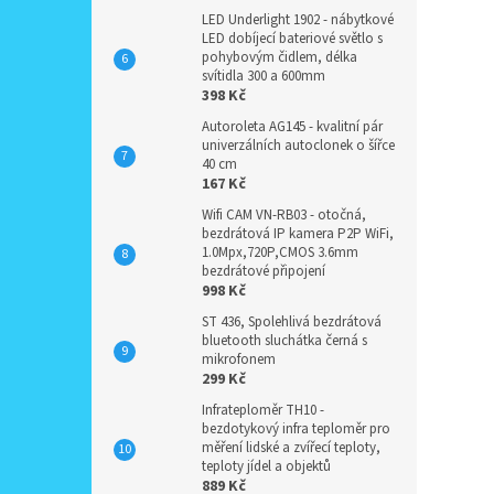
LED Underlight 1902 - nábytkové
LED dobíjecí bateriové světlo s
pohybovým čidlem, délka
svítidla 300 a 600mm
398 Kč
Autoroleta AG145 - kvalitní pár
univerzálních autoclonek o šířce
40 cm
167 Kč
Wifi CAM VN-RB03 - otočná,
bezdrátová IP kamera P2P WiFi,
1.0Mpx,720P,CMOS 3.6mm
bezdrátové připojení
998 Kč
ST 436, Spolehlivá bezdrátová
bluetooth sluchátka černá s
mikrofonem
299 Kč
Infrateploměr TH10 -
bezdotykový infra teploměr pro
měření lidské a zvířecí teploty,
teploty jídel a objektů
889 Kč