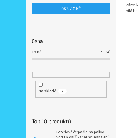
Žárovk
0
KS /
0 KČ
bílá ba
Cena
19
Kč
58
Kč
Na skladě
2
Top 10 produktů
Bateriové čerpadlo na palivo,
vodu a další kapaliny, napájení