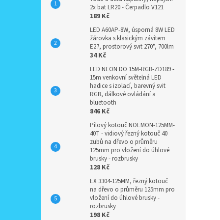
2x bat LR20 - Čerpadlo V121
189 Kč
LED A60AP-8W, úsporná 8W LED
žárovka s klasickým závitem
E27, prostorový svit 270°, 700lm
34 Kč
LED NEON DO 15M-RGB-ZD189 -
15m venkovní světelná LED
hadice s izolací, barevný svit
RGB, dálkové ovládání a
bluetooth
846 Kč
Pilový kotouč NOEMON-125MM-
40T - vidiový řezný kotouč 40
zubů na dřevo o průměru
125mm pro vložení do úhlové
brusky - rozbrusky
128 Kč
EX 3304-125MM, řezný kotouč
na dřevo o průměru 125mm pro
vložení do úhlové brusky -
rozbrusky
198 Kč