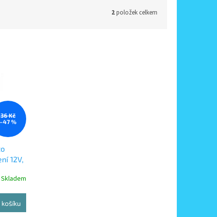
2
položek celkem
36 Kč
–47 %
to
ní 12V,
Skladem
 košíku