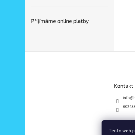
Přijímáme online platby
Z
á
p
a
t
Kontakt
í
info
@
60243
Tento web p