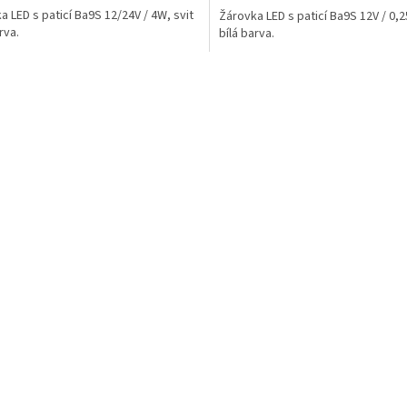
a LED s paticí Ba9S 12/24V / 4W, svit
Žárovka LED s paticí Ba9S 12V / 0,2
rva.
bílá barva.
O
v
l
á
d
a
c
í
p
r
v
k
y
v
ý
p
i
s
u