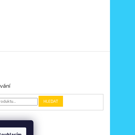
vání
HLEDAT
Souhlasím