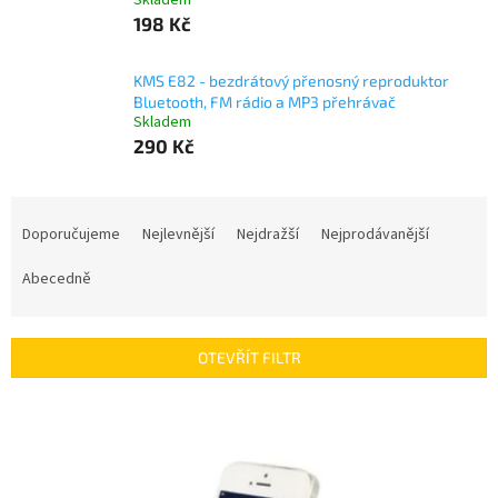
Skladem
198 Kč
KMS E82 - bezdrátový přenosný reproduktor
Bluetooth, FM rádio a MP3 přehrávač
Skladem
290 Kč
Ř
a
Doporučujeme
Nejlevnější
Nejdražší
Nejprodávanější
z
e
Abecedně
n
í
p
OTEVŘÍT FILTR
r
o
V
d
ý
u
p
k
i