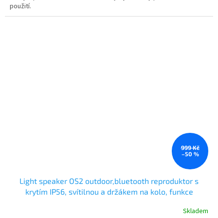
použití.
999 Kč
–50 %
Light speaker OS2 outdoor,bluetooth reproduktor s
krytím IP56, svítilnou a držákem na kolo, funkce
powerbanky
Skladem