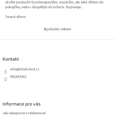
skvěle posloužit fyzioterapeutům, masérům, ale také dětem do
pokojíčku, nebo i dospělým do ložnice. Disponuje...
Tmavé dřevo
9
položek celkem
O
v
l
Z
á
á
d
p
a
a
Kontakt
c
t
í
info
@
hitobchod.cz
í
p
r
602433922
v
k
y
v
ý
Informace pro vás
p
i
Jak nakupovat a reklamovat
s