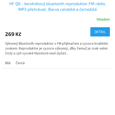
HF Q6 - bezdrátový bluetooth reproduktor FM rádio,
MP3 přehrávač. Barva celobílá a černobílá
Skladem
DETAIL
269 Kč
Výkonný Bluetooth reproduktor s FM přijímačem a vysoce kvalitním
zvukem. Reproduktor je vysoce výkonný, díky čemuž je zvuk velmi
čistý a i při vysoké hlasitosti není slyšet...
Bílá
Černá