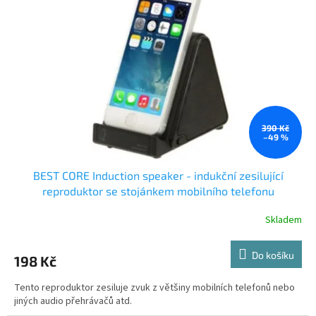
t
s
ů
p
r
o
d
u
k
t
ů
390 Kč
–49 %
BEST CORE Induction speaker - indukční zesilující
reproduktor se stojánkem mobilního telefonu
Skladem
Do košíku
198 Kč
Tento reproduktor zesiluje zvuk z většiny mobilních telefonů nebo
jiných audio přehrávačů atd.