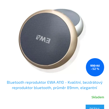
990 Kč
–52 %
Bluetooth reproduktor EWA A110 - Kvalitní, bezdrátový
reproduktor bluetooth, průměr 89mm, elegantní
provedení, vysoká výdrž baterie
Skladem
DETAIL