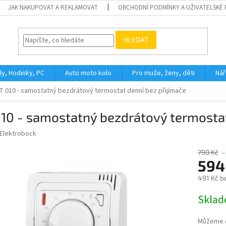
JAK NAKUPOVAT A REKLAMOVAT
OBCHODNÍ PODMÍNKY A UŽIVATELSKÉ
HLEDAT
ly, Hodinky, PC
Auto moto kolo
Pro muže, ženy, děti
Nář
T 010 - samostatný bezdrátový termostat denní bez přijímače
10 - samostatný bezdrátový termostat
Elektrobock
790 Kč
–
594
491 Kč b
Měrná
Skla
cena:
Můžeme d