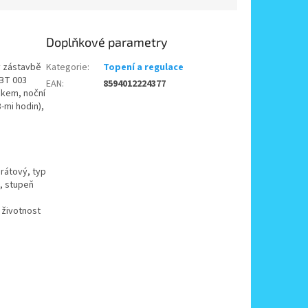
Doplňkové parametry
 v zástavbě
Kategorie
:
Topení a regulace
 BT 003
EAN
:
8594012224377
čkem, noční
-mi hodin),
drátový, typ
, stupeň
 životnost