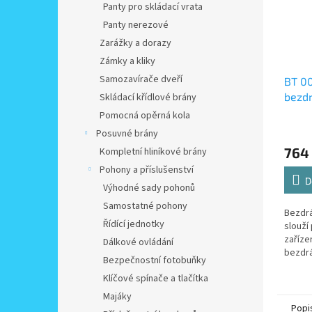
Panty pro skládací vrata
Panty nerezové
Zarážky a dorazy
Zámky a kliky
Samozavírače dveří
BT 00
bezdr
Skládací křídlové brány
termo
Pomocná opěrná kola
Elekt
Posuvné brány
764
Kompletní hliníkové brány
Pohony a příslušenství
D
Výhodné sady pohonů
Samostatné pohony
Bezdrá
Řídící jednotky
slouží
zaříze
Dálkové ovládání
bezdr
Bezpečnostní fotobuňky
010 ne
Klíčové spínače a tlačítka
výrobk
Majáky
Popi