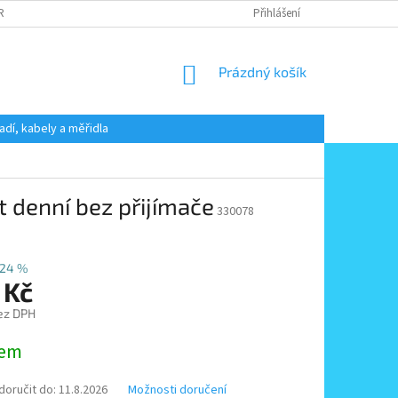
 RADY
PODMÍNKY OCHRANY OSOBNÍCH ÚDAJŮ
Přihlášení
KONTAKT
NÁKUPNÍ
Prázdný košík
KOŠÍK
adí, kabely a měřidla
 denní bez přijímače
330078
24 %
 Kč
ez DPH
dem
oručit do:
11.8.2026
Možnosti doručení