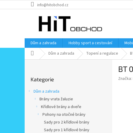
Přejít
info@hitobchod.cz
na
obsah
Dům a zahrada
Hobby sport a cestování
Mobi
Domů
Dům a zahrada
Topení a regulace
B
P
BT 0
o
Přeskočit
s
Značka:
Kategorie
kategorie
t
r
Dům a zahrada
a
Brány vrata žaluzie
n
Křídlové brány a dveře
n
í
Pohony na otočné brány
p
Sady pro 2 křídlové brány
a
Sady pro 1 křídlové brány