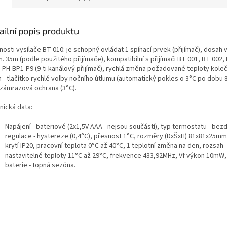
ailní popis produktu
nosti vysílače BT 010: je schopný ovládat 1 spínací prvek (přijímač), dosah
n. 35m (podle použitého přijímače), kompatibilní s přijímači BT 001, BT 002,
. PH-BP1-P9 (9-ti kanálový přijímač), rychlá změna požadované teploty kole
 - tlačítko rychlé volby nočního útlumu (automatický pokles o 3°C po dobu 8
izámrazová ochrana (3°C).
nická data:
Napájení - bateriové (2x1,5V AAA - nejsou součástí), typ termostatu - bez
regulace - hystereze (0,4°C), přesnost 1°C, rozměry (DxŠxH) 81x81x25mm
krytí IP20, pracovní teplota 0°C až 40°C, 1 teplotní změna na den, rozsah
nastavitelné teploty 11°C až 29°C, frekvence 433,92MHz, Vf výkon 10mW,
baterie - topná sezóna.