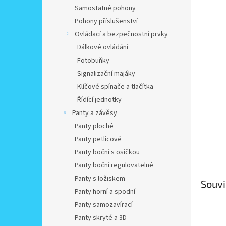
n
Samostatné pohony
e
Pohony příslušenství
l
Ovládací a bezpečnostní prvky
Dálkové ovládání
Fotobuňky
Signalizační majáky
Klíčové spínače a tlačítka
Řídící jednotky
Panty a závěsy
Panty ploché
Panty petlicové
Panty boční s osičkou
Panty boční regulovatelné
Panty s ložiskem
Souvi
Panty horní a spodní
Panty samozavírací
Panty skryté a 3D