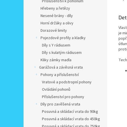
Příslušenství k pohonům
Hřebeny a řetězy
Nesené brány - díly
Det
Horní držáky a olivy
Vlast
Dorazové limity
je mi
Pojezdové profily a kladky
popř
útlum
Díly s Y rádiusem
prot
Díly s kulatým rádiusem
Kliky zámky madla
Tech
Garážová a závěsná vrata
Pohony a příslušenství
Vratové a podstropní pohony
Ovládání pohonů
Příslušenství pro pohony
Díly pro zavěšená vrata
Posuvná a skládací vrata do 90kg
Posuvná a skládací vrata do 450kg
Posuvná a skládací vrata do 750kg