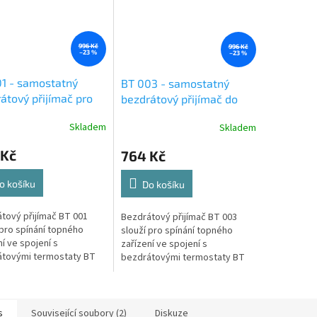
996 Kč
996 Kč
–23 %
–23 %
1 - samostatný
BT 003 - samostatný
átový přijímač pro
bezdrátový přijímač do
statické vysílače
zásuvky 230V pro
Skladem
Skladem
robock
termostatické vysílače
Elektrobock
 Kč
764 Kč
o košíku
Do košíku
tový přijímač BT 001
Bezdrátový přijímač BT 003
 pro spínání topného
slouží pro spínání topného
ní ve spojení s
zařízení ve spojení s
átovými termostaty BT
bezdrátovými termostaty BT
bo BT 710. (původ
010 nebo BT 710. (původ
u: ČR).
výrobku: ČR).
s
Související soubory (2)
Diskuze