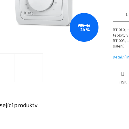
790 Kč
–24 %
BT 010 je
teploty v
BT 003, k
balení.
Detailní 
TISK
sející produkty