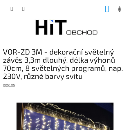
Přejít
NÁKUP
na
obsah
KOŠÍK
VOR-ZD 3M - dekorační světelný
závěs 3,3m dlouhý, délka výhonů
70cm, 8 světelných programů, nap.
230V, různé barvy svitu
005185