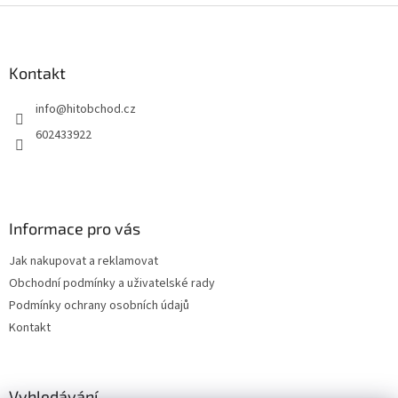
Z
á
p
a
Kontakt
t
info
@
hitobchod.cz
í
602433922
Informace pro vás
Jak nakupovat a reklamovat
Obchodní podmínky a uživatelské rady
Podmínky ochrany osobních údajů
Kontakt
Vyhledávání