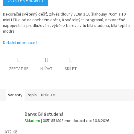
ZVOLTE VARIANTU
cena:
Dekorační světelný déšť, závěs dlouhý 3,3m s 10 šlahouny 70cm a 10
mini LED diod na ohebném drátu, 8 světelných programů, nekonečné
napojování a prodlužování, výběr z barev svitu bílá studená, bílá teplá a
modrá.
Detailní informace
ZEPTAT SE
HLÍDAT
SDÍLET
Varianty
Popis
Diskuze
Barva: Bílá studená
Skladem
| 005185
Můžeme doručit do:
10.8.2026
472 Kč