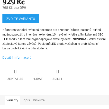
929 Kč
768 Kč bez DPH
Měrná
ZVOLTE VARIANTU
cena:
Nádherná vánoční světelná dekorace pro ozdobení střech, balkónů, altánů,
možnost použití v interiéru i exteriéru, 10m světelný řetěz a 5m kabel má 310
LED diod v bílém tónu vypadající jako světelný déšť.
NOVINKA
- Velmi efektní
zábleskové konce závěsů. Poslední LED dioda v závěsu je problikávající -
barva problikávání je bílá studená.
Detailní informace
ZEPTAT SE
HLÍDAT
SDÍLET
Varianty
Popis
Diskuze