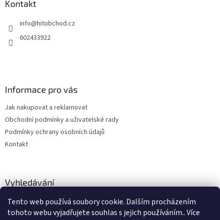
a
Kontakt
t
info
@
hitobchod.cz
í
602433922
Informace pro vás
Jak nakupovat a reklamovat
Obchodní podmínky a uživatelské rady
Podmínky ochrany osobních údajů
Kontakt
Vyhledávání
Tento web používá soubory cookie. Dalším procházením
HLEDAT
tohoto webu vyjadřujete souhlas s jejich používáním.. Více