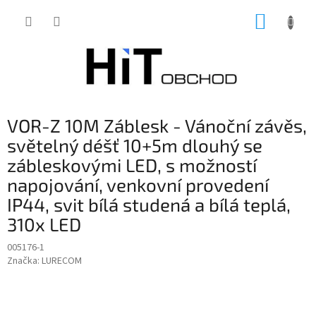
Přejít
NÁKUP
na
obsah
KOŠÍK
VOR-Z 10M Záblesk - Vánoční závěs,
světelný déšť 10+5m dlouhý se
zábleskovými LED, s možností
napojování, venkovní provedení
IP44, svit bílá studená a bílá teplá,
310x LED
005176-1
Značka:
LURECOM