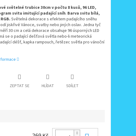
ové světelné trubice 30cm v počtu 8 kusů, 96 LED,
ogram svitu imitující padající sníh
.
Barva svitu bílá,
 RGB.
Světelná dekorace s efektem padajícího sněhu
odí jiskřivé Vánoce, svatby nebo jiných oslav. Jedna tyč
 měří 30 cm a celá dekorace obsahuje 96 úsporných LED
ná se o padající dešťová světla nebo-li meteorická
adající déšť, kapka rampouch, řetězec světla pro vánoční
informace
ZEPTAT SE
HLÍDAT
SDÍLET
269 Kč