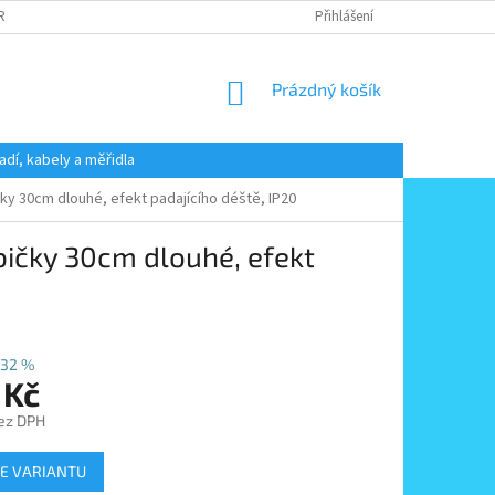
 RADY
PODMÍNKY OCHRANY OSOBNÍCH ÚDAJŮ
Přihlášení
KONTAKT
NÁKUPNÍ
Prázdný košík
KOŠÍK
adí, kabely a měřidla
ky 30cm dlouhé, efekt padajícího déště, IP20
ičky 30cm dlouhé, efekt
32 %
 Kč
ez DPH
E VARIANTU