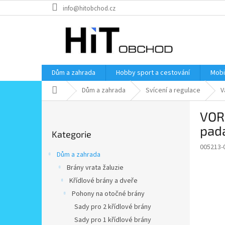
Přejít
info@hitobchod.cz
na
obsah
Dům a zahrada
Hobby sport a cestování
Mobi
Domů
Dům a zahrada
Svícení a regulace
V
P
VOR 
o
Přeskočit
s
pada
Kategorie
kategorie
t
005213-
r
Dům a zahrada
a
Brány vrata žaluzie
n
Křídlové brány a dveře
n
í
Pohony na otočné brány
p
Sady pro 2 křídlové brány
a
Sady pro 1 křídlové brány