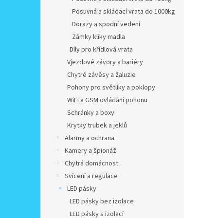
Posuvná a skládací vrata do 1000kg
Dorazy a spodní vedení
Zámky kliky madla
Díly pro křídlová vrata
Vjezdové závory a bariéry
Chytré závěsy a žaluzie
Pohony pro světlíky a poklopy
WiFi a GSM ovládání pohonu
Schránky a boxy
Krytky trubek a jeklů
Alarmy a ochrana
Kamery a špionáž
Chytrá domácnost
Svícení a regulace
LED pásky
LED pásky bez izolace
LED pásky s izolací