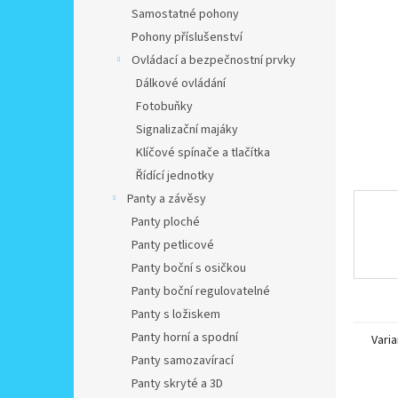
n
Samostatné pohony
e
Pohony příslušenství
l
Ovládací a bezpečnostní prvky
Dálkové ovládání
Fotobuňky
Signalizační majáky
Klíčové spínače a tlačítka
Řídící jednotky
Panty a závěsy
Panty ploché
Panty petlicové
Panty boční s osičkou
Panty boční regulovatelné
Panty s ložiskem
Panty horní a spodní
Varia
Panty samozavírací
Panty skryté a 3D