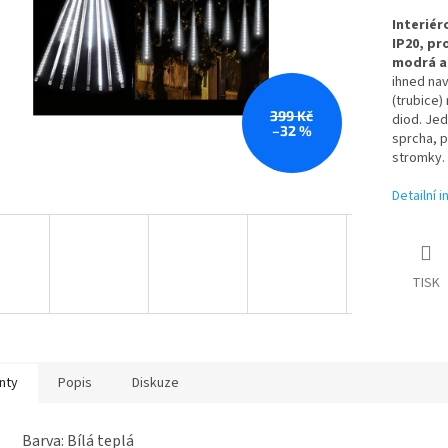
Interiér
IP20, pr
modrá a
ihned nav
(trubice)
399 Kč
diod. Jed
–32 %
sprcha, p
stromky.
Detailní 
TISK
nty
Popis
Diskuze
Barva: Bílá teplá