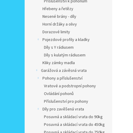
Příslušenství k pohonům
Hřebeny a řetězy
Nesené brány - díly
Horní držáky a olivy
Dorazové limity
Pojezdové profily a kladky
Díly s Y rádiusem
Díly s kulatým rádiusem
Kliky zámky madla
Garážová a závěsná vrata
Pohony a příslušenství
Vratové a podstropní pohony
Ovládání pohonů
Příslušenství pro pohony
Díly pro zavěšená vrata
Posuvná a skládací vrata do 90kg
Posuvná a skládací vrata do 450kg
Posuvná a skládací vrata do 750kg