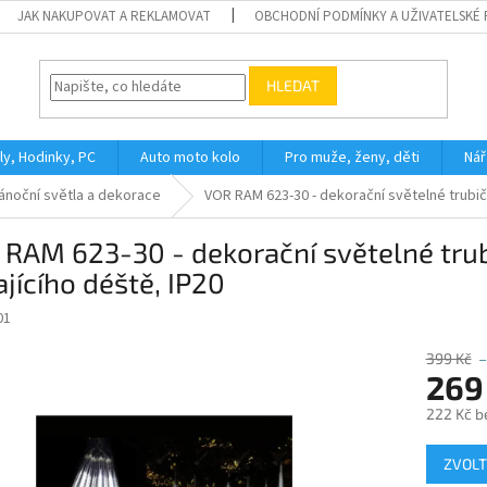
JAK NAKUPOVAT A REKLAMOVAT
OBCHODNÍ PODMÍNKY A UŽIVATELSKÉ
HLEDAT
ly, Hodinky, PC
Auto moto kolo
Pro muže, ženy, děti
Nář
ánoční světla a dekorace
VOR RAM 623-30 - dekorační světelné trubič
RAM 623-30 - dekorační světelné trub
jícího déště, IP20
01
399 Kč
–
269
222 Kč b
Měrná
ZVOLT
cena: