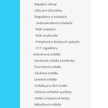
Napájecí zdroje
Lišty pro LED pásky
Regulátory a ovladače
Jednookruhové ovladače
RGB ovladače
RGB zesilovače
Pohybové a dotykové spínače
CCT regulátory
Interiérová svítidla
Vestavná svítidla a bodovky
Povrchová svítidla
Závěsná svítidla
Lineární svítidla
Svítidla pro růst rostlin
Lištové světelné systémy
Stolní a stojanové lampy
Nábytková svítidla