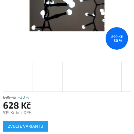
899 Kč
–30 %
899 Kč
–30 %
628 Kč
519 Kč bez DPH
Měrná
ZVOLTE VARIANTU
cena: