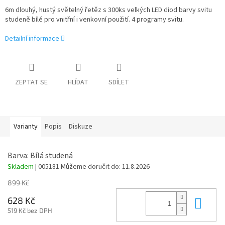
6m dlouhý, hustý světelný řetěz s 300ks velkých LED diod barvy svitu
studeně bílé pro vnitřní i venkovní použití. 4 programy svitu.
Detailní informace
ZEPTAT SE
HLÍDAT
SDÍLET
Varianty
Popis
Diskuze
Barva: Bílá studená
Skladem
| 005181
Můžeme doručit do:
11.8.2026
899 Kč
Do 
628 Kč
519 Kč bez DPH