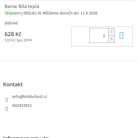
Barva: Bílá teplá
Skladem
| 005181-01
Můžeme doručit do:
11.8.2026
899 Kč
Do 
628 Kč
519 Kč bez DPH
Z
á
p
a
Kontakt
t
info
@
hitobchod.cz
í
602433922
Informace pro vás