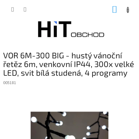
Přejít
NÁKUP
na
obsah
KOŠÍK
VOR 6M-300 BIG - hustý vánoční
řetěz 6m, venkovní IP44, 300x velké
LED, svit bílá studená, 4 programy
005181