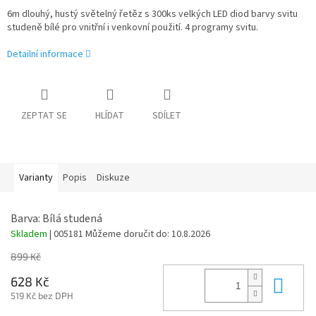
6m dlouhý, hustý světelný řetěz s 300ks velkých LED diod barvy svitu
studeně bílé pro vnitřní i venkovní použití. 4 programy svitu.
Detailní informace
ZEPTAT SE
HLÍDAT
SDÍLET
Varianty
Popis
Diskuze
Barva: Bílá studená
Skladem
| 005181
Můžeme doručit do:
10.8.2026
899 Kč
Do 
628 Kč
519 Kč bez DPH