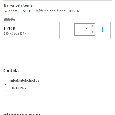
Barva: Bílá teplá
Skladem
| 005181-01
Můžeme doručit do:
10.8.2026
899 Kč
Do 
628 Kč
519 Kč bez DPH
Z
á
p
a
Kontakt
t
info
@
hitobchod.cz
í
602433922
Informace pro vás