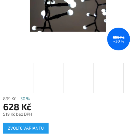
899 Kč
–30 %
899 Kč
–30 %
628 Kč
519 Kč bez DPH
Měrná
ZVOLTE VARIANTU
cena: