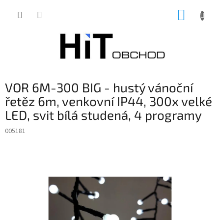
Přejít
NÁKUP
na
obsah
KOŠÍK
VOR 6M-300 BIG - hustý vánoční
řetěz 6m, venkovní IP44, 300x velké
LED, svit bílá studená, 4 programy
005181