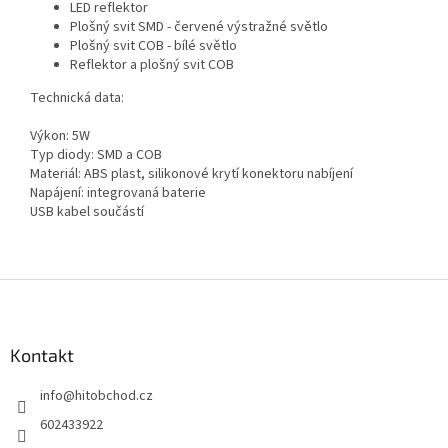
LED reflektor
Plošný svit SMD - červené výstražné světlo
Plošný svit COB - bílé světlo
Reflektor a plošný svit COB
Technická data:
Výkon: 5W
Typ diody: SMD a COB
Materiál: ABS plast, silikonové krytí konektoru nabíjení
Napájení: integrovaná baterie
USB kabel součástí
Z
á
p
a
Kontakt
t
info
@
hitobchod.cz
í
602433922