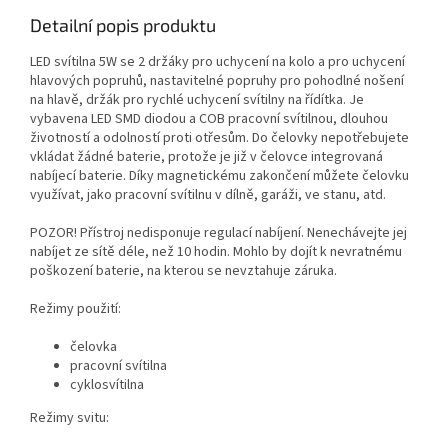
Detailní popis produktu
LED svítilna 5W se 2 držáky pro uchycení na kolo a pro uchycení
hlavových popruhů, nastavitelné popruhy pro pohodlné nošení
na hlavě, držák pro rychlé uchycení svítilny na řídítka. Je
vybavena LED SMD diodou a COB pracovní svítilnou, dlouhou
životností a odolností proti otřesům. Do čelovky nepotřebujete
vkládat žádné baterie, protože je již v čelovce integrovaná
nabíjecí baterie. Díky magnetickému zakončení můžete čelovku
využívat, jako pracovní svítilnu v dílně, garáži, ve stanu, atd.
POZOR! Přístroj nedisponuje regulací nabíjení. Nenechávejte jej
nabíjet ze sítě déle, než 10 hodin. Mohlo by dojít k nevratnému
poškození baterie, na kterou se nevztahuje záruka.
Režimy použití:
čelovka
pracovní svítilna
cyklosvítilna
Režimy svitu: