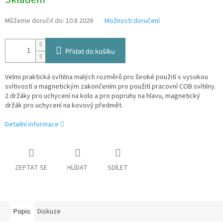
cena:
Můžeme doručit do:
10.8.2026
Možnosti doručení
Přidat do košíku
Velmi praktická svítilna malých rozměrů pro široké použití s vysokou
svítivostí a magnetickým zakončením pro použití pracovní COB svítilny.
2 držáky pro uchycení na kolo a pro popruhy na hlavu, magnetický
držák pro uchycení na kovový předmět.
Detailní informace
ZEPTAT SE
HLÍDAT
SDÍLET
Popis
Diskuze