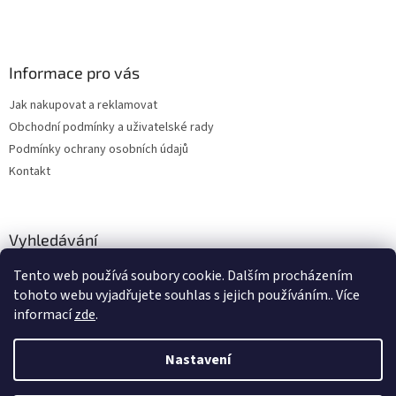
Informace pro vás
Jak nakupovat a reklamovat
Obchodní podmínky a uživatelské rady
Podmínky ochrany osobních údajů
Kontakt
Vyhledávání
Tento web používá soubory cookie. Dalším procházením
HLEDAT
tohoto webu vyjadřujete souhlas s jejich používáním.. Více
informací
zde
.
Nastavení
Vytvořil Shoptet