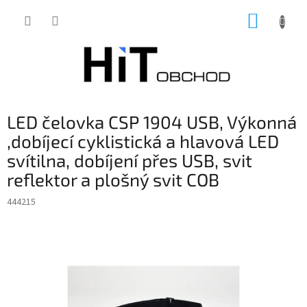
Přejít
NÁKUP
na
obsah
KOŠÍK
LED čelovka CSP 1904 USB, Výkonná
,dobíjecí cyklistická a hlavová LED
svítilna, dobíjení přes USB, svit
reflektor a plošný svit COB
444215