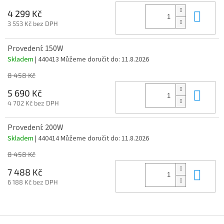
Do 
4 299 Kč
3 553 Kč bez DPH
Provedení: 150W
Skladem
| 440413
Můžeme doručit do:
11.8.2026
8 458 Kč
Do 
5 690 Kč
4 702 Kč bez DPH
Provedení: 200W
Skladem
| 440414
Můžeme doručit do:
11.8.2026
8 458 Kč
Do 
7 488 Kč
6 188 Kč bez DPH
Z