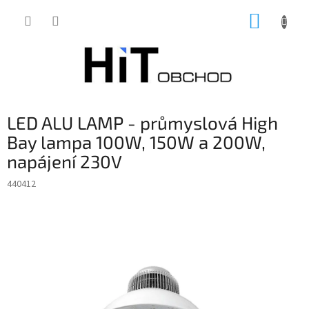
Přejít
NÁKUP
na
obsah
KOŠÍK
LED ALU LAMP - průmyslová High
Bay lampa 100W, 150W a 200W,
napájení 230V
440412