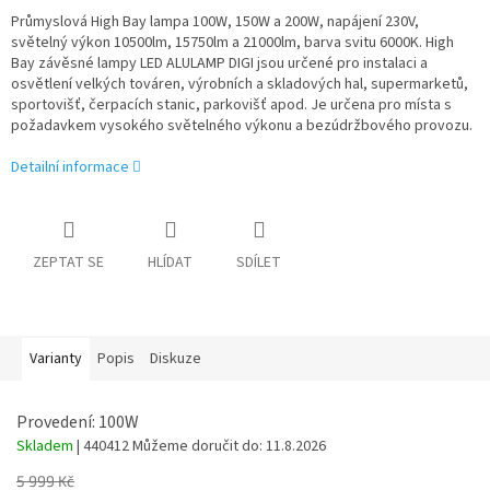
Průmyslová High Bay lampa 100W, 150W a 200W, napájení 230V,
světelný výkon 10500lm, 15750lm a 21000lm, barva svitu 6000K. High
Bay závěsné lampy LED ALULAMP DIGI jsou určené pro instalaci a
osvětlení velkých továren, výrobních a skladových hal, supermarketů,
sportovišť, čerpacích stanic, parkovišť apod. Je určena pro místa s
požadavkem vysokého světelného výkonu a bezúdržbového provozu.
Detailní informace
ZEPTAT SE
HLÍDAT
SDÍLET
Varianty
Popis
Diskuze
Provedení: 100W
Skladem
| 440412
Můžeme doručit do:
11.8.2026
5 999 Kč