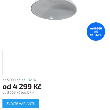
od 5 999
Kč
až –32 %
od 5 999 Kč
až –32 %
od
4 299 Kč
od
3 553 Kč
bez DPH
Měrná
ZVOLTE VARIANTU
cena: