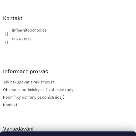
á
p
a
Kontakt
t
info
@
hitobchod.cz
í
602433922
Informace pro vás
Jak nakupovat a reklamovat
Obchodní podmínky a uživatelské rady
Podmínky ochrany osobních údajů
Kontakt
Vyhledávání