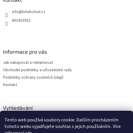
t
info
@
hitobchod.cz
í
602433922
Informace pro vás
Jak nakupovat a reklamovat
Obchodní podmínky a uživatelské rady
Podmínky ochrany osobních údajů
Kontakt
Vyhledávání
Tento web používá soubory cookie. Dalším procházením
HLEDAT
tohoto webu vyjadřujete souhlas s jejich používáním.. Více