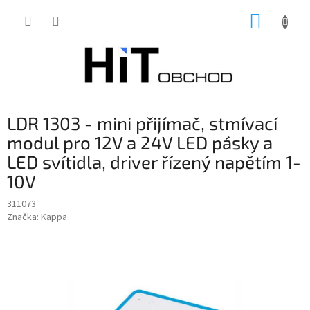
Přejít
NÁKUP
na
obsah
KOŠÍK
LDR 1303 - mini přijímač, stmívací
modul pro 12V a 24V LED pásky a
LED svítidla, driver řízený napětím 1-
10V
311073
Značka:
Kappa