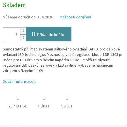
Měrná
Skladem
cena:
Můžeme doručit do:
10.8.2026
Možnosti doručení
Přidat do košíku
Samostatný přijímač systému dálkového ovládání KAPPA pro dálkové
ovládaní LED technologie. Možnost plynulé regulace. Modul LDR 1303 je
určen pro LED drivery s řídícím napětím 1-10V, umožňuje plynulé
regulování LED pásků, žárovek a LED svítidel vybavené napájecím
zdrojem s řízením 1-10V.
Detailní informace
ZEPTAT SE
HLÍDAT
SDÍLET