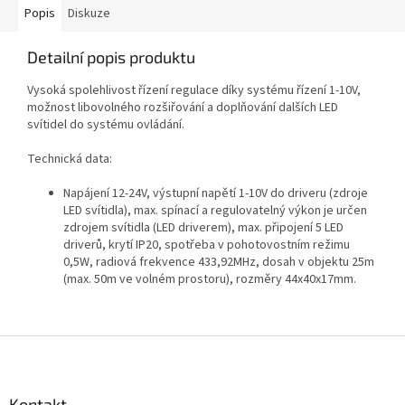
Popis
Diskuze
Detailní popis produktu
Vysoká spolehlivost řízení regulace díky systému řízení 1-10V,
možnost libovolného rozšiřování a doplňování dalších LED
svítidel do systému ovládání.
Technická data:
Napájení 12-24V, výstupní napětí 1-10V do driveru (zdroje
LED svítidla), max. spínací a regulovatelný výkon je určen
zdrojem svítidla (LED driverem), max. připojení 5 LED
driverů, krytí IP20, spotřeba v pohotovostním režimu
0,5W, radiová frekvence 433,92MHz, dosah v objektu 25m
(max. 50m ve volném prostoru), rozměry 44x40x17mm.
Z
á
p
a
Kontakt