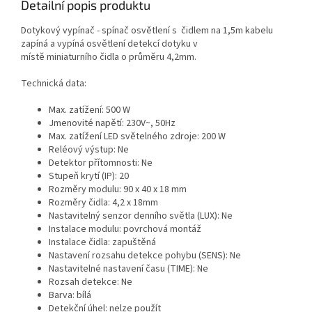
Detailní popis produktu
Dotykový vypínač - spínač osvětlení s čidlem na 1,5m kabelu
zapíná a vypíná osvětlení detekcí dotyku v
místě
miniaturního
čidla o průměru
4,2mm.
Technická data:
Max. zatížení: 500 W
Jmenovité napětí: 230V~, 50Hz
Max. zatížení LED světelného zdroje: 200 W
Reléový výstup: Ne
Detektor přítomnosti: Ne
Stupeň krytí (IP): 20
Rozměry modulu: 90 x 40 x 18 mm
Rozměry čidla: 4,2 x 18mm
Nastavitelný senzor denního světla (LUX): Ne
Instalace modulu: povrchová montáž
Instalace čidla: zapuštěná
Nastavení rozsahu detekce pohybu (SENS):
Ne
Nastavitelné nastavení času (TIME): Ne
Rozsah detekce: Ne
Barva:
bílá
Detekční úhel: nelze použít