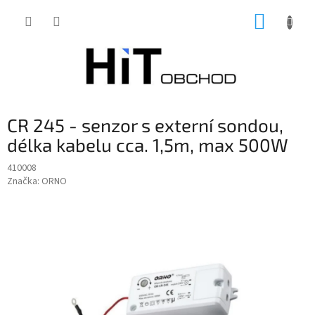
Přejít
NÁKUP
na
obsah
KOŠÍK
CR 245 - senzor s externí sondou,
délka kabelu cca. 1,5m, max 500W
410008
Značka:
ORNO