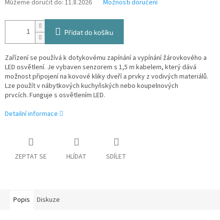
Můžeme doručit do:
11.8.2026
Možnosti doručení
Přidat do košíku
Zařízení se používá k dotykovému zapínání a vypínání žárovkového a
LED osvětlení. Je vybaven senzorem s 1,5 m kabelem, který dává
možnost připojení na kovové kliky dveří a prvky z vodivých materiálů.
Lze použít v nábytkových kuchyňských nebo koupelnových
prvcích. Funguje s osvětlením LED.
Detailní informace
ZEPTAT SE
HLÍDAT
SDÍLET
Popis
Diskuze