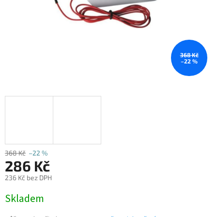
368 Kč
–22 %
368 Kč
–22 %
286 Kč
236 Kč bez DPH
Měrná
Skladem
cena: