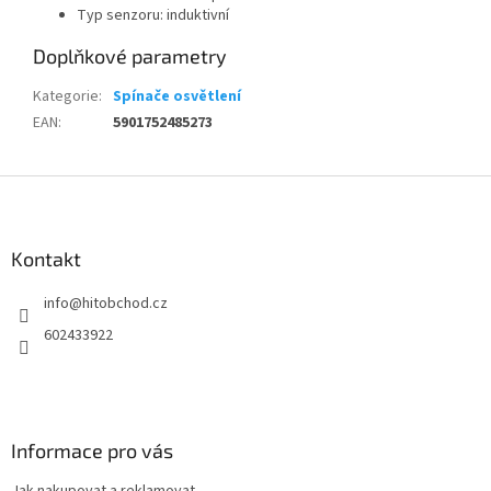
Typ senzoru:
induktivní
Doplňkové parametry
Kategorie
:
Spínače osvětlení
EAN
:
5901752485273
Z
á
p
a
Kontakt
t
info
@
hitobchod.cz
í
602433922
Informace pro vás