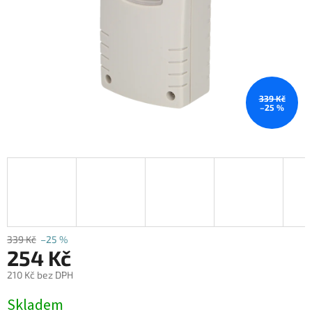
339 Kč
–25 %
339 Kč
–25 %
254 Kč
210 Kč bez DPH
Měrná
Skladem
cena: