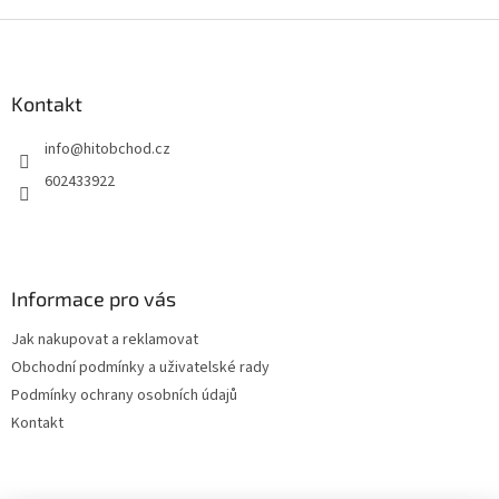
Z
á
p
a
Kontakt
t
info
@
hitobchod.cz
í
602433922
Informace pro vás
Jak nakupovat a reklamovat
Obchodní podmínky a uživatelské rady
Podmínky ochrany osobních údajů
Kontakt