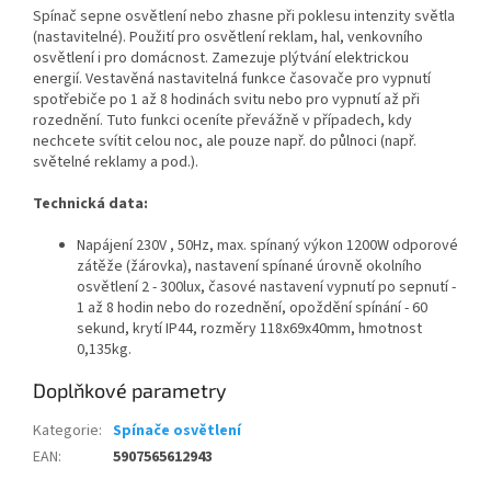
Spínač sepne osvětlení nebo zhasne při poklesu intenzity světla
(nastavitelné). Použití pro osvětlení reklam, hal, venkovního
osvětlení i pro domácnost. Zamezuje plýtvání elektrickou
energií. Vestavěná nastavitelná funkce časovače pro vypnutí
spotřebiče po 1 až 8 hodinách svitu nebo pro vypnutí až při
rozednění. Tuto funkci oceníte převážně v případech, kdy
nechcete svítit celou noc, ale pouze např. do půlnoci (např.
světelné reklamy a pod.).
Technická data:
Napájení 230V , 50Hz, max. spínaný výkon 1200W odporové
zátěže (žárovka), nastavení spínané úrovně okolního
osvětlení 2 - 300lux, časové nastavení vypnutí po sepnutí -
1 až 8 hodin nebo do rozednění, opoždění spínání - 60
sekund, krytí IP44, rozměry 118x69x40mm, hmotnost
0,135kg.
Doplňkové parametry
Kategorie
:
Spínače osvětlení
EAN
:
5907565612943