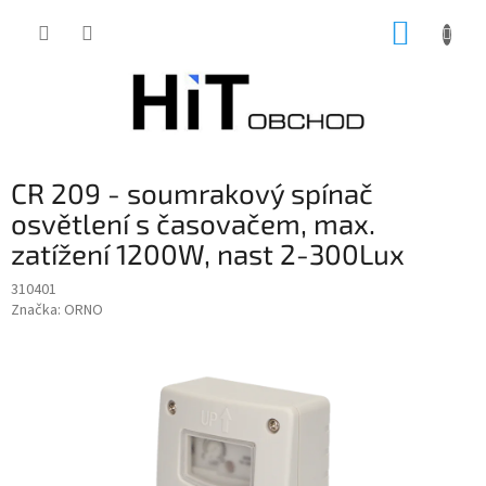
Přejít
NÁKUP
na
obsah
KOŠÍK
CR 209 - soumrakový spínač
osvětlení s časovačem, max.
zatížení 1200W, nast 2-300Lux
310401
Značka:
ORNO