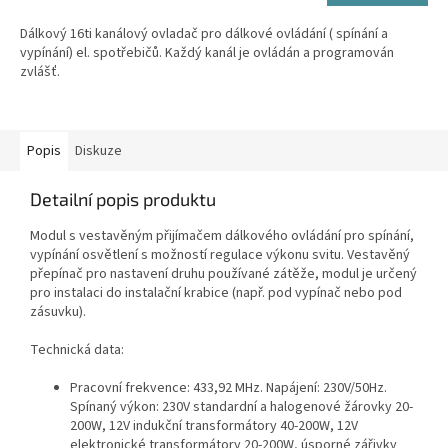
Dálkový 16ti kanálový ovladač pro dálkové ovládání ( spínání a
vypínání) el. spotřebičů. Každý kanál je ovládán a programován
zvlášť.
Popis
Diskuze
Detailní popis produktu
Modul s vestavěným přijímačem dálkového ovládání pro spínání,
vypínání osvětlení s možností regulace výkonu svitu. Vestavěný
přepínač pro nastavení druhu používané zátěže, modul je určený
pro instalaci do instalační krabice (např. pod vypínač nebo pod
zásuvku).
Technická data:
Pracovní frekvence: 433,92 MHz. Napájení: 230V/50Hz.
Spínaný výkon: 230V standardní a halogenové žárovky 20-
200W, 12V indukční transformátory 40-200W, 12V
elektronické transformátory 20-200W, úsporné zářivky