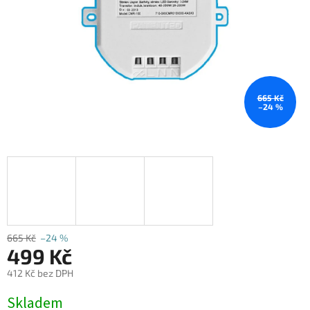
665 Kč
–24 %
665 Kč
–24 %
499 Kč
412 Kč bez DPH
Měrná
Skladem
cena: