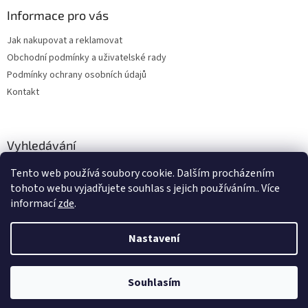
Informace pro vás
Jak nakupovat a reklamovat
Obchodní podmínky a uživatelské rady
Podmínky ochrany osobních údajů
Kontakt
Vyhledávání
Tento web používá soubory cookie. Dalším procházením
HLEDAT
tohoto webu vyjadřujete souhlas s jejich používáním.. Více
informací
zde
.
Nastavení
Vytvořil Shoptet
Souhlasím
Copyright 2026
hitobchod
. Všechna práva vyhrazena.