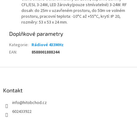
CFL/ESL 3-24W, LED žárovky(pouze stmívatelné) 3-24W. RF
dosah: do 25m v uzavřeném prostoru, do 50m ve volném
prostoru, pracovní teplota: -10°C až +55°C, krytí: IP 20,
rozměry: 53 x 53 x 24 mm.
Doplňkové parametry
Kategorie
:
Rádiové 433MHz
EAN
:
8588001888244
Z
á
p
a
Kontakt
t
info
@
hitobchod.cz
í
602433922