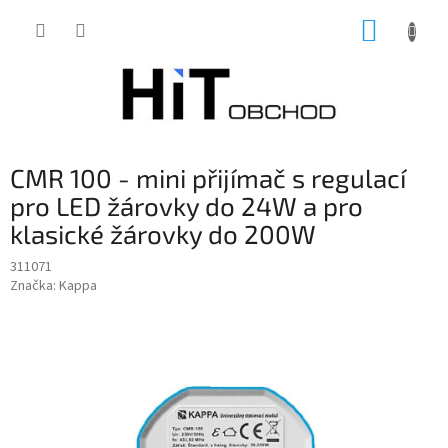
Přejít
NÁKUP
na
obsah
KOŠÍK
CMR 100 - mini přijímač s regulací
pro LED žárovky do 24W a pro
klasické žárovky do 200W
311071
Značka:
Kappa