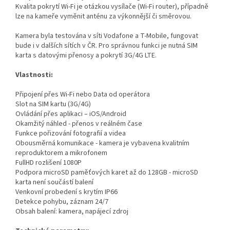
Kvalita pokrytí Wi-Fi je otázkou vysílače (Wi-Fi router), případně
lze na kameře vyměnit anténu za výkonnější či směrovou.
Kamera byla testována v síti Vodafone a T-Mobile, fungovat
bude i v dalších sítích v ČR. Pro správnou funkci je nutná SIM
karta s datovými přenosy a pokrytí 3G/4G LTE.
Vlastnosti:
Připojení přes Wi-Fi nebo Data od operátora
Slot na SIM kartu (3G/4G)
Ovládání přes aplikaci – iOS/Android
Okamžitý náhled - přenos v reálném čase
Funkce pořizování fotografií a videa
Obousměrná komunikace - kamera je vybavena kvalitním
reproduktorem a mikrofonem
FullHD rozlišení 1080P
Podpora microSD paměťových karet až do 128GB - microSD
karta není součástí balení
Venkovní probedení s krytím IP66
Detekce pohybu, záznam 24/7
Obsah balení: kamera, napájecí zdroj