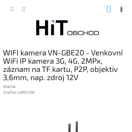
Přejít
NÁKUP
na
obsah
KOŠÍK
WIFI kamera VN-GBE20 - Venkovní
WiFi IP kamera 3G, 4G, 2MPx,
záznam na TF kartu, P2P, objektiv
3,6mm, nap. zdroj 12V
604194
Značka:
LURECOM