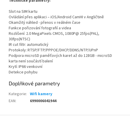
Technické parametry:
Slot na SIM kartu
Ovládání přes aplikaci – iOS/Android CamHI v Angličtině
Okamžitý náhled - přenos v reálném čase
Funkce pořizování fotografií a videa
Rozlišení: 2.0 MegaPixels CMOS, 1080P@ 25fps(PAL),
30fps(NTSC)
IR cut filtr: automatický
Protokoly: RTSP/FTP/PPPOE/DHCP/DDNS/NTP/UPnP
Podpora microSD paměťových karet až do 128GB - microSD
karta není součástí balení
Krytí: IP66 venkovní
Detekce pohybu
Doplňkové parametry
Kategorie
:
Wifi kamery
EAN
:
6990006041944
Z
á