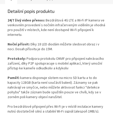
Detailní popis produktu
24/7 živý video přenos:
Bezdrátová 4G LTE a Wi-Fi IP kamera ve
venkovním provedení s nočním infračerveným viděním je vhodná
pro použití v místech, kde není dostupné Wi-Fi připojení k
internetu.
Noční přísvit:
Díky 18 LED diodám můžete sledovat obraz i v
noci. Dosah přísvitu je do 15M.
Protokoly:
Podpora protokolu ONVIF pro připojení nahrávacího
zařízení, díky P2P spolupracuje s mobilní aplikací, který umožní
přístup ke kameře odkudkoliv a kdykoliv
Paměť:
kamera disponuje slotem na micro SD kartu a to do
kapacity 128GB (karta není součástí balení). Záznamy se pak
nahrávají ve smyčce, nebo můžete aktivovat funkci "detekce
pohybu" takže záznam bude spuštěn pouze ve chvíli, kdy se v
zorném poli kamery objeví narušitel.
Pro bezdrátové připojení přes Wi-Fi je v místě instalace kamery
nutný dostatečně silný a stabilní Wi-Fi signál (alespoň 1MB/s).