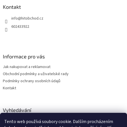
p
a
Kontakt
t
info
@
hitobchod.cz
í
602433922
Informace pro vás
Jak nakupovat a reklamovat
Obchodní podmínky a uživatelské rady
Podmínky ochrany osobních údajů
Kontakt
Vyhledávání
Tento web používá soubory cookie. Dalším procházením
HLEDAT