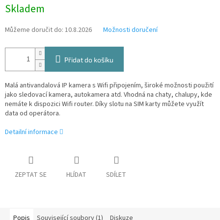
Měrná
Skladem
cena:
Můžeme doručit do:
10.8.2026
Možnosti doručení
Přidat do košíku
Malá antivandalová IP kamera s Wifi připojením, široké možnosti použití
jako sledovací kamera, autokamera atd. Vhodná na chaty, chalupy, kde
nemáte k dispozici Wifi router. Díky slotu na SIM karty můžete využít
data od operátora.
Detailní informace
ZEPTAT SE
HLÍDAT
SDÍLET
Popis
Související soubory (1)
Diskuze