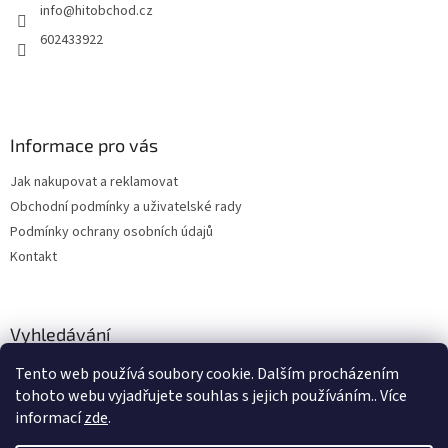
info
@
hitobchod.cz
í
602433922
Informace pro vás
Jak nakupovat a reklamovat
Obchodní podmínky a uživatelské rady
Podmínky ochrany osobních údajů
Kontakt
Vyhledávání
Tento web používá soubory cookie. Dalším procházením
HLEDAT
tohoto webu vyjadřujete souhlas s jejich používáním.. Více
informací
zde
.