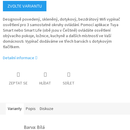
Měrná
ZVOLTE VARIANTU
cena:
Designově povedený, skleněný, dotykový, bezdrátový Wifi vypínač
osvětlení pro 3 samostatné okruhy ovládání. Pomocí aplikace Tuya
Smart nebo Smart Life (obě jsou v Češtině) ovládáte osvětlení
obývacího pokoje, ložnice, kuchyně a dalších místností ve Vaší
domácnosti. Vypínač dodáváme ve třech barvách s dotykovým
tlačítkem.
Detailní informace
ZEPTAT SE
HLÍDAT
SDÍLET
Varianty
Popis
Diskuze
Barva: Bílá