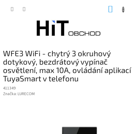
Přejít
NÁKUP
na
obsah
KOŠÍK
WFE3 WiFi - chytrý 3 okruhový
dotykový, bezdrátový vypínač
osvětlení, max 10A, ovládání aplikací
TuyaSmart v telefonu
411349
Značka:
LURECOM