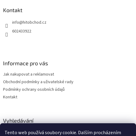
p
a
Kontakt
t
info
@
hitobchod.cz
í
602433922
Informace pro vás
Jak nakupovat a reklamovat
Obchodní podmínky a uživatelské rady
Podmínky ochrany osobních údajů
Kontakt
Vyhledávání
Tento web používá soubory cookie. Dalším procházením