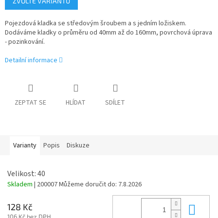
ZVOLTE VARIANTU
cena:
Pojezdová kladka se středovým šroubem a s jedním ložiskem.
Dodáváme kladky o průměru od 40mm až do 160mm, povrchová úprava
- pozinkování.
Detailní informace
ZEPTAT SE
HLÍDAT
SDÍLET
Varianty
Popis
Diskuze
Velikost: 40
Skladem
| 200007
Můžeme doručit do:
7.8.2026
Do 
128 Kč
106 Kč bez DPH