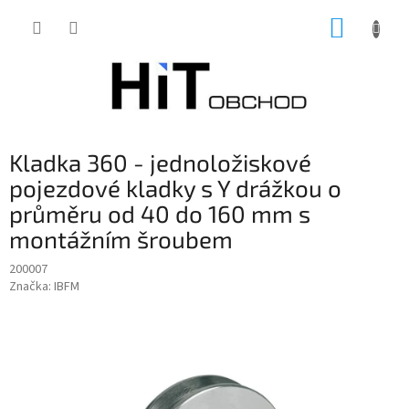
Přejít
NÁKUP
na
obsah
KOŠÍK
Kladka 360 - jednoložiskové
pojezdové kladky s Y drážkou o
průměru od 40 do 160 mm s
montážním šroubem
200007
Značka:
IBFM