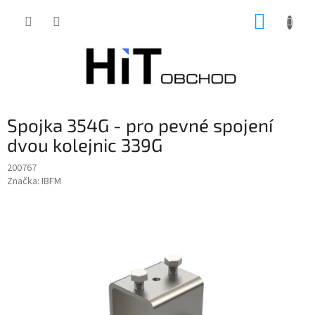
Přejít
NÁKUP
na
obsah
KOŠÍK
Spojka 354G - pro pevné spojení
dvou kolejnic 339G
200767
Značka:
IBFM