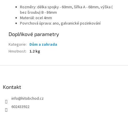
Rozměry: délka spojky - 60mm, šířka A - 68mm, výška (
bez šroubu) B - 86mm
Materiál: ocel 4mm
Povrchová úprava: ano, galvanické pozinkování
Doplňkové parametry
Kategorie
:
Dům a zahrada
Hmotnost
:
1.2 kg
Z
á
p
a
Kontakt
t
info
@
hitobchod.cz
í
602433922