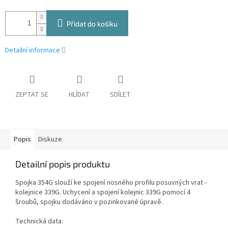
Přidat do košíku
Detailní informace
ZEPTAT SE
HLÍDAT
SDÍLET
Popis
Diskuze
Detailní popis produktu
Spojka 354G slouží ke spojení nosného profilu posuvných vrat -
kolejnice 339G. Uchycení a spojení kolejnic 339G pomocí 4
šroubů, spojku dodáváno v pozinkované úpravě.
Technická data: