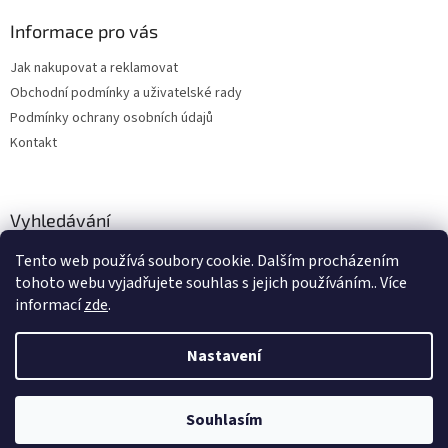
Informace pro vás
Jak nakupovat a reklamovat
Obchodní podmínky a uživatelské rady
Podmínky ochrany osobních údajů
Kontakt
Vyhledávání
Tento web používá soubory cookie. Dalším procházením
HLEDAT
tohoto webu vyjadřujete souhlas s jejich používáním.. Více
informací
zde
.
Nastavení
Vytvořil Shoptet
Souhlasím
Copyright 2026
hitobchod
. Všechna práva vyhrazena.