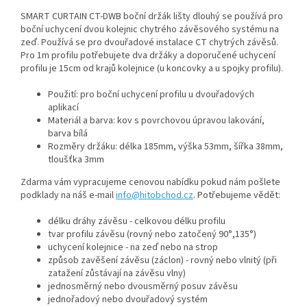
SMART CURTAIN CT-DWB boční držák lišty dlouhý se používá pro
boční uchycení dvou kolejnic chytrého závěsového systému na
zeď. Používá se pro dvouřadové instalace CT chytrých závěsů.
Pro 1m profilu potřebujete dva držáky a doporučené uchycení
profilu je 15cm od krajů kolejnice (u koncovky a u spojky profilu).
Použití: pro boční uchycení profilu u dvouřadových
aplikací
Materiál a barva: kov s povrchovou úpravou lakování,
barva bílá
Rozměry držáku: délka 185mm, výška 53mm, šířka 38mm,
tloušťka 3mm
Zdarma vám vypracujeme cenovou nabídku pokud nám pošlete
podklady na náš e-mail
info@hitobchod.cz
. Potřebujeme vědět:
délku dráhy závěsu - celkovou délku profilu
tvar profilu závěsu (rovný nebo zatočený 90°,135°)
uchycení kolejnice - na zeď nebo na strop
způsob zavěšení závěsu (záclon) - rovný nebo vlnitý (při
zatažení zůstávají na závěsu vlny)
jednosměrný nebo dvousměrný posuv závěsu
jednořadový nebo dvouřadový systém