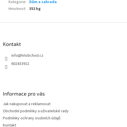
Kategorie
:
Dům a zahrada
Hmotnost
:
352 kg
Z
á
p
a
Kontakt
t
info
@
hitobchod.cz
í
602433922
Informace pro vás
Jak nakupovat a reklamovat
Obchodní podmínky a uživatelské rady
Podmínky ochrany osobních údajů
Kontakt