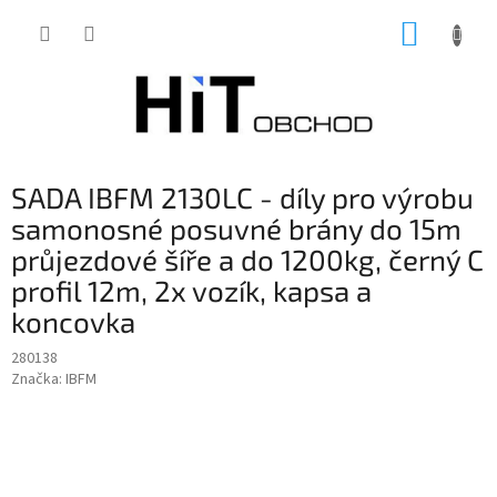
Přejít
NÁKUP
na
obsah
KOŠÍK
SADA IBFM 2130LC - díly pro výrobu
samonosné posuvné brány do 15m
průjezdové šíře a do 1200kg, černý C
profil 12m, 2x vozík, kapsa a
koncovka
280138
Značka:
IBFM