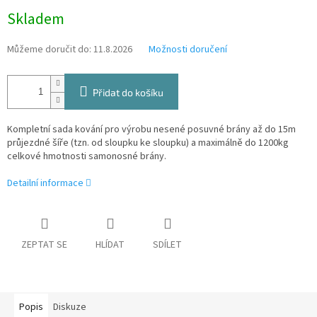
Měrná
Skladem
cena:
Můžeme doručit do:
11.8.2026
Možnosti doručení
Přidat do košíku
Kompletní sada kování pro výrobu nesené posuvné brány až do 15m
průjezdné šíře (tzn. od sloupku ke sloupku) a maximálně do 1200kg
celkové hmotnosti samonosné brány.
Detailní informace
ZEPTAT SE
HLÍDAT
SDÍLET
Popis
Diskuze