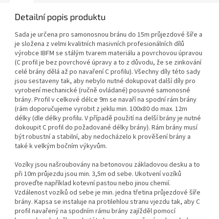
Detailní popis produktu
Sada je určena pro samonosnou bránu do 15m průjezdové šíře a
je složena z velmi kvalitních masivních profesionálních dílů
výrobce IBFM se stálým tvarem materiálu a povrchovou úpravou
(C profil je bez povrchové úpravy a to z důvodu, že se zinkování
celé brány dělá až po navaření C profilu). Všechny díly této sady
jsou sestaveny tak, aby nebylo nutné dokupovat další díly pro
vyrobení mechanické (ručně ovládané) posuvné samonosné
brány. Profil v celkové délce 9m se navaří na spodní rám brány
(rám doporučujeme vyrobit z jeklu min. 100x80 do max. 12m
délky (dle délky profilu. V případě použití na delší brány je nutné
dokoupit C profil do požadované délky brány). Rám brány musí
být robustní a stabilní, aby nedocházelo k prověšení brány a
také k velkým bočním výkyvům.
Vozíky jsou našroubovány na betonovou základovou desku a to
při 10m průjezdu jsou min. 3,5m od sebe. Ukotvení vozíků
proveďte například kotevní pastou nebo jinou chemií.
Vzdálenost vozíků od sebe je min. jedna třetina průjezdové šíře
brány. Kapsa se instaluje na protilehlou stranu vjezdu tak, aby C
profil navařený na spodním rámu brány zajížděl pomocí