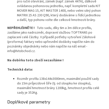
pro ruční otevírání, zámek (např. zámek 447A), dálkově
ovládanou pohonovou jednotku, např. kompletní sadu KIT
MOVER MAG 15, KIT MASTER 1400, nebo velmi silný pohon
MATRIX 25 AS 230 Q90, který dodáváme s řídící jednotkou
a další, typ pohonu volte dle celkové hmotnosti brány.
NEPŘEHLÉDNĚTE !
Tuto sadu, díky 6m a 3m délce profilu,
zasíláme jako nadrozměr, dopravní službou TOPTRANS po
zaplacení celé částky. V případě potřeby vytvoření Zálohové
(proforma) faktury nebo upřesnění dodávky napište nám do
poznámky objednávky nebo nám napište na náš email -
info@hitobchod.cz.
Na dobírku toto zboží nezasíláme !
Technická data:
Rozměr profilu 138x144x3000mm, maximální použití sady
do 15m průjezdové šíře (tj. od sloupku ke sloupku),
maximální hmotnost brány 1200kg, hmotnost profilu celé
sady je 352Kg.
Doplňkové parametry