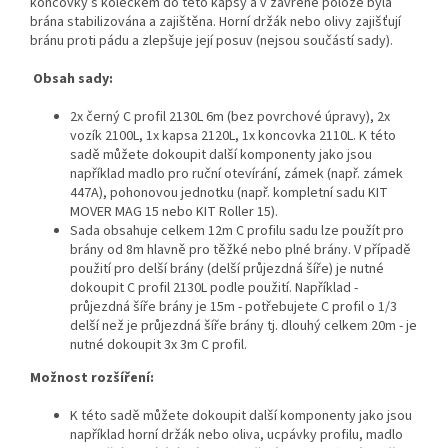
koncovky s kolečkem do této kapsy a v zavřené poloze byla
brána stabilizována a zajištěna. Horní držák nebo olivy zajišťují
bránu proti pádu a zlepšuje její posuv (nejsou součástí sady).
Obsah sady:
2x černý C profil 2130L 6m (bez povrchové úpravy), 2x
vozík 2100L, 1x kapsa 2120L, 1x koncovka 2110L. K této
sadě můžete dokoupit další komponenty jako jsou
například madlo pro ruční otevírání, zámek (např. zámek
447A), pohonovou jednotku (např. kompletní sadu KIT
MOVER MAG 15 nebo KIT Roller 15).
Sada obsahuje celkem 12m C profilu sadu lze použít pro
brány od 8m hlavně pro těžké nebo plné brány. V případě
použití pro delší brány (delší průjezdná šíře) je nutné
dokoupit C profil 2130L podle použití. Například -
průjezdná šíře brány je 15m - potřebujete C profil o 1/3
delší než je průjezdná šíře brány tj. dlouhý celkem 20m - je
nutné dokoupit 3x 3m C profil.
Možnost rozšíření:
K této sadě můžete dokoupit další komponenty jako jsou
například horní držák nebo oliva, ucpávky profilu, madlo