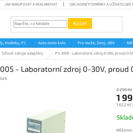
JAK NAKUPOVAT A REKLAMOVAT
OBCHODNÍ PODMÍNKY A UŽIVATELSKÉ
HLEDAT
ly, Hodinky, PC
Auto moto kolo
Pro muže, ženy, děti
Nář
Síťové zdroje adaptéry
PS 3005 - Laboratorní zdroj 0-30V, proud 0-5
005 - Laboratorní zdroj 0-30V, proud
Geti
2 290 Kč
1 99
1 652 Kč
Měrná
Skla
cena:
Můžeme d