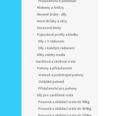
Příslušenství k pohonům
Hřebeny a řetězy
Nesené brány - díly
Horní držáky a olivy
Dorazové limity
Pojezdové profily a kladky
Díly s Y rádiusem
Díly s kulatým rádiusem
Kliky zámky madla
Garážová a závěsná vrata
Pohony a příslušenství
Vratové a podstropní pohony
Ovládání pohonů
Příslušenství pro pohony
Díly pro zavěšená vrata
Posuvná a skládací vrata do 90kg
Posuvná a skládací vrata do 450kg
Posuvná a skládací vrata do 750kg