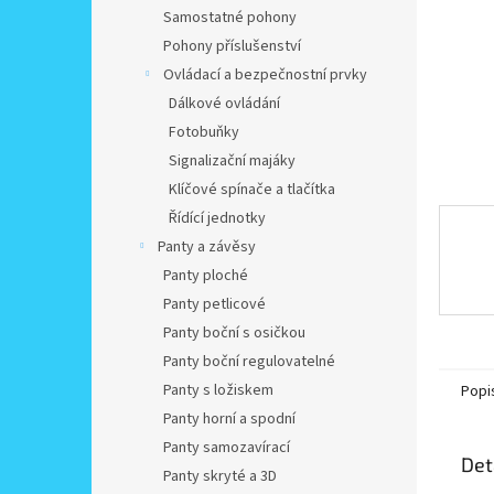
n
Samostatné pohony
e
Pohony příslušenství
l
Ovládací a bezpečnostní prvky
Dálkové ovládání
Fotobuňky
Signalizační majáky
Klíčové spínače a tlačítka
Řídící jednotky
Panty a závěsy
Panty ploché
Panty petlicové
Panty boční s osičkou
Panty boční regulovatelné
Panty s ložiskem
Popi
Panty horní a spodní
Panty samozavírací
Det
Panty skryté a 3D