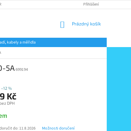
 RADY
PODMÍNKY OCHRANY OSOBNÍCH ÚDAJŮ
Přihlášení
KONTAKT
NÁKUPNÍ
Prázdný košík
KOŠÍK
adí, kabely a měřidla
A
 0-5A
699194
–12 %
9 Kč
 bez DPH
dem
oručit do:
11.8.2026
Možnosti doručení