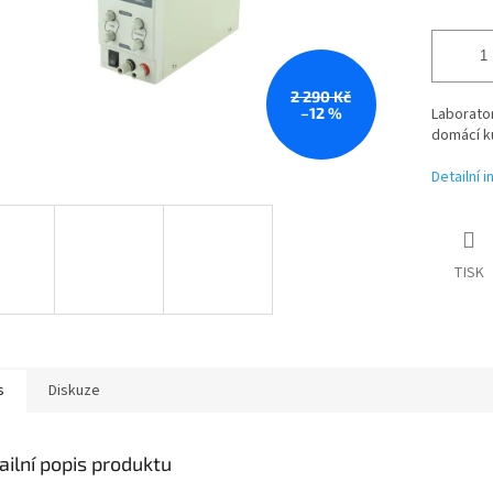
2 290 Kč
–12 %
Laborator
domácí ku
Detailní 
TISK
s
Diskuze
ailní popis produktu