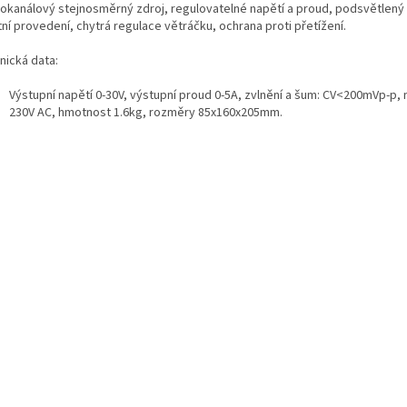
okanálový stejnosměrný zdroj, regulovatelné napětí a proud, podsvětlený 
tní provedení, chytrá regulace větráčku, ochrana proti přetížení.
nická data:
Výstupní napětí 0-30V, výstupní proud 0-5A, zvlnění a šum: CV<200mVp-p, 
230V AC, hmotnost 1.6kg, rozměry 85x160x205mm.