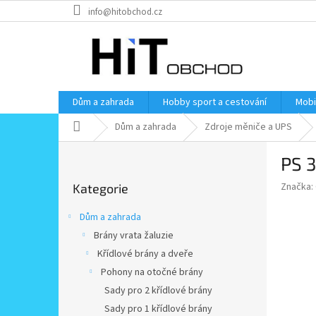
Přejít
info@hitobchod.cz
na
obsah
Dům a zahrada
Hobby sport a cestování
Mobi
Domů
Dům a zahrada
Zdroje měniče a UPS
P
PS 3
o
Přeskočit
s
Značka:
Kategorie
kategorie
t
r
Dům a zahrada
a
Brány vrata žaluzie
n
Křídlové brány a dveře
n
í
Pohony na otočné brány
p
Sady pro 2 křídlové brány
a
Sady pro 1 křídlové brány