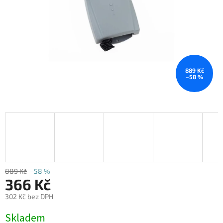
889 Kč
–58 %
889 Kč
–58 %
366 Kč
302 Kč bez DPH
Měrná
Skladem
cena: