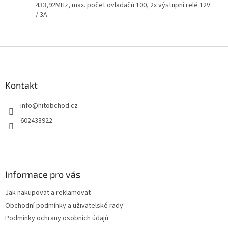
433,92MHz, max. počet ovladačů 100, 2x výstupní relé 12V
/ 3A.
Z
á
p
a
Kontakt
t
info
@
hitobchod.cz
í
602433922
Informace pro vás
Jak nakupovat a reklamovat
Obchodní podmínky a uživatelské rady
Podmínky ochrany osobních údajů