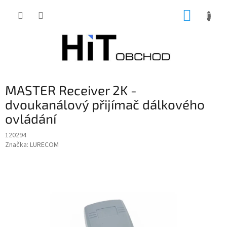
Přejít
NÁKUP
na
obsah
KOŠÍK
MASTER Receiver 2K -
dvoukanálový přijímač dálkového
ovládání
120294
Značka:
LURECOM