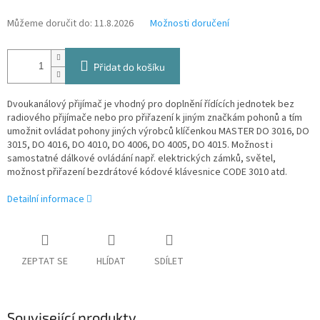
Můžeme doručit do:
11.8.2026
Možnosti doručení
Přidat do košíku
Dvoukanálový přijímač je vhodný pro doplnění řídících jednotek bez
radiového přijímače nebo pro přiřazení k jiným značkám pohonů a tím
umožnit ovládat pohony jiných výrobců klíčenkou MASTER DO 3016, DO
3015, DO 4016, DO 4010, DO 4006, DO 4005, DO 4015. Možnost i
samostatné dálkové ovládání např. elektrických zámků, světel,
možnost přiřazení bezdrátové kódové klávesnice CODE 3010 atd.
Detailní informace
ZEPTAT SE
HLÍDAT
SDÍLET
Související produkty