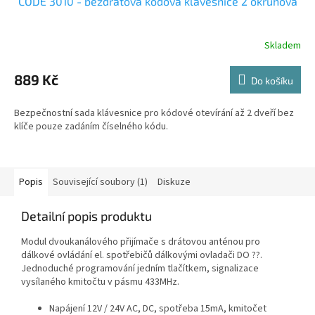
CODE 3010 - bezdrátová kódová klávesnice 2 okruhová
Skladem
889 Kč
Do košíku
Bezpečnostní sada klávesnice pro kódové otevírání až 2 dveří bez
klíče pouze zadáním číselného kódu.
Popis
Související soubory (1)
Diskuze
Detailní popis produktu
Modul dvoukanálového přijímače s drátovou anténou pro
dálkové ovládání el. spotřebičů dálkovými ovladači DO ??.
Jednoduché programování jedním tlačítkem, signalizace
vysílaného kmitočtu v pásmu 433MHz.
Napájení 12V / 24V AC, DC, spotřeba 15mA, kmitočet