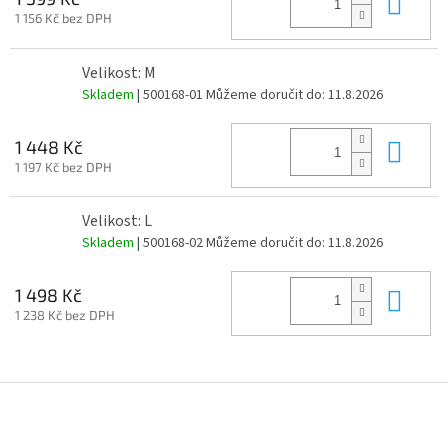
Do 
1 156 Kč bez DPH
Velikost: M
Skladem
| 500168-01
Můžeme doručit do:
11.8.2026
Do 
1 448 Kč
1 197 Kč bez DPH
Velikost: L
Skladem
| 500168-02
Můžeme doručit do:
11.8.2026
Do 
1 498 Kč
1 238 Kč bez DPH
Z
á
p