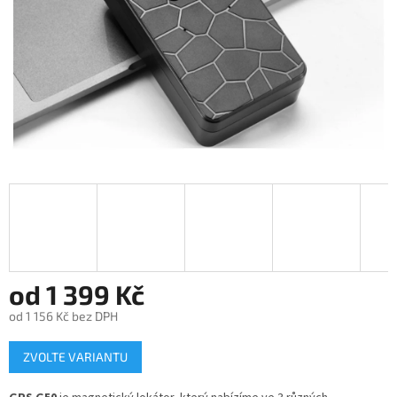
od
1 399 Kč
od
1 156 Kč
bez DPH
Měrná
ZVOLTE VARIANTU
cena: