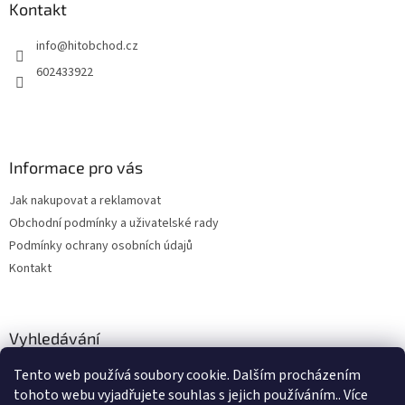
a
Kontakt
t
info
@
hitobchod.cz
í
602433922
Informace pro vás
Jak nakupovat a reklamovat
Obchodní podmínky a uživatelské rady
Podmínky ochrany osobních údajů
Kontakt
Vyhledávání
Tento web používá soubory cookie. Dalším procházením
HLEDAT
tohoto webu vyjadřujete souhlas s jejich používáním.. Více