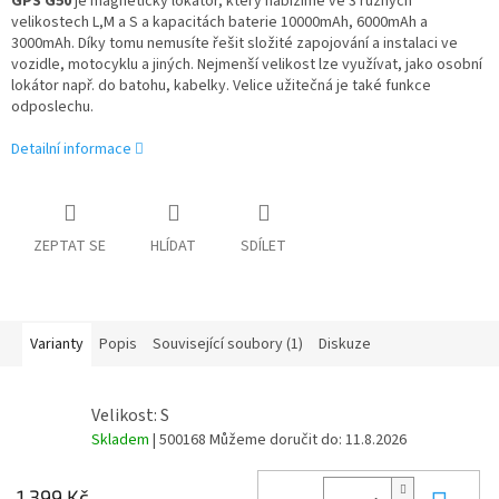
GPS G50
je magnetický lokátor, který nabízíme ve 3 různých
velikostech L,M a S a kapacitách baterie 10000mAh, 6000mAh a
3000mAh. Díky tomu nemusíte řešit složité zapojování a instalaci ve
vozidle, motocyklu a jiných. Nejmenší velikost lze využívat, jako osobní
lokátor např. do batohu, kabelky. Velice užitečná je také funkce
odposlechu.
Detailní informace
ZEPTAT SE
HLÍDAT
SDÍLET
Varianty
Popis
Související soubory (1)
Diskuze
Velikost: S
Skladem
| 500168
Můžeme doručit do:
11.8.2026
1 399 Kč