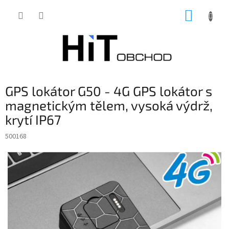
Přejít
NÁKUP
na
obsah
KOŠÍK
GPS lokátor G50 - 4G GPS lokátor s
magnetickým tělem, vysoká výdrž,
krytí IP67
500168