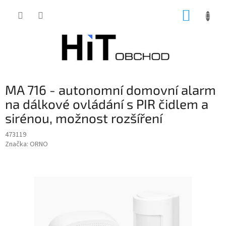
Přejít
NÁKUP
na
obsah
KOŠÍK
MA 716 - autonomní domovní alarm
na dálkové ovládání s PIR čidlem a
sirénou, možnost rozšíření
473119
Značka:
ORNO