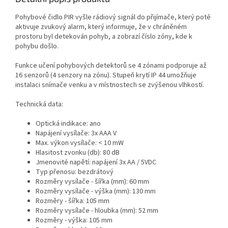
Pohybové čidlo PIR vyšle rádiový signál do přijímače, který poté
aktivuje zvukový alarm, který informuje, že v chráněném
prostoru byl detekován pohyb, a zobrazí číslo zóny, kde k
pohybu došlo.
Funkce učení pohybových detektorů se 4 zónami podporuje až
16 senzorů (4 senzory na zónu). Stupeň krytí IP 44 umožňuje
instalaci snímače venku a v místnostech se zvýšenou vlhkostí.
Technická data:
Optická indikace: ano
Napájení vysílače:
3x AAA V
Max. výkon vysílače: < 10 mW
Hlasitost zvonku (db): 80 dB
Jmenovité napětí: napájení 3x AA / 5VDC
Typ přenosu:
bezdrátový
Rozměry vysílače - šířka (mm):
60 mm
Rozměry vysílače - výška (mm):
130 mm
Rozměry - šířka:
105 mm
Rozměry vysílače - hloubka (mm): 52 mm
Rozměry - výška:
105 mm