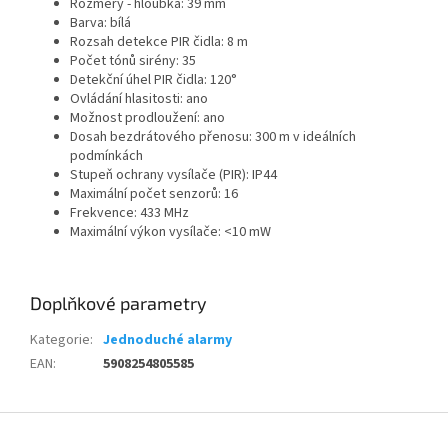
Rozměry - hloubka: 39 mm
Barva:
bílá
Rozsah detekce PIR čidla: 8 m
Počet tónů sirény: 35
Detekční úhel PIR čidla:
120°
Ovládání hlasitosti: ano
Možnost prodloužení: ano
Dosah bezdrátového přenosu:
300 m v ideálních
podmínkách
Stupeň ochrany vysílače (PIR):
IP44
Maximální počet senzorů:
16
Frekvence:
433 MHz
Maximální výkon vysílače:
<10 mW
Doplňkové parametry
Kategorie
:
Jednoduché alarmy
EAN
:
5908254805585
Z
á