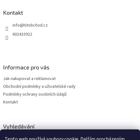
p
a
Kontakt
t
info
@
hitobchod.cz
í
602433922
Informace pro vás
Jak nakupovat a reklamovat
Obchodní podmínky a uživatelské rady
Podmínky ochrany osobních údajů
Kontakt
Vyhledávání
Tento web používá soubory cookie. Dalším procházením