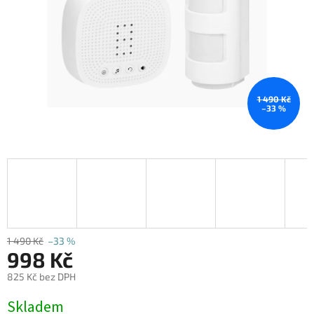
1 490 Kč
–33 %
1 490 Kč
–33 %
998 Kč
825 Kč bez DPH
Měrná
Skladem
cena: