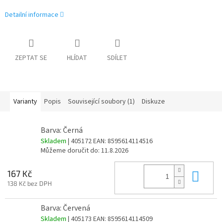
Detailní informace
ZEPTAT SE
HLÍDAT
SDÍLET
Varianty
Popis
Související soubory (1)
Diskuze
Barva: Černá
Skladem
| 405172
EAN:
8595614114516
Můžeme doručit do:
11.8.2026
Do 
167 Kč
138 Kč bez DPH
Barva: Červená
Skladem
| 405173
EAN:
8595614114509