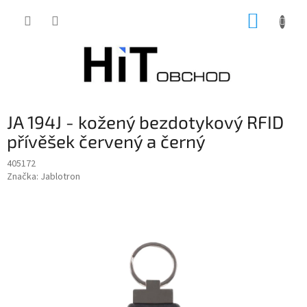
Přejít
NÁKUP
na
obsah
KOŠÍK
JA 194J - kožený bezdotykový RFID
přívěšek červený a černý
405172
Značka:
Jablotron