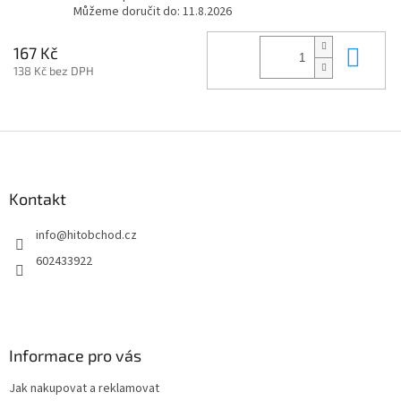
Můžeme doručit do:
11.8.2026
Do 
167 Kč
138 Kč bez DPH
Z
á
p
a
Kontakt
t
info
@
hitobchod.cz
í
602433922
Informace pro vás
Jak nakupovat a reklamovat