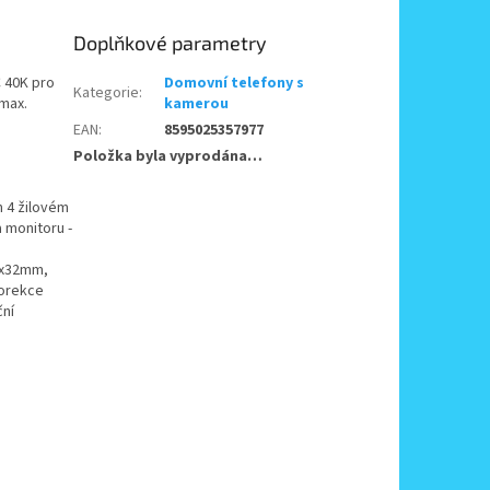
Doplňkové parametry
 40K pro
Domovní telefony s
Kategorie
:
max.
kamerou
EAN
:
8595025357977
Položka byla vyprodána…
m 4 žilovém
 monitoru -
5x32mm,
korekce
ční