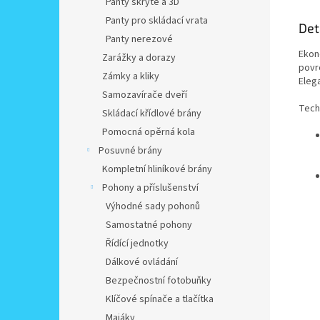
Panty skryté a 3D
Panty pro skládací vrata
Det
Panty nerezové
Ekon
Zarážky a dorazy
povr
Zámky a kliky
Elega
Samozavírače dveří
Tech
Skládací křídlové brány
Pomocná opěrná kola
Posuvné brány
Kompletní hliníkové brány
Pohony a příslušenství
Výhodné sady pohonů
Samostatné pohony
Řídící jednotky
Dálkové ovládání
Bezpečnostní fotobuňky
Klíčové spínače a tlačítka
Majáky