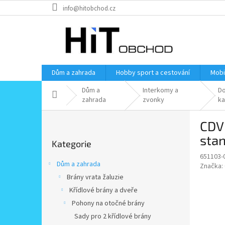
Přejít
info@hitobchod.cz
na
obsah
Dům a zahrada
Hobby sport a cestování
Mobi
Dům a
Interkomy a
Do
Domů
zahrada
zvonky
k
P
CDV
o
Přeskočit
s
sta
Kategorie
kategorie
t
651103-
r
Dům a zahrada
Značka:
a
Brány vrata žaluzie
n
Křídlové brány a dveře
n
í
Pohony na otočné brány
p
Sady pro 2 křídlové brány