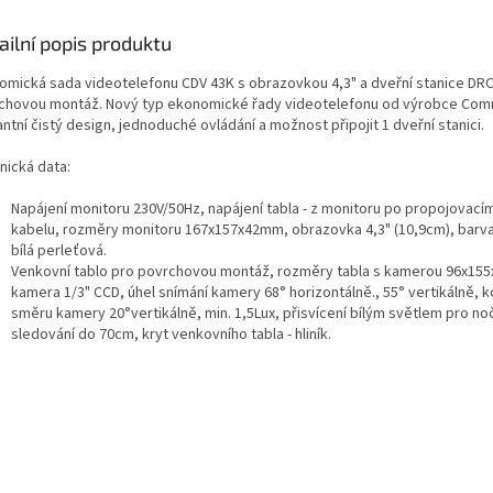
ailní popis produktu
omická sada videotelefonu CDV 43K s obrazovkou 4,3" a dveřní stanice DRC
chovou montáž. Nový typ ekonomické řady videotelefonu od výrobce Com
ntní čistý design, jednoduché ovládání a možnost připojit 1 dveřní stanici.
nická data:
Napájení monitoru 230V/50Hz, napájení tabla - z monitoru po propojovací
kabelu, rozměry monitoru 167x157x42mm, obrazovka 4,3" (10,9cm), barva
bílá perleťová.
Venkovní tablo pro povrchovou montáž, rozměry tabla s kamerou 96x15
kamera 1/3" CCD, úhel snímání kamery 68° horizontálně., 55° vertikálně, 
směru kamery 20°vertikálně, min. 1,5Lux, přisvícení bílým světlem pro no
sledování do 70cm, kryt venkovního tabla - hliník.