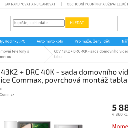
JAK NAKUPOVAT A REKLAMOVAT
OBCHODNÍ PODMÍNKY A UŽIVATELSKÉ
HLEDAT
ly, Hodinky, PC
Auto moto kolo
Pro muže, ženy, děti
Nář
movní telefony s
CDV 43K2 + DRC 40K - sada domovního vide
amerou
tabla
 43K2 + DRC 40K - sada domovního vid
nice Commax, povrchová montáž tabla
01
Commax
5 8
4 860 Kč
Měrná
Momen
cena: