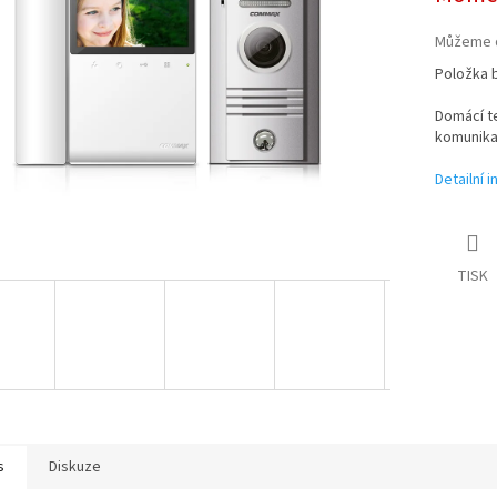
Můžeme d
Položka 
Domácí t
komunika
Detailní 
TISK
s
Diskuze