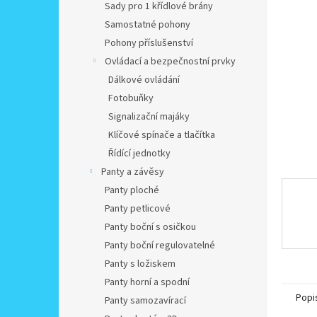
a
Sady pro 1 křídlové brány
n
Samostatné pohony
e
Pohony příslušenství
l
Ovládací a bezpečnostní prvky
Dálkové ovládání
Fotobuňky
Signalizační majáky
Klíčové spínače a tlačítka
Řídící jednotky
Panty a závěsy
Panty ploché
Panty petlicové
Panty boční s osičkou
Panty boční regulovatelné
Panty s ložiskem
Panty horní a spodní
Popi
Panty samozavírací