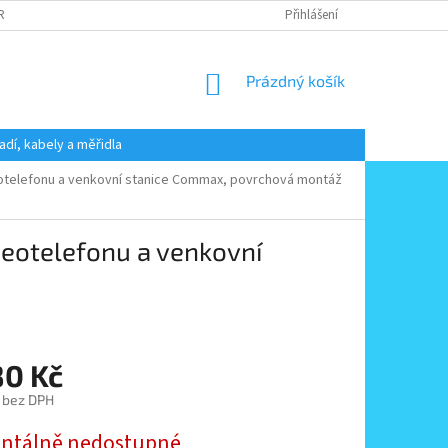
 RADY
PODMÍNKY OCHRANY OSOBNÍCH ÚDAJŮ
Přihlášení
KONTAKT
NÁKUPNÍ
Prázdný košík
KOŠÍK
adí, kabely a měřidla
otelefonu a venkovní stanice Commax, povrchová montáž
eotelefonu a venkovní
80 Kč
 bez DPH
tálně nedostupné