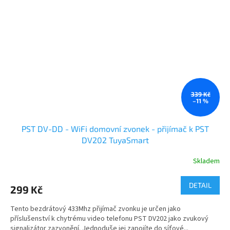
339 Kč
–11 %
PST DV-DD - WiFi domovní zvonek - přijímač k PST
DV202 TuyaSmart
Skladem
DETAIL
299 Kč
Tento bezdrátový 433Mhz přijímač zvonku je určen jako
příslušenství k chytrému video telefonu PST DV202 jako zvukový
signalizátor zazvonění. Jednoduše jej zapojíte do síťové...