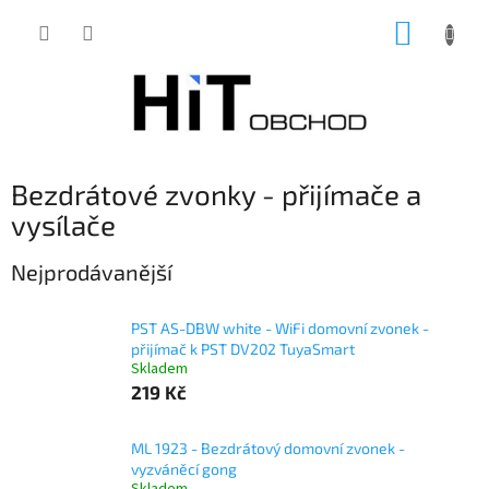
Přejít
NÁKUP
na
obsah
KOŠÍK
Bezdrátové zvonky - přijímače a
vysílače
Nejprodávanější
PST AS-DBW white - WiFi domovní zvonek -
přijímač k PST DV202 TuyaSmart
Skladem
219 Kč
ML 1923 - Bezdrátový domovní zvonek -
vyzváněcí gong