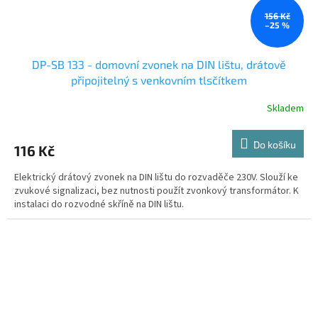
156 Kč
–25 %
DP-SB 133 - domovní zvonek na DIN lištu, drátově
připojitelný s venkovním tlsčítkem
Skladem
Do košíku
116 Kč
Elektrický drátový zvonek na DIN lištu do rozvaděče 230V. Slouží ke
zvukové signalizaci, bez nutnosti použít zvonkový transformátor. K
instalaci do rozvodné skříně na DIN lištu.