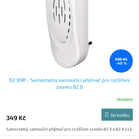
t
s
ů
p
r
o
d
u
k
t
ů
590 Kč
–40 %
BZ 8NP - Samostatný samoučící přijímač pro rozšíření
zvonku BZ 8
Skladem
Do košíku
349 Kč
Samostatný samoučící přijímač pro rozšíření zvonku BZ 8 a BZ 8-113.