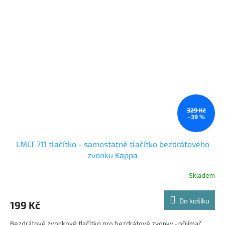
329 Kč
–39 %
LMLT 711 tlačítko - samostatné tlačítko bezdrátového
zvonku Kappa
Skladem
Do košíku
199 Kč
Bezdrátové zvonkové tlačítko pro bezdrátové zvonky - přijímač