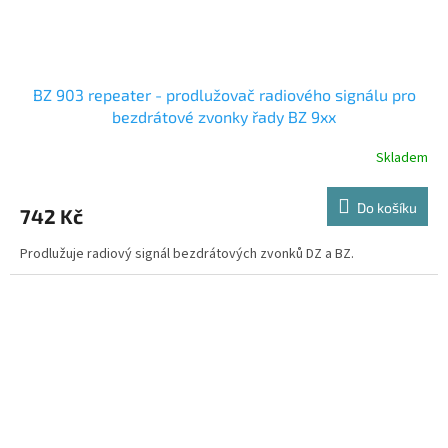
BZ 903 repeater - prodlužovač radiového signálu pro
bezdrátové zvonky řady BZ 9xx
Skladem
Do košíku
742 Kč
Prodlužuje radiový signál bezdrátových zvonků DZ a BZ.