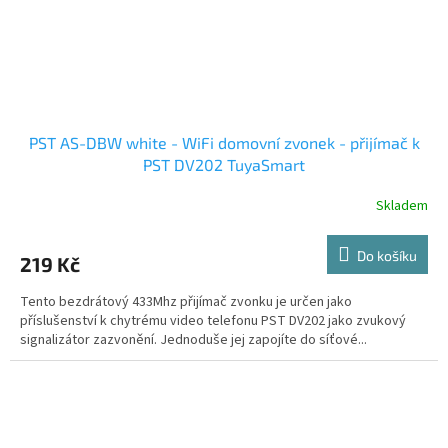
PST AS-DBW white - WiFi domovní zvonek - přijímač k
PST DV202 TuyaSmart
Skladem
Do košíku
219 Kč
Tento bezdrátový 433Mhz přijímač zvonku je určen jako
příslušenství k chytrému video telefonu PST DV202 jako zvukový
signalizátor zazvonění. Jednoduše jej zapojíte do síťové...