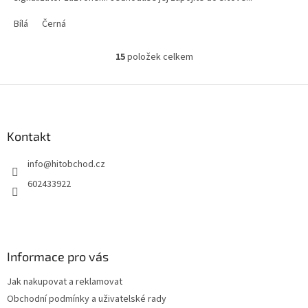
Bílá
Černá
15
položek celkem
O
v
l
Z
á
á
d
p
a
a
Kontakt
c
t
í
info
@
hitobchod.cz
í
p
r
602433922
v
k
y
v
ý
Informace pro vás
p
i
Jak nakupovat a reklamovat
s
u
Obchodní podmínky a uživatelské rady