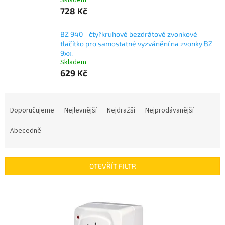
Skladem
728 Kč
BZ 940 - čtyřkruhové bezdrátové zvonkové
tlačítko pro samostatné vyzvánění na zvonky BZ
9xx.
Skladem
629 Kč
Ř
a
Doporučujeme
Nejlevnější
Nejdražší
Nejprodávanější
z
e
Abecedně
n
í
p
OTEVŘÍT FILTR
r
o
V
d
ý
u
p
k
i