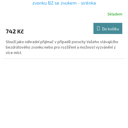
zvonku BZ se zvukem - sirénka
Skladem
Do košíku
742 Kč
Slouží jako náhradní přijímač v případě poruchy Vašeho stávajícího
bezdrátového zvonku nebo pro rozšíření a možnost vyzvánění z
více míst.