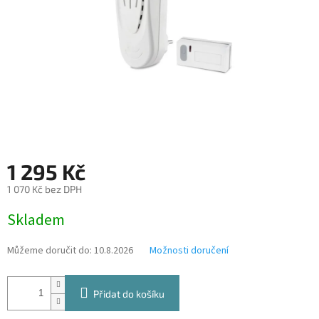
1 295 Kč
1 070 Kč bez DPH
Měrná
Skladem
cena:
Můžeme doručit do:
10.8.2026
Možnosti doručení
Přidat do košíku