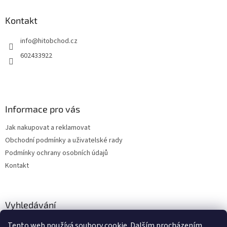
p
a
Kontakt
t
info
@
hitobchod.cz
í
602433922
Informace pro vás
Jak nakupovat a reklamovat
Obchodní podmínky a uživatelské rady
Podmínky ochrany osobních údajů
Kontakt
Vyhledávání
Tento web používá soubory cookie. Dalším procházením