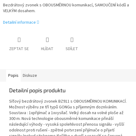
Bezdrátový zvonek s OBOUSMĚRNOU komunikací, SAMOUČENÍ kódů a
VELKÝM dosahem.
Detailní informace
ZEPTAT SE
HLÍDAT
SDÍLET
Popis
Diskuze
Detailní popis produktu
Síťový bezdrátový zvonek BZ911 s OBOUSMĚRNOU KOMUNIKACÍ.
Možnost výběru ze tří typů GONGu s příjemným dozníváním.
Soustava : 1xpřijímač a 1xvysílač. Velký dosah na volné ploše až
300 m. Nová technologie obousměrné komunikace přináší
následující výhody - vysoká spolehlivost přenosu signálu - vyšší
odolnost proti rušení - zpětné potvrzení přijímače o přijetí