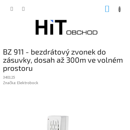
Přejít
NÁKUP
na
obsah
KOŠÍK
BZ 911 - bezdrátový zvonek do
zásuvky, dosah až 300m ve volném
prostoru
340125
Značka:
Elektrobock