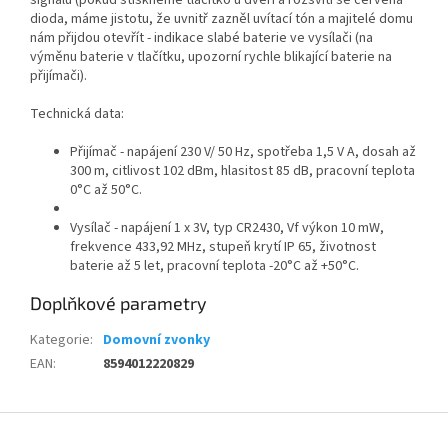
signálu (pokud stiskneme tlačítko u dveří a rozsvítí se červená
dioda, máme jistotu, že uvnitř zazněl uvítací tón a majitelé domu
nám přijdou otevřít - indikace slabé baterie ve vysílači (na
výměnu baterie v tlačítku, upozorní rychle blikající baterie na
přijímači).
Technická data:
Přijímač - napájení 230 V/ 50 Hz, spotřeba 1,5 V A, dosah až
300 m, citlivost 102 dBm, hlasitost 85 dB, pracovní teplota
0°C až 50°C.
Vysílač - napájení 1 x 3V, typ CR2430, Vf výkon 10 mW,
frekvence 433,92 MHz, stupeň krytí IP 65, životnost
baterie až 5 let, pracovní teplota -20°C až +50°C.
Doplňkové parametry
Kategorie
:
Domovní zvonky
EAN
:
8594012220829
Z
á